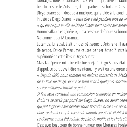
Mortages, nous le connaissons. C'est lui qui, devenu fabu
bénéficier sa ville, Antsirane, d'une partie de sa fortune. C'es
Diego Suarez son kiosque à musique, qui a aidé à la construc
injuste de Diego Suarez :
« cette ville a été pendant plus de vi
« qu'est-ce que la ville de Diego Suarez peut envier aux autres 
Homme affable et généreux, il n'a cessé de défendre sa bonne 
Notamment par M.Locamus.
Locamus, lui aussi, était un des bâtisseurs d'Antsirane : il
de temps. Est-ce l'amertume causée par cet échec ? Install
supériorité de cette île sur Diego Suarez.
Mais la dépense militaire effectuée déjà à Diego Suarez étai
d’appui, ce port devait être maintenu. Il y avait eu une erreur 
« Depuis 1895, nous sommes les maîtres contestés de Madagasc
de la Baie de Diego Suarez se bornaient à quelques construct
service militaire a fortifié ce point...
Si l’on avait constitué une commission composée en majeure 
choix ne se serait pas porté sur Diego Suarez ; on aurait ch
qui put loger en eaux neutres toute l’escadre russe avec ses na
Dans ce dernier cas, le bassin de radoub aurait été établi à N
La dépense aurait été réduite de plus de moitié et le choix eût
C'est avec beaucoup de bonne humeur que Mortages ironis