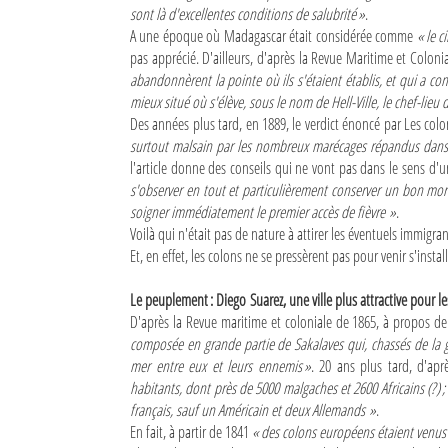
sont là d'excellentes conditions de salubrité »
.
A une époque où Madagascar était considérée comme
« le 
pas apprécié. D'ailleurs, d'après la Revue Maritime et Coloni
abandonnèrent la pointe où ils s'étaient établis, et qui a co
mieux situé où s'élève, sous le nom de Hell-Ville, le chef-lieu 
Des années plus tard, en 1889, le verdict énoncé par Les colo
surtout malsain par les nombreux marécages répandus dans l
l'article donne des conseils qui ne vont pas dans le sens d'
s'observer en tout et particulièrement conserver un bon mora
soigner immédiatement le premier accès de fièvre »
.
Voilà qui n'était pas de nature à attirer les éventuels immigran
Et, en effet, les colons ne se pressèrent pas pour venir s'insta
Le peuplement : Diego Suarez, une ville plus attractive pour l
D'après la Revue maritime et coloniale de 1865, à propos d
composée en grande partie de Sakalaves qui, chassés de la 
mer entre eux et leurs ennemis »
. 20 ans plus tard, d'apr
habitants, dont près de 5000 malgaches et 2600 Africains (?) ;
français, sauf un Américain et deux Allemands »
.
En fait, à partir de 1841
« des colons européens étaient venus