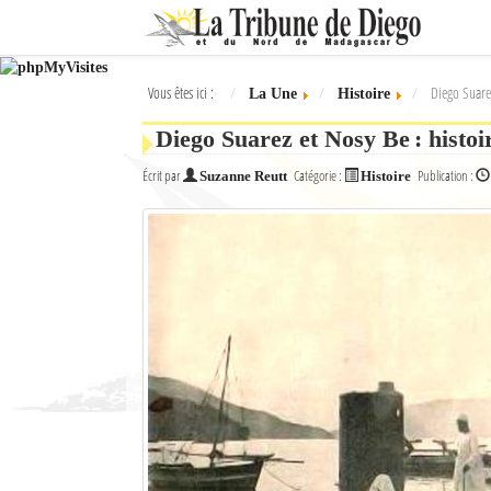
Ok
Vous êtes ici :
Diego Suarez
La Une
Histoire
L'actualité à Diego Suarez
Diego Suarez et Nosy Be : histoir
La Une
Écrit par
Catégorie :
Publication :
Suzanne Reutt
Histoire
Actualités
Élections 2018
Société
Editoriaux
Féminin
Sports
Santé