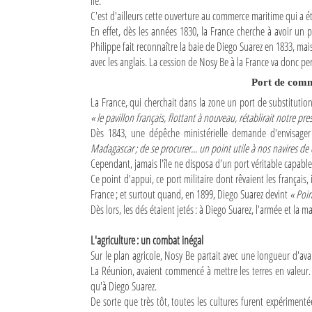
Île.
C'est d'ailleurs cette ouverture au commerce maritime qui a été
Sites touristiques
En effet, dès les années 1830, la France cherche à avoir un p
Philippe fait reconnaître la baie de Diego Suarez en 1833, ma
Diego Suarez Pratique
avec les anglais. La cession de Nosy Be à la France va donc per
Port de comm
Adresses utiles
La France, qui cherchait dans la zone un port de substituti
« le pavillon français, flottant à nouveau, rétablirait notre pr
Vie pratique
Dès 1843, une dépêche ministérielle demande d'envisag
Madagascar ; de se procurer... un point utile à nos navires d
Les Petites Annonces
Cependant, jamais l'île ne disposa d'un port véritable capabl
La Tribune de Diego en PDF
Ce point d'appui, ce port militaire dont rêvaient les français,
France ; et surtout quand, en 1899, Diego Suarez devint
« Poin
Mon compte
Dès lors, les dés étaient jetés : à Diego Suarez, l'armée et la
Contacts
L'agriculture : un combat inégal
Sur le plan agricole, Nosy Be partait avec une longueur d'av
Se connecter
La Réunion, avaient commencé à mettre les terres en valeur.
qu'à Diego Suarez.
Identifiant
De sorte que très tôt, toutes les cultures furent expériment