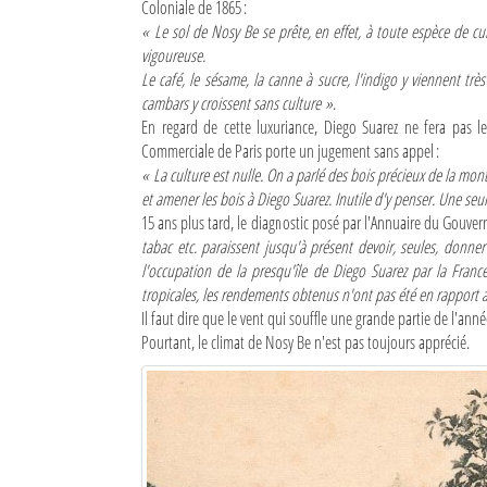
Coloniale de 1865 :
« Le sol de Nosy Be se prête, en effet, à toute espèce de cultur
Mot de passe
vigoureuse.
Le café, le sésame, la canne à sucre, l'indigo y viennent très
cambars y croissent sans culture »
.
Se souvenir de moi
En regard de cette luxuriance, Diego Suarez ne fera pas 
Commerciale de Paris porte un jugement sans appel :
Connexion
« La culture est nulle. On a parlé des bois précieux de la mon
et amener les bois à Diego Suarez. Inutile d'y penser. Une seule
Identifiant oublié ?
15 ans plus tard, le diagnostic posé par l'Annuaire du Gouve
tabac etc. paraissent jusqu'à présent devoir, seules, donner
Mot de passe oublié ?
l'occupation de la presqu'île de Diego Suarez par la France
tropicales, les rendements obtenus n'ont pas été en rapport av
Il faut dire que le vent qui souffle une grande partie de l'anné
Pourtant, le climat de Nosy Be n'est pas toujours apprécié.