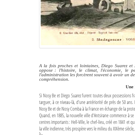
Culture
Economie
Brèves
Le Nord de Madagascar
Avions
A la fois proches et lointaines, Diego Suarez et 
oppose : l'histoire, le climat, l'économie, le 
Météo
l'administration les forcèrent souvent à avoir un d
compréhension.
Marées
Une 
Si Nosy Be et Diego Suarez furent toutes deux possessions fr
Le Port
targuer, à ce niveau-là, d'une antériorité de près de 50 ans.
Nosy Be et de Nosy Comba à la France en échange de la protec
La Ville
Quand, en 1885, la nouvelle ville d'Antsirane commence à se 
L'actualité du tourisme
centres importants : Hell-Ville, le chef-lieu, créé en 1841 et
la ville indienne, très prospère vers le milieu du XIXème siècl
Histoire