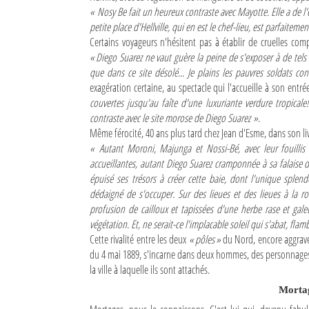
« Nosy Be fait un heureux contraste avec Mayotte. Elle a de l
petite place d'Hellville, qui en est le chef-lieu, est parfaitem
Certains voyageurs n'hésitent pas à établir de cruelles comp
« Diego Suarez ne vaut guère la peine de s'exposer à de tels pér
que dans ce site désolé... Je plains les pauvres soldats c
exagération certaine, au spectacle qui l'accueille à son ent
couvertes jusqu'au faîte d'une luxuriante verdure tropicale!
contraste avec le site morose de Diego Suarez »
.
Même férocité, 40 ans plus tard chez Jean d'Esme, dans son liv
« Autant Moroni, Majunga et Nossi-Bé, avec leur fouillis
accueillantes, autant Diego Suarez cramponnée à sa falaise d
épuisé ses trésors à créer cette baie, dont l'unique splende
dédaigné de s'occuper. Sur des lieues et des lieues à la 
profusion de cailloux et tapissées d'une herbe rase et gal
végétation. Et, ne serait-ce l'implacable soleil qui s'abat, flam
Cette rivalité entre les deux
« pôles »
du Nord, encore aggravé
du 4 mai 1889, s'incarne dans deux hommes, des personnages 
la ville à laquelle ils sont attachés.
Morta