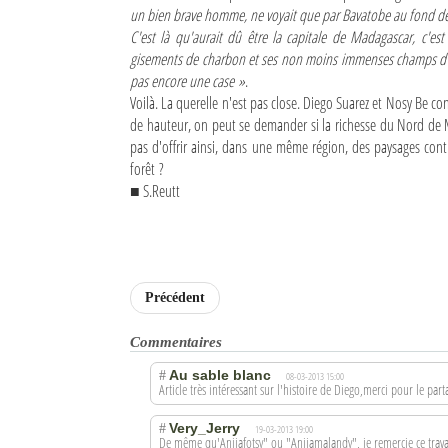
un bien brave homme, ne voyait que par Bavatobe au fond de
C'est là qu'aurait dû être la capitale de Madagascar, c'e
gisements de charbon et ses non moins immenses champs d'or au
pas encore une case »
.
Voilà. La querelle n'est pas close. Diego Suarez et Nosy Be co
de hauteur, on peut se demander si la richesse du Nord de
pas d'offrir ainsi, dans une même région, des paysages contras
forêt ?
■ S.Reutt
Précédent
Commentaires
Au sable blanc
#
08-03-2013 15:00
Article très intéressant sur l'histoire de Diego,merci pour le part
Very_Jerry
#
19-03-2013 19:00
De même qu'Anjiafotsy" ou "Anjiamalandy", je remercie ce travail