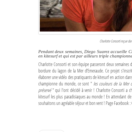
Culture
Economie
Brèves
Charlotte Consorti reçue dan
Le Nord de Madagascar
Pendant deux semaines, Diego Suarez accueille Cha
en kitesurf et qui est par ailleurs triple champion
Avions
Charlotte Consorti et son équipe passeront deux semaines
Météo
bordure du lagon de la Mer d’Emeraude. Ce projet s'inscrit
élaborer une vidéo des pratiquants de kitesurf en action dans
Marées
championne du monde, ce sont "
les couleurs de la Mer d'
préservé
" qui l'ont décidé à venir ! Charlotte Consorti a 
Le Port
kitesurf les plus paradisiaques au monde ! En attendant de p
souhaitons un agréable séjour et bon vent ! Page Facebook : C
La Ville
L'actualité du tourisme
Histoire