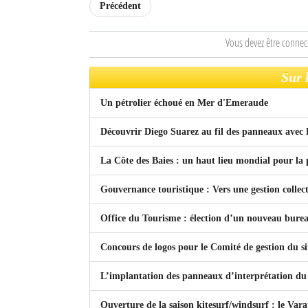
Précédent
Sites touristiques
Vous devez être connec
Diego Suarez Pratique
Sur 
Adresses utiles
Un pétrolier échoué en Mer d'Emeraude
Vie pratique
Découvrir Diego Suarez au fil des panneaux ave
Les Petites Annonces
La Côte des Baies : un haut lieu mondial pour la 
La Tribune de Diego en PDF
Gouvernance touristique : Vers une gestion colle
Mon compte
Office du Tourisme : élection d’un nouveau burea
Contacts
Concours de logos pour le Comité de gestion du si
Se connecter
L’implantation des panneaux d’interprétation du 
Identifiant
Ouverture de la saison kitesurf/windsurf : le Vara