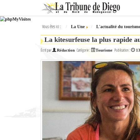
Ok
Vous êtes ici :
La Une
L'actualité du tourism
L'actualité à Diego Suarez
La kitesurfeuse la plus rapide
La Une
Écrit par
Catégorie :
Publication :
Rédaction
Tourisme
13
Actualités
Élections 2018
Société
Editoriaux
Féminin
Sports
Santé