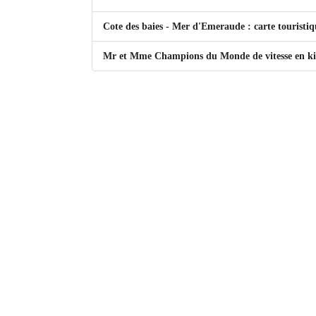
Mot de passe
Cote des baies - Mer d'Emeraude : carte touristiq
Mr et Mme Champions du Monde de vitesse en kit
Se souvenir de moi
Connexion
Identifiant oublié ?
Mot de passe oublié ?