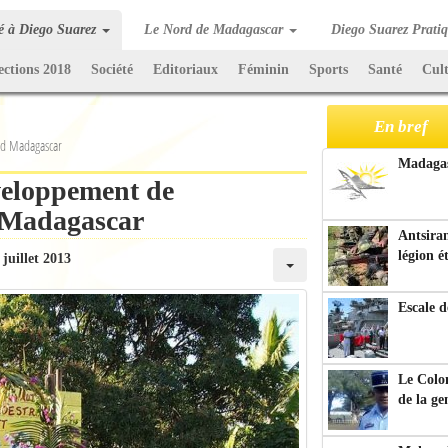
té à Diego Suarez
Le Nord de Madagascar
Diego Suarez Prati
ections 2018
Société
Editoriaux
Féminin
Sports
Santé
Cul
En bref
rd Madagascar
Madagasc
veloppement de
d Madagascar
Antsiran
légion é
 juillet 2013
Escale d
Le Colo
de la g