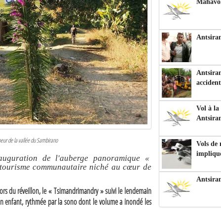
Mahavoka
Antsiran
Antsiran
accident
Vol à la
Antsira
eur de la vallée du Sambirano
Vols de
impliqu
inauguration de l'auberge panoramique «
 tourisme communautaire niché au cœur de
Antsira
 lors du réveillon, le « Tsimandrimandry » suivi le lendemain
n enfant, rythmée par la sono dont le volume a inondé les