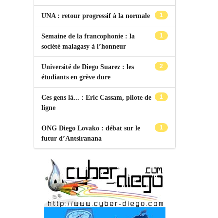
1
UNA : retour progressif à la normale
1
Semaine de la francophonie : la
société malagasy à l’honneur
2
Université de Diego Suarez : les
étudiants en grève dure
1
Ces gens là... : Eric Cassam, pilote de
ligne
1
ONG Diego Lovako : débat sur le
futur d’Antsiranana