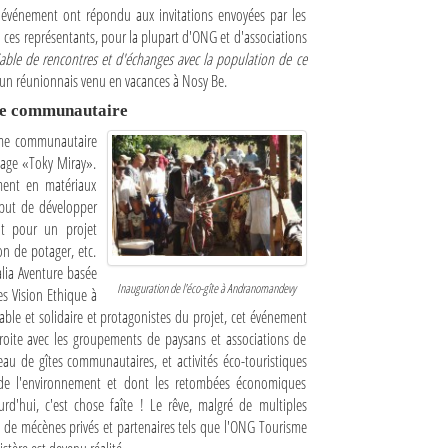
 événement ont répondu aux invitations envoyées par les
 ces représentants, pour la plupart d'ONG et d'associations
ble de rencontres et d'échanges avec la population de ce
un réunionnais venu en vacances à Nosy Be.
sme communautaire
sme communautaire
llage «Toky Miray».
ement en matériaux
r but de développer
nt pour un projet
on de potager, etc.
alia Aventure basée
Inauguration de l'éco-gîte à Andranomandevy
es Vision Ethique à
ble et solidaire et protagonistes du projet, cet événement
troite avec les groupements de paysans et associations de
eau de gîtes communautaires, et activités éco-touristiques
x de l'environnement et dont les retombées économiques
urd'hui, c'est chose faîte ! Le rêve, malgré de multiples
s de mécènes privés et partenaires tels que l'ONG Tourisme