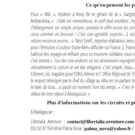
Ce qu'en pensent les p
Pour « Bibi », résident à Nosy Be et gérant de la « Gargo
Ambatoloka, «
l'idée est merveilleuse, le staff était excellent, l'
l'hébergement est simple, propre, convivial et offre toutes les c
nous sommes en brousse ! C'est une agréable surprise... à voir, 
refaire encore et encore...
». Yann Streff , reporter-réalisateur, ven
pour l'émission «Couleur Outre-Mer» diffusée sur France 2, France
habitué des voyages et militant pour un tourisme solidaire, nous c
c'est encore «
l'un des rare endroits où est directement imprégné 
véritablement la culture et vie des villageois. C'est simple, beau, 
Clément, lui, stagiaire pour l'ONG Azimut et l' Office Régional de 
le respect témoigné par le chef du village au zébu en lui parlant 
le bien de tous... a passé un moment hors du temps. «
C'est l
début de mon séjour à Madagascar.
»
Plus d'informations sur les circuits et 
A Madagascar :
Libertalia Aventure :
contact@libertalia-aventure.com
032 02 07 954 Hôtel Palma Nova :
/ 
palma_nova@yahoo.fr