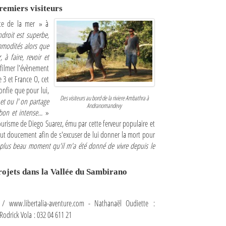
remiers visiteurs
tte de la mer » à
endroit est superbe,
ommodités alors que
à faire, revoir et
u filmer l'évènement
 3 et France O, cet
onfie que pour lui,
Des visiteurs au bord de la riviere Ambathra à
et ou l' on partage
Andranomandevy
bon et intense...
»
Tourisme de Diego Suarez, ému par cette ferveur populaire et
tout doucement afin de s'excuser de lui donner la mort pour
e plus beau moment qu'il m'a été donné de vivre depuis le
projets dans la Vallée du Sambirano
/ www.libertalia-aventure.com - Nathanaël Oudiette :
Rodrick Vola : 032 04 611 21