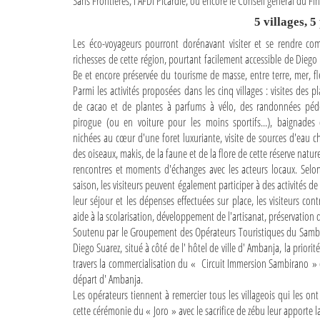
Sans Frontières, l'AFDI Picardie, ou encore le Conseil général du Fini
5 villages, 5
Les éco-voyageurs pourront dorénavant visiter et se rendre co
richesses de cette région, pourtant facilement accessible de Dieg
Be et encore préservée du tourisme de masse, entre terre, mer, f
Parmi les activités proposées dans les cinq villages : visites des p
de cacao et de plantes à parfums à vélo, des randonnées péde
pirogue (ou en voiture pour les moins sportifs...), baignades
nichées au cœur d'une foret luxuriante, visite de sources d'eau 
des oiseaux, makis, de la faune et de la flore de cette réserve nature
rencontres et moments d'échanges avec les acteurs locaux. Selon 
saison, les visiteurs peuvent également participer à des activités 
leur séjour et les dépenses effectuées sur place, les visiteurs cont
aide à la scolarisation, développement de l'artisanat, préservation 
Soutenu par le Groupement des Opérateurs Touristiques du Sambir
Diego Suarez, situé à côté de l' hôtel de ville d' Ambanja, la prior
travers la commercialisation du « Circuit Immersion Sambirano » 
départ d' Ambanja.
Les opérateurs tiennent à remercier tous les villageois qui les on
cette cérémonie du « Joro » avec le sacrifice de zébu leur apporte l