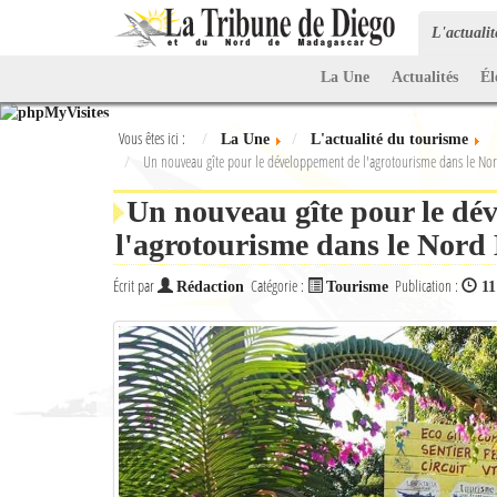
L'actuali
La Une
Actualités
Él
Vous êtes ici :
La Une
L'actualité du tourisme
Un nouveau gîte pour le développement de l'agrotourisme dans le No
Un nouveau gîte pour le dé
l'agrotourisme dans le Nor
Écrit par
Catégorie :
Publication :
Rédaction
Tourisme
11