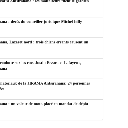
tra Antsiranana : les malfaiteurs tuent le gardien
ana : décès du conseiller juridique Michel Billy
ana, Lazaret nord : trois chiens errants causent un
 roulotte sur les rues Justin Bezara et Lafayette,
nana
 matériaux de la JIRAMA Antsiranana: 24 personnes
ées
nana : un voleur de moto placé en mandat de dépôt