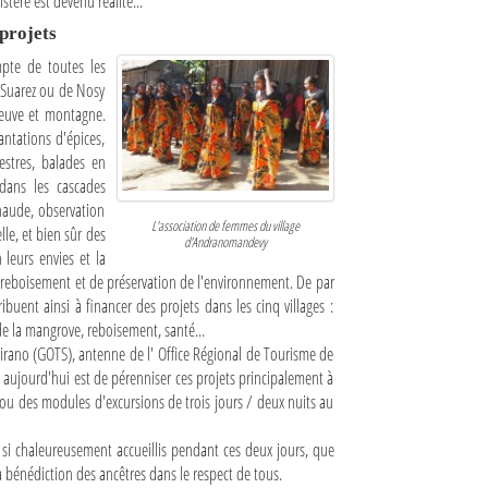
stère est devenu réalité...
 projets
mpte de toutes les
o Suarez ou de Nosy
leuve et montagne.
lantations d'épices,
stres, balades en
 dans les cascades
chaude, observation
L'association de femmes du village
lle, et bien sûr des
d'Andranomandevy
leurs envies et la
de reboisement et de préservation de l'environnement. De par
ribuent ainsi à financer des projets dans les cinq villages :
de la mangrove, reboisement, santé...
ano (GOTS), antenne de l' Office Régional de Tourisme de
ité aujourd'hui est de pérenniser ces projets principalement à
ou des modules d'excursions de trois jours / deux nuits au
t si chaleureusement accueillis pendant ces deux jours, que
a bénédiction des ancêtres dans le respect de tous.