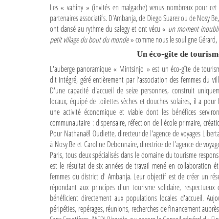
Les « vahiny » (invités en malgache) venus nombreux pour cet
partenaires associatifs. D'Ambanja, de Diego Suarez ou de Nosy Be,
ont dansé au rythme du salegy et ont vécu «
un moment inoublia
petit village du bout du monde
» comme nous le souligne Gérard, 
Un éco-gîte de touri
L'auberge panoramique « Mintsinjo » est un éco-gîte de touri
dit intégré, géré entièrement par l'association des femmes du vi
D'une capacité d'accueil de seize personnes, construit uniqu
locaux, équipé de toilettes sèches et douches solaires, il a pou
une activité économique et viable dont les bénéfices serviro
communautaire : dispensaire, réfection de l'école primaire, créati
Pour Nathanaël Oudiette, directeur de l'agence de voyages Libert
à Nosy Be et Caroline Debonnaire, directrice de l'agence de voyag
Paris, tous deux spécialisés dans le domaine du tourisme responsa
est le résultat de six années de travail mené en collaboration é
femmes du district d' Ambanja. Leur objectif est de créer un rés
répondant aux principes d'un tourisme solidaire, respectueu
bénéficient directement aux populations locales d'accueil. Aujo
péripéties, repérages, réunions, recherches de financement auprè