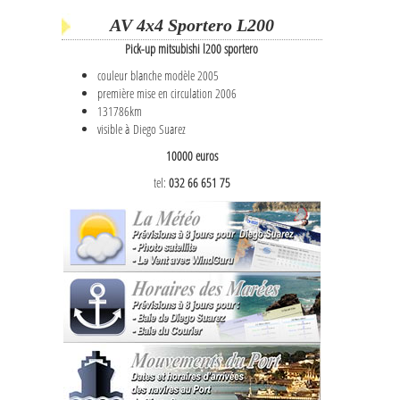
AV 4x4 Sportero L200
Pick-up mitsubishi l200 sportero
couleur blanche modèle 2005
première mise en circulation 2006
131786km
visible à Diego Suarez
10000 euros
tel:
032 66 651 75