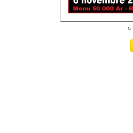
Sites touristiques
Diego Suarez Pratique
Tail
Adresses utiles
Vie pratique
Les Petites Annonces
La Tribune de Diego en PDF
Mon compte
Contacts
Se connecter
Identifiant