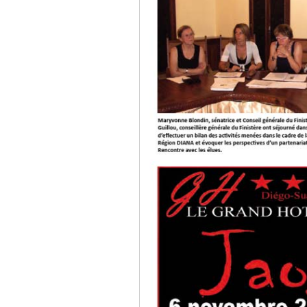
Culture
Economie
Brèves
Le Nord de Madagascar
Avions
Météo
Marées
Le Port
La Ville
L'actualité du tourisme
Histoire