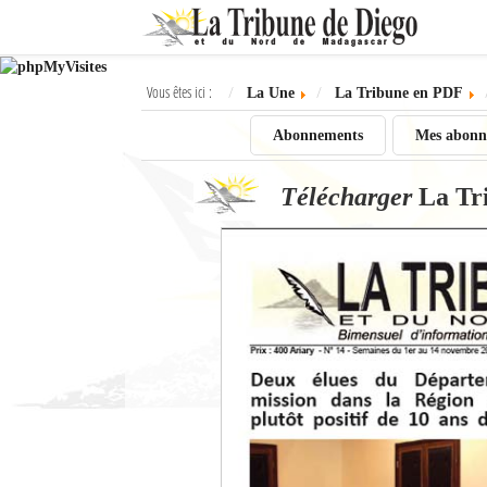
Ok
Vous êtes ici :
La Une
La Tribune en PDF
L'actualité à Diego Suarez
Abonnements
Mes abonn
La Une
Télécharger
La Tr
Actualités
Élections 2018
Société
Editoriaux
Féminin
Sports
Santé