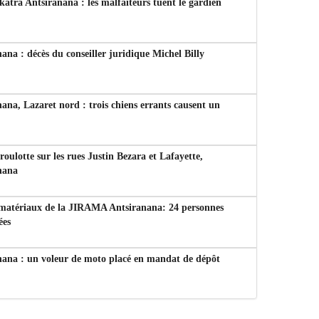
tra Antsiranana : les malfaiteurs tuent le gardien
ana : décès du conseiller juridique Michel Billy
ana, Lazaret nord : trois chiens errants causent un
 roulotte sur les rues Justin Bezara et Lafayette,
nana
 matériaux de la JIRAMA Antsiranana: 24 personnes
ées
nana : un voleur de moto placé en mandat de dépôt