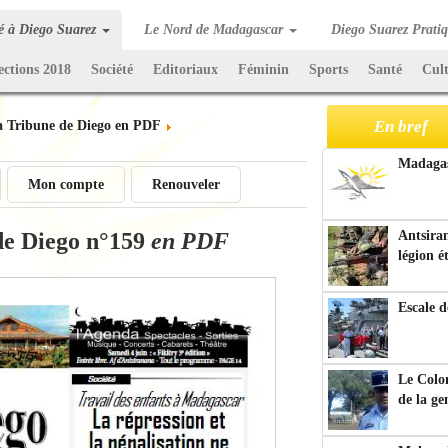
té à Diego Suarez
Le Nord de Madagascar
Diego Suarez Prati
ections 2018
Société
Editoriaux
Féminin
Sports
Santé
Cul
En bref
a Tribune de Diego en PDF
Madagasc
Mon compte
Renouveler
de Diego n°159
en PDF
Antsiran
légion é
Escale d
Le Colo
de la g