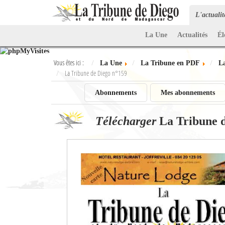
L'actuali
La Une
Actualités
Él
Vous êtes ici :
La Une
La Tribune en PDF
L
La Tribune de Diego n°159
Abonnements
Mes abonnements
Télécharger
La Tribune 