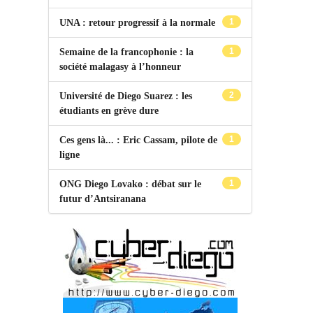
1
UNA : retour progressif à la normale
1
Semaine de la francophonie : la
société malagasy à l’honneur
2
Université de Diego Suarez : les
étudiants en grève dure
1
Ces gens là... : Eric Cassam, pilote de
ligne
1
ONG Diego Lovako : débat sur le
futur d’Antsiranana