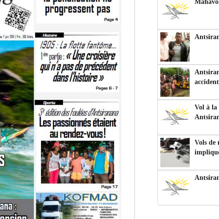
Mahavoka
Antsiran
Antsiran
accident
Vol à la
Antsira
Vols de
impliqu
Antsira