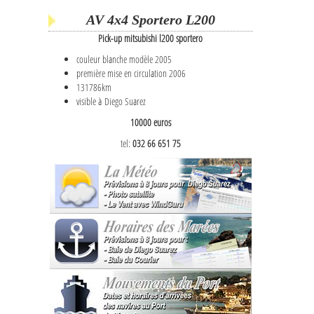
AV 4x4 Sportero L200
Pick-up mitsubishi l200 sportero
couleur blanche modèle 2005
première mise en circulation 2006
131786km
visible à Diego Suarez
10000 euros
tel:
032 66 651 75