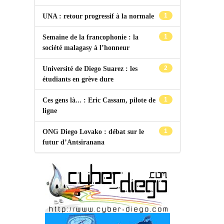
1
UNA : retour progressif à la normale
1
Semaine de la francophonie : la
société malagasy à l’honneur
2
Université de Diego Suarez : les
étudiants en grève dure
1
Ces gens là... : Eric Cassam, pilote de
ligne
1
ONG Diego Lovako : débat sur le
futur d’Antsiranana