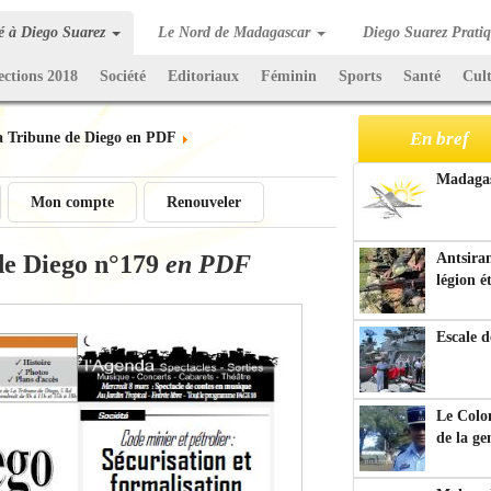
té à Diego Suarez
Le Nord de Madagascar
Diego Suarez Prati
ections 2018
Société
Editoriaux
Féminin
Sports
Santé
Cul
En bref
a Tribune de Diego en PDF
Madagasc
Mon compte
Renouveler
de Diego n°179
en PDF
Antsiran
légion é
Escale d
Le Colo
de la g