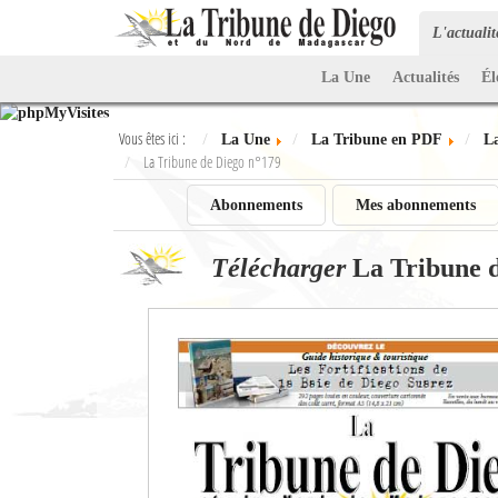
L'actuali
La Une
Actualités
Él
Vous êtes ici :
La Une
La Tribune en PDF
L
La Tribune de Diego n°179
Abonnements
Mes abonnements
Télécharger
La Tribune 