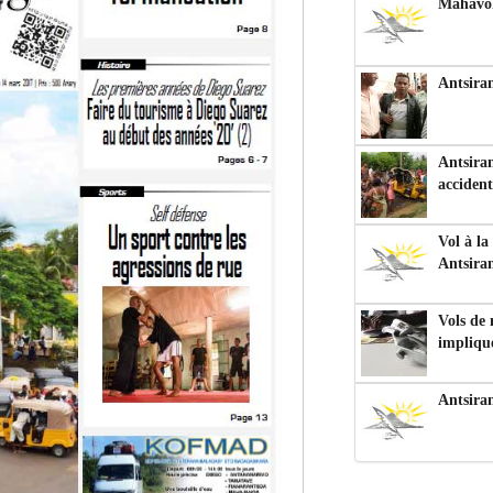
Mahavoka
Antsiran
Antsiran
accident
Vol à la
Antsira
Vols de
impliqu
Antsira