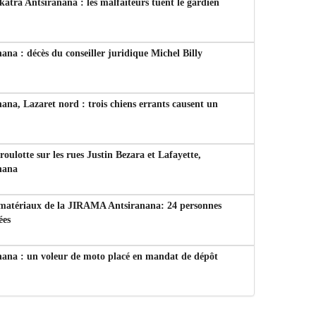
tra Antsiranana : les malfaiteurs tuent le gardien
ana : décès du conseiller juridique Michel Billy
ana, Lazaret nord : trois chiens errants causent un
 roulotte sur les rues Justin Bezara et Lafayette,
nana
 matériaux de la JIRAMA Antsiranana: 24 personnes
ées
nana : un voleur de moto placé en mandat de dépôt