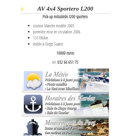
AV 4x4 Sportero L200
Pick-up mitsubishi l200 sportero
couleur blanche modèle 2005
première mise en circulation 2006
131786km
visible à Diego Suarez
10000 euros
tel:
032 66 651 75