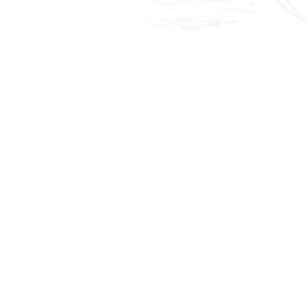
Culture
Economie
Brèves
Le Nord de Madagascar
Avions
Météo
Marées
Le Port
La Ville
L'actualité du tourisme
Histoire