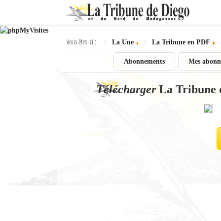
Ok
Vous êtes ici :
La Une
La Tribune en PDF
L'actualité à Diego Suarez
Abonnements
Mes abonn
La Une
Télécharger
La Tribune 
Actualités
Élections 2018
Société
Editoriaux
Féminin
Sports
Santé