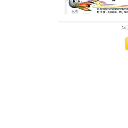
Sites touristiques
Diego Suarez Pratique
Tail
Adresses utiles
Vie pratique
Les Petites Annonces
La Tribune de Diego en PDF
Mon compte
Contacts
Se connecter
Identifiant