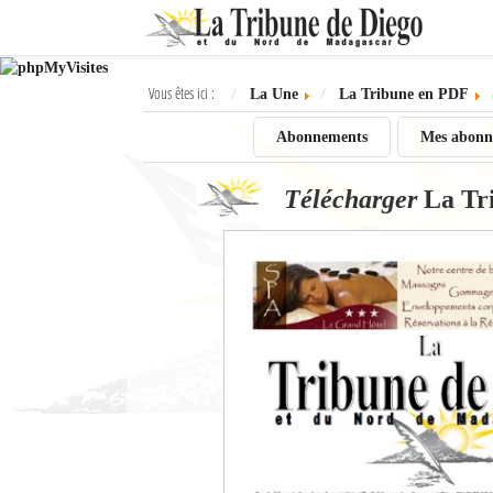
Ok
Vous êtes ici :
La Une
La Tribune en PDF
L'actualité à Diego Suarez
Abonnements
Mes abonn
La Une
Télécharger
La Tr
Actualités
Élections 2018
Société
Editoriaux
Féminin
Sports
Santé