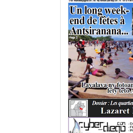
Culture
Economie
Brèves
Le Nord de Madagascar
Avions
Météo
Marées
Le Port
La Ville
L'actualité du tourisme
Histoire