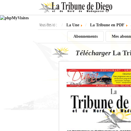
Ok
Vous êtes ici :
La Une
La Tribune en PDF
L'actualité à Diego Suarez
Abonnements
Mes abonn
La Une
Télécharger
La Tr
Actualités
Élections 2018
Société
Editoriaux
Féminin
Sports
Santé