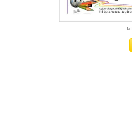
Sites touristiques
Diego Suarez Pratique
Tail
Adresses utiles
Vie pratique
Les Petites Annonces
La Tribune de Diego en PDF
Mon compte
Contacts
Se connecter
Identifiant