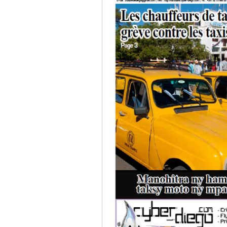
Culture
Economie
Brèves
Le Nord de Madagascar
Avions
Météo
Marées
Le Port
La Ville
L'actualité du tourisme
Histoire