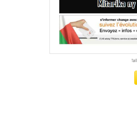
Sites touristiques
Diego Suarez Pratique
Adresses utiles
Vie pratique
Tail
Les Petites Annonces
La Tribune de Diego en PDF
Mon compte
Contacts
Se connecter
Identifiant