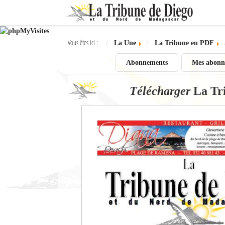
Ok
Vous êtes ici :
La Une
La Tribune en PDF
L'actualité à Diego Suarez
Abonnements
Mes abonn
La Une
Télécharger
La Tr
Actualités
Élections 2018
Société
Editoriaux
Féminin
Sports
Santé