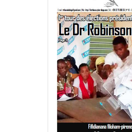
Culture
Economie
Brèves
Le Nord de Madagascar
Avions
Météo
Marées
Le Port
La Ville
L'actualité du tourisme
Histoire