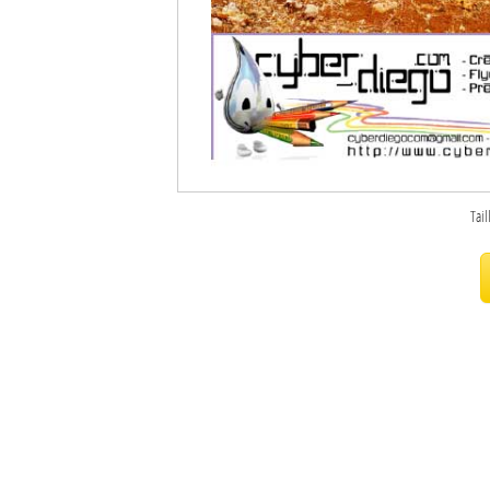
Sites touristiques
Diego Suarez Pratique
Adresses utiles
Vie pratique
Tail
Les Petites Annonces
La Tribune de Diego en PDF
Mon compte
Contacts
Se connecter
Identifiant