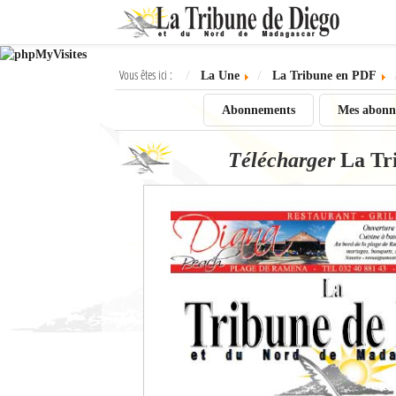
Ok
Vous êtes ici :
La Une
La Tribune en PDF
L'actualité à Diego Suarez
Abonnements
Mes abonn
La Une
Télécharger
La Tr
Actualités
Élections 2018
Société
Editoriaux
Féminin
Sports
Santé