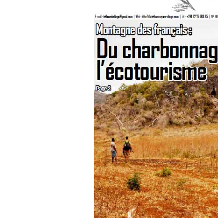
Culture
Economie
Brèves
Le Nord de Madagascar
Avions
Météo
Marées
Le Port
La Ville
L'actualité du tourisme
Histoire