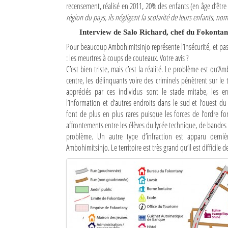
recensement, réalisé en 2011, 20% des enfants (en âge d’être 
région du pays, ils négligent la scolarité de leurs enfants, n
Sites touristiques
Interview de Salo Richard, chef du Fokonta
Diego Suarez Pratique
Pour beaucoup Ambohimitsinjo représente l’insécurité, et pas
: les meurtres à coups de couteaux. Votre avis ?
Adresses utiles
C’est bien triste, mais c’est la réalité. Le problème est qu’A
centre, les délinquants voire des criminels pénètrent sur le t
Vie pratique
appréciés par ces individus sont le stade mitabe, les e
l’information et d’autres endroits dans le sud et l’ouest du
Les Petites Annonces
font de plus en plus rares puisque les forces de l’ordre fon
affrontements entre les élèves du lycée technique, de bandes
La Tribune de Diego en PDF
problème. Un autre type d’infraction est apparu derni
Ambohimitsinjo. Le territoire est très grand qu’il est difficile d
Mon compte
Contacts
Se connecter
Identifiant