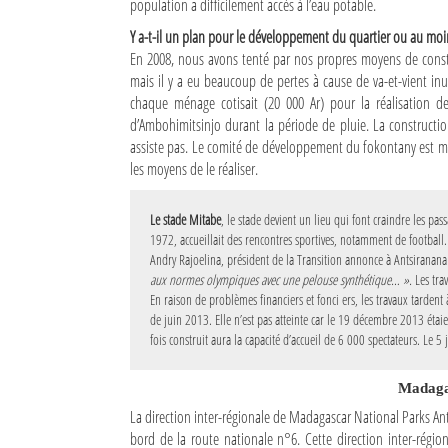
population a difficilement accès à l’eau potable.
Y a-t-il un plan pour le développement du quartier ou au moin
En 2008, nous avons tenté par nos propres moyens de constr
mais il y a eu beaucoup de pertes à cause de va-et-vient inu
chaque ménage cotisait (20 000 Ar) pour la réalisation des
d’Ambohimitsinjo durant la période de pluie. La construct
assiste pas. Le comité de développement du fokontany est m
les moyens de le réaliser.
Le stade Mitabe
, le stade devient un lieu qui font craindre les pas
1972, accueillait des rencontres sportives, notamment de football.
Andry Rajoelina, président de la Transition annonce à Antsiranan
aux normes olympiques avec une pelouse synthétique… ».
Les tra
En raison de problèmes financiers et fonci ers, les travaux tarden
de juin 2013. Elle n’est pas atteinte car le 19 décembre 2013 étaie
fois construit aura la capacité d’accueil de 6 000 spectateurs. Le
Madaga
La direction inter-régionale de Madagascar National Parks A
bord de la route nationale n°6. Cette direction inter-région