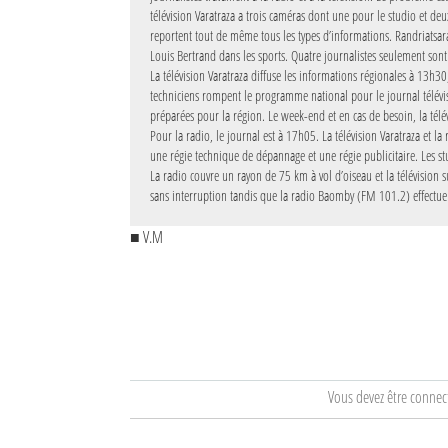
télévision Varatraza a trois caméras dont une pour le studio et deux
reportent tout de même tous les types d’informations. Randriatsara
Louis Bertrand dans les sports. Quatre journalistes seulement sont f
La télévision Varatraza diffuse les informations régionales à 13h30
techniciens rompent le programme national pour le journal télévis
préparées pour la région. Le week-end et en cas de besoin, la té
Pour la radio, le journal est à 17h05. La télévision Varatraza et 
une régie technique de dépannage et une régie publicitaire. Les s
La radio couvre un rayon de 75 km à vol d’oiseau et la télévisio
sans interruption tandis que la radio Baomby (FM 101.2) effectue
■ V.M
Vous devez être connec