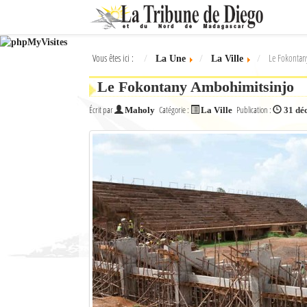
Ok
Vous êtes ici :
Le Fokontan
La Une
La Ville
L'actualité à Diego Suarez
Le Fokontany Ambohimitsinjo
La Une
Écrit par
Catégorie :
Publication :
Maholy
La Ville
31 dé
Actualités
Élections 2018
Société
Editoriaux
Féminin
Sports
Santé