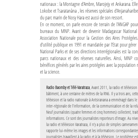
nationaux : la Montagne d’Ambre, Marojejy et Ankarana. Elle 
Lokobe et Tsaratanàna , les réserves spéciales d’Anjanahari
du parc marin de Nosy Hara est aussi de son ressort.
En ce moment, on parle encore de terrain de l’ANGAP pour 
bureaux du MNP. Avant de devenir Madagascar National 
Association Nationale pour la Gestion des Aires Protégées
d’utilité publique en 1991 et mandatée par l’Etat pour gérer
National Parks et de ses directions interrégionales est la con
parcs nationaux et des réserves naturelles. Ainsi, MNP co
bénéfices générés par les aires protégées avec la population riv
et la science.
Radio Baomby et Télé-Varatraza
,
Avant 2011, la radio et télévision
bâtiment, à une centaine de mètres de la RN6. Il y a trois ans, cett
télévision et la radio nationale à Antsiranana a emménagé dans le 
inter-régionale de l’information, de la communication et de la relat
Neuf journalistes (quatre femmes et cinq hommes) collectent, traite
informations. Ce sont des journalistes reporteurs d’image. Au nive
la radio et télévision Varatraza, il n’y a plus de simples camerame
rapporte lui-même les images et les informations correspondantes.
journalistes travaillent à la radio et à la télévision. Le problème 