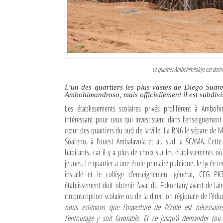
Culture
Economie
Brèves
Le quartier Ambohimitsinjo est domi
Le Nord de Madagascar
L’un des quartiers les plus vastes de Diego Suar
Ambohimandroso, mais officiellement il est subdiv
Avions
Les établissements scolaires privés prolifèrent à Amboh
Météo
intéressant pour ceux qui investissent dans l’enseignement
cœur des quartiers du sud de la ville. La RN6 le sépare de 
Marées
Soafeno, à l’ouest Ambalavola et au sud la SCAMA. Cette 
habitants, car il y a plus de choix sur les établissements où 
Le Port
jeunes. Le quartier a une école primaire publique, le lycée t
installé et le collège d’enseignement général, CEG PK
La Ville
établissement doit obtenir l’aval du Fokontany avant de fa
circonscription scolaire ou de la direction régionale de l’éd
L'actualité du tourisme
nous estimons que l’ouverture de l’école est nécessair
l’entourage y soit favorable. Et ce jusqu’à demander (ou 
Histoire