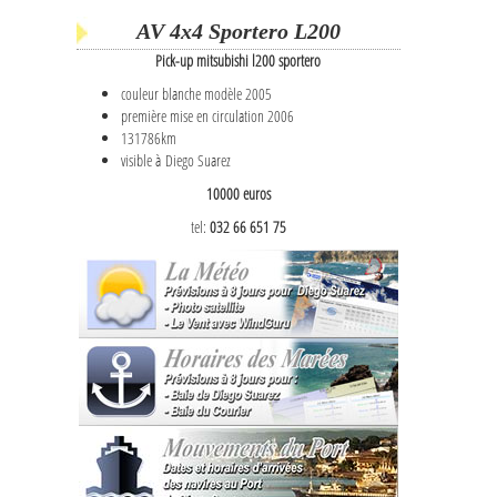
AV 4x4 Sportero L200
Pick-up mitsubishi l200 sportero
couleur blanche modèle 2005
première mise en circulation 2006
131786km
visible à Diego Suarez
10000 euros
tel:
032 66 651 75