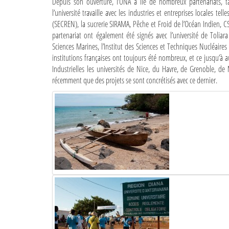
Depuis son ouverture, l’UNA a lié de nombreux partenariats, ta
l’université travaille avec les industries et entreprises locales t
(SECREN), la sucrerie SIRAMA, Pêche et Froid de l’Océan Indien,
partenariat ont également été signés avec l’université de Toliara
Sciences Marines, l’Institut des Sciences et Techniques Nucléaires 
institutions françaises ont toujours été nombreux, et ce jusqu’à
Industrielles les universités de Nice, du Havre, de Grenoble, d
récemment que des projets se sont concrétisés avec ce dernier.