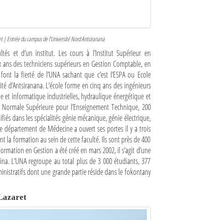
et | Entrée du campus de l’Université Nord Antsiranana
tés et d’un institut. Les cours à l’Institut Supérieur en
ux ans des techniciens supérieurs en Gestion Comptable, en
font la fierté de l’UNA sachant que c’est l’ESPA ou Ecole
ité d’Antsiranana. L’école forme en cinq ans des ingénieurs
ue et informatique industrielles, hydraulique énergétique et
le Normale Supérieure pour l’Enseignement Technique, 200
ifiés dans les spécialités génie mécanique, génie électrique,
e département de Médecine a ouvert ses portes il y a trois
nt la formation au sein de cette faculté. Ils sont près de 400
ormation en Gestion a été créé en mars 2002, il s’agit d’une
sina. L’UNA regroupe au total plus de 3 000 étudiants, 377
ministratifs dont une grande partie réside dans le fokontany
Lazaret