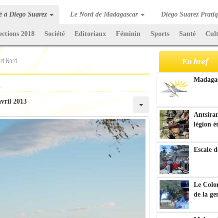
té à Diego Suarez
Le Nord de Madagascar
Diego Suarez Prati
ections 2018
Société
Editoriaux
Féminin
Sports
Santé
Cul
ret Nord
En bref
d
Madagasc
avril 2013
Antsiran
légion é
Escale d
Le Colo
de la g