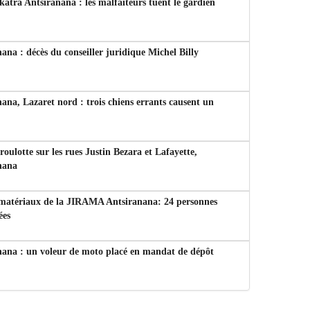
tra Antsiranana : les malfaiteurs tuent le gardien
ana : décès du conseiller juridique Michel Billy
ana, Lazaret nord : trois chiens errants causent un
 roulotte sur les rues Justin Bezara et Lafayette,
nana
 matériaux de la JIRAMA Antsiranana: 24 personnes
ées
nana : un voleur de moto placé en mandat de dépôt