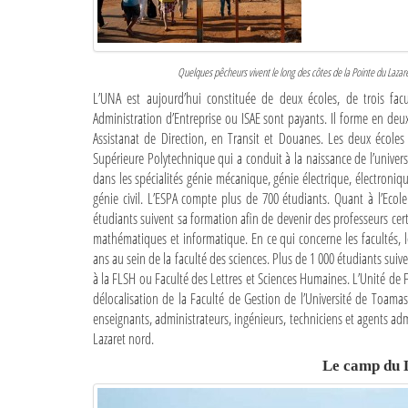
Quelques pêcheurs vivent le long des côtes de la Pointe du Lazar
L’UNA est aujourd’hui constituée de deux écoles, de trois facul
Administration d’Entreprise ou ISAE sont payants. Il forme en de
Assistanat de Direction, en Transit et Douanes. Les deux écoles 
Supérieure Polytechnique qui a conduit à la naissance de l’univers
dans les spécialités génie mécanique, génie électrique, électroniq
génie civil. L’ESPA compte plus de 700 étudiants. Quant à l’Eco
étudiants suivent sa formation afin de devenir des professeurs cert
mathématiques et informatique. En ce qui concerne les facultés, l
ans au sein de la faculté des sciences. Plus de 1 000 étudiants suive
à la FLSH ou Faculté des Lettres et Sciences Humaines. L’Unité de F
délocalisation de la Faculté de Gestion de l’Université de Toama
enseignants, administrateurs, ingénieurs, techniciens et agents ad
Lazaret nord.
Le camp du 