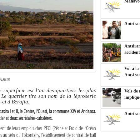
Mahavoka
Antsiran
Antsiran
accident
Vol à la
Antsira
 Lazaret
superficie est l’un des quartiers les plus
Vols de
e quartier tire son nom de la léproserie
impliqu
e-ci à Berafia.
sira I et II, le Centre, l’Ouest, la commune XXV et Andasoa.
Antsira
er et deux secrétaires-caissières.
vent de leurs emplois chez PFOI (Pêche et Froid de l’Océan
ts au sein du Fokontany, l’établissement de contrat de bail