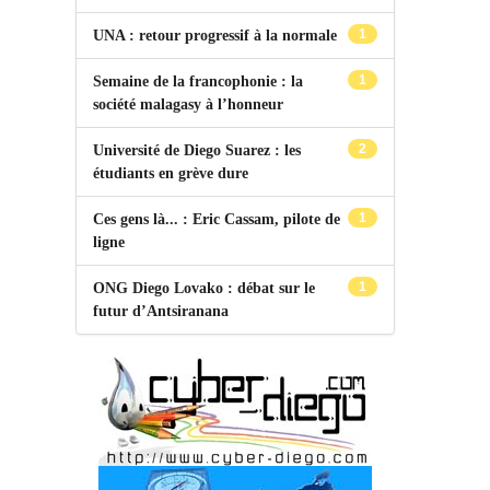
1
UNA : retour progressif à la normale
1
Semaine de la francophonie : la
société malagasy à l’honneur
2
Université de Diego Suarez : les
étudiants en grève dure
1
Ces gens là... : Eric Cassam, pilote de
ligne
1
ONG Diego Lovako : débat sur le
futur d’Antsiranana