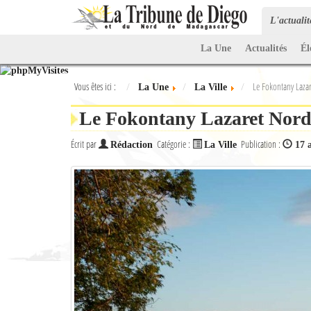
L'actuali
La Une
Actualités
Él
Vous êtes ici :
Le Fokontany Laza
La Une
La Ville
Le Fokontany Lazaret Nor
Écrit par
Catégorie :
Publication :
Rédaction
La Ville
17 