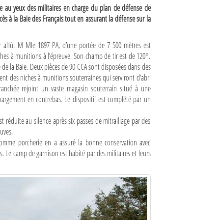
ce au yeux des militaires en charge du plan de défense de
cès à la Baie des Français tout en assurant la défense sur la
 affût M Mle 1897 PA, d’une portée de 7 500 mètres est
hes à munitions à l’épreuve. Son champ de tir est de 120°.
nne de la Baie. Deux pièces de 90 CCA sont disposées dans des
ent des niches à munitions souterraines qui serviront d’abri
tranchée rejoint un vaste magasin souterrain situé à une
hargement en contrebas. Le dispositif est complété par un
st réduite au silence après six passes de mitraillage par des
cuves.
ns comme porcherie en a assuré la bonne conservation avec
 Le camp de garnison est habité par des militaires et leurs