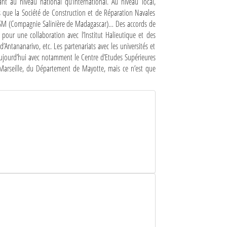
nt au niveau national qu’international. Au niveau local,
elles que la Société de Construction et de Réparation Navales
 CSM (Compagnie Salinière de Madagascar)… Des accords de
 pour une collaboration avec l’Institut Halieutique et des
d’Antananarivo, etc. Les partenariats avec les universités et
 aujourd’hui avec notamment le Centre d’Etudes Supérieures
e Marseille, du Département de Mayotte, mais ce n’est que