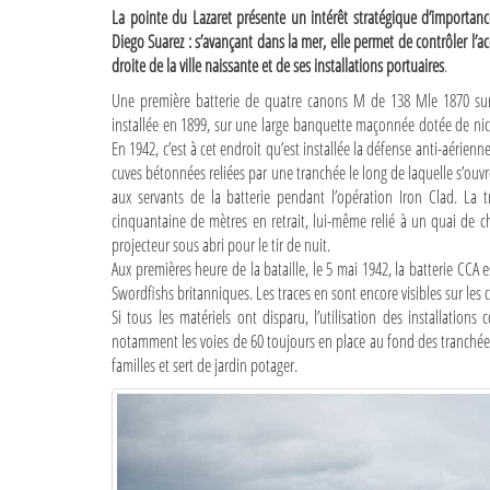
La pointe du Lazaret présente un intérêt stratégique d’importan
Diego Suarez : s’avançant dans la mer, elle permet de contrôler l’ac
droite de la ville naissante et de ses installations portuaires
.
Une première batterie de quatre canons M de 138 Mle 1870 sur
installée en 1899, sur une large banquette maçonnée dotée de nic
En 1942, c’est à cet endroit qu’est installée la défense anti-aérie
cuves bétonnées reliées par une tranchée le long de laquelle s’ouvr
aux servants de la batterie pendant l’opération Iron Clad. La 
cinquantaine de mètres en retrait, lui-même relié à un quai de c
projecteur sous abri pour le tir de nuit.
Aux premières heure de la bataille, le 5 mai 1942, la batterie CCA e
Swordfishs britanniques. Les traces en sont encore visibles sur les 
Si tous les matériels ont disparu, l’utilisation des installatio
notamment les voies de 60 toujours en place au fond des tranchées.
familles et sert de jardin potager.