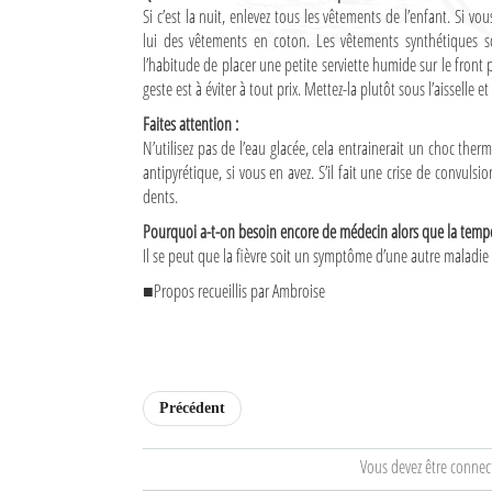
Si c’est la nuit, enlevez tous les vêtements de l’enfant. Si 
Culture
lui des vêtements en coton. Les vêtements synthétiques so
l’habitude de placer une petite serviette humide sur le front
Economie
geste est à éviter à tout prix. Mettez-la plutôt sous l’aisselle e
Brèves
Faites attention :
N’utilisez pas de l’eau glacée, cela entrainerait un choc the
Le Nord de Madagascar
antipyrétique, si vous en avez. S’il fait une crise de convuls
dents.
Avions
Pourquoi a-t-on besoin encore de médecin alors que la tempé
Il se peut que la fièvre soit un symptôme d’une autre maladie
Météo
■Propos recueillis par Ambroise
Marées
Le Port
La Ville
Précédent
L'actualité du tourisme
Vous devez être connec
Histoire