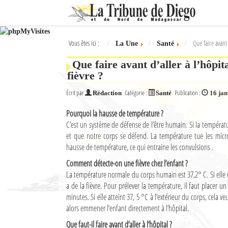
Ok
Vous êtes ici :
Que faire avant 
La Une
Santé
L'actualité à Diego Suarez
Que faire avant d’aller à l’hôpit
La Une
fièvre ?
Actualités
Écrit par
Catégorie :
Publication :
Rédaction
Santé
16 jan
Pourquoi la hausse de température ?
Élections 2018
C’est un système de défense de l’être humain. Si la températu
Société
et que notre corps se défend. La température tue les mic
hausse de température, ce qui entraine les convulsions .
Editoriaux
Comment détecte-on une fièvre chez l’enfant ?
La température normale du corps humain est 37,2° C. Si elle d
Féminin
a de la fièvre. Pour prélever la température, il faut placer 
minutes. Si elle atteint 37, 5 °C à l’extérieur du corps, cela veut
Sports
alors emmener l’enfant directement à l’hôpital.
Santé
Que faut-il faire avant d’aller à l’hôpital ?