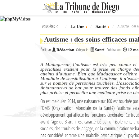
Ok
Vous êtes ici :
Autisme : des s
La Une
Santé
L'actualité à Diego Suarez
Autisme : des soins efficaces m
La Une
Écrit par
Catégorie :
Publication :
Rédaction
Santé
12 ma
Actualités
A Madagascar, l’autisme est très peu connu et t
Élections 2018
spécialisés existent pour la prise en charge de
atteints d’autisme. Bien que Madagascar célèbre
Mondiale de sensibilisation à l’autisme, il n’exis
Société
sur le nombre de personnes touchées. L’associat
Antananarivo se bat pour trouver des fonds afin 
plus précise et permettre une meilleure prise en ch
Editoriaux
On estime qu’en 2014, une naissance sur 100 est touchée par
Féminin
l’OMS (Organisation Mondiale de la Santé) l’autisme ser
développement qui affecte les fonctions cérébrales. Ce tro
Sports
avant l’âge de 3 an, il est caractérisé par un isolement, un
sociales, des troubles de langage, de la communication verb
Santé
pas considéré comme une maladie psychiatrique ni psych