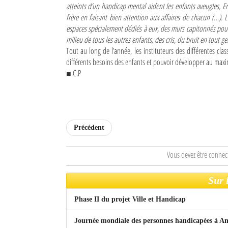
atteints d’un handicap mental aident les enfants aveugles, Em
frère en faisant bien attention aux affaires de chacun (…). 
Sites touristiques
espaces spécialement dédiés à eux, des murs capitonnés pour 
milieu de tous les autres enfants, des cris, du bruit en tout 
Diego Suarez Pratique
Tout au long de l’année, les instituteurs des différentes cl
différents besoins des enfants et pouvoir développer au maxi
Adresses utiles
■ C.P
Vie pratique
Les Petites Annonces
Précédent
La Tribune de Diego en PDF
Mon compte
Vous devez être connec
Contacts
Sur 
Se connecter
Phase II du projet Ville et Handicap
Identifiant
Journée mondiale des personnes handicapées à A