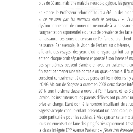
plus de 50 ans, mais une maladie neurobiologique, les parents
Culture
En France, le Professeur Lelord de Tours a été un des pionn
Economie
« ce ne sont pas les mamans mais le cerveau ! »
. L’a
dysfonctionnement de connexion neuronale à la naissance 
Brèves
l’augmentation exponentielle du taux de prévalence des fact
la naissance. Les zones du cerveau de l’enfant se branchent
Le Nord de Madagascar
naissance. Par exemple, la vision de l’enfant est différente, 
affolante des visages, des yeux, d’où le regard qui fuit par p
entend chaque bruit séparément et poussé à son intensité ma
Avions
Les symptômes peuvent s’améliorer avec un traitement com
Météo
finissent par mener une vie normale ou quasi-normale. Il faut
conscient contrairement à ce que pensaient les médecins il y a
Marées
L’ONG Maison de Sagesse a ouvert en 2008 deux classes intégr
2016, une troisième classe a ouvert à l’EPP Lazaret et les 3
Le Port
Janvier, les instituteurs et les parents d’élèves ont pu avo
prise en charge. Etant donné le nombre insuffisant de struc
La Ville
Sagesse accepte chaque enfant présentant un handicap quel q
toute particulière pour les autistes, à Madagascar cette mixi
L'actualité du tourisme
leurs isolements et de faire des progrès très rapidement. C’es
la classe intégrée EPP Avenue Pasteur :
« j’étais très étonné
Histoire