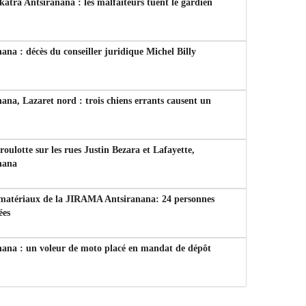
tra Antsiranana : les malfaiteurs tuent le gardien
ana : décès du conseiller juridique Michel Billy
ana, Lazaret nord : trois chiens errants causent un
 roulotte sur les rues Justin Bezara et Lafayette,
nana
 matériaux de la JIRAMA Antsiranana: 24 personnes
ées
nana : un voleur de moto placé en mandat de dépôt