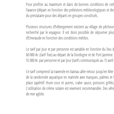
Pour profiter au maximum et dans de bonnes conditions de cette e
l’avance (départ en fonction des prévisions météorologiques et des
du prestataire pour des départs en groupes constitués.
Plusieurs structures d’hébergement existent au village de pêcheur
recherché par le voyageur. Il est donc possible de séjourner pl
d’Emeraude en fonction des conditions météos.
Le tarif par jour et par personne est variable en fonction du lieu
60 000 Ar. (tarif fixe) au départ de la Dordogne et de Port Jasmine
55 000 Ar. par personne et par jour (tarifs communiqués au 15 avril
Ce tarif comprend la traversée en bateau aller-retour jusqu’en Mer 
de la randonnée aquatique en matinée avec masques, palmes et tub
place (apéritif rhum coco et autres, crabe sauce, poissons grillé
L’utilisation de crème solaire est vivement recommandée. Des vête
de mer agitée.