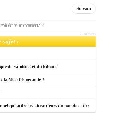
Suivant
uvoir écrire un commentaire
JComments
 sujet :
ique du windsurf et du kitesurf
 de la Mer d’Emeraude ?
r
nel qui attire les kitesurfeurs du monde entier