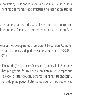
xcursion, il est conseillé de la prévoir plusieurs jours à
 horaires des marées) et d’effectuer une réservation auprès
s de Ramena, à des tarifs variables en fonction du confort
usieurs nuits à Ramena et de programmer la sortie en Mer
 de départ et des opérateurs proposant l’excursion. Compter
. Le tarif proposé au départ de Ramena varie entre 40 000 et
 2011).
d’Emeraude (1h de traversée environ), la possibilité de faire
as (en général fournis par le prestataire) et le repas sur
s, riz coco, patates douces, achards, bananes au chocolat).
ments de pluie peuvent être utiles pour la traversée en cas
Tweet