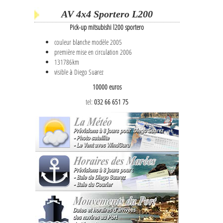
AV 4x4 Sportero L200
Pick-up mitsubishi l200 sportero
couleur blanche modèle 2005
première mise en circulation 2006
131786km
visible à Diego Suarez
10000 euros
tel:
032 66 651 75