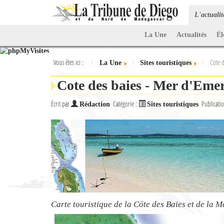
L'actuali
La Une
Actualités
Él
Vous êtes ici :
Cote d
La Une
Sites touristiques
Cote des baies - Mer d'Emer
Écrit par
Catégorie :
Publicati
Rédaction
Sites touristiques
Carte touristique de la Cöte des Baies et de la