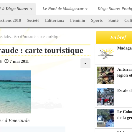
té à Diego Suarez
Le Nord de Madagascar
Diego Suarez Prati
ections 2018
Société
Editoriaux
Féminin
Sports
Santé
Cul
es baies - Mer d'Emeraude : carte touristique
En bref
aude : carte touristique
Madagasc
on :
7 mai 2011
Antsiran
légion é
Escale d
Le Colo
de la g
 Mer d'Emeraude