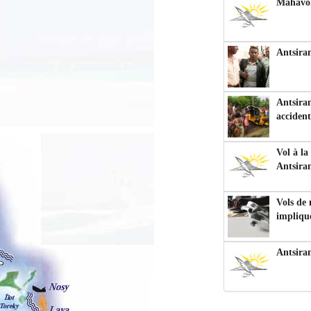
Mahavoka
Antsiran
Antsiran
accident
Vol à la
Antsira
Vols de
impliqu
Antsira