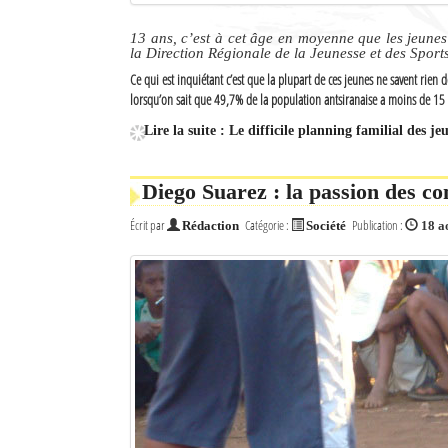
Culture
13 ans, c’est à cet âge en moyenne que les jeunes
la Direction Régionale de la Jeunesse et des Sports
Economie
Ce qui est inquiétant c’est que la plupart de ces jeunes ne savent rien
lorsqu’on sait que 49,7% de la population antsiranaise a moins de 15
Brèves
Lire la suite : Le difficile planning familial des j
Le Nord de Madagascar
Diego Suarez : la passion des c
Avions
Écrit par
Catégorie :
Publication :
Rédaction
Société
18 a
Météo
Marées
Le Port
La Ville
L'actualité du tourisme
Histoire