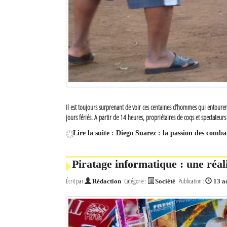
Sites touristiques
Diego Suarez Pratique
Adresses utiles
Vie pratique
Il est toujours surprenant de voir ces centaines d’hommes qui entouren
Les Petites Annonces
jours fériés. A partir de 14 heures, propriétaires de coqs et spectate
La Tribune de Diego en PDF
Lire la suite : Diego Suarez : la passion des comba
Mon compte
Piratage informatique : une réal
Contacts
Écrit par
Catégorie :
Publication :
Rédaction
Société
13 a
Se connecter
Identifiant