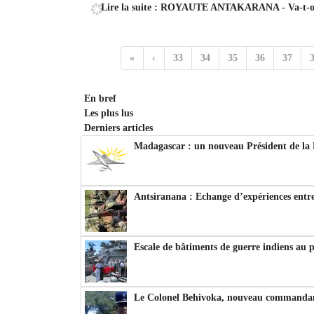
Lire la suite : ROYAUTE ANTAKARANA - Va-t-on 
«
‹
33
34
35
36
37
En bref
Les plus lus
Derniers articles
Madagascar : un nouveau Président de la 
Antsiranana : Echange d’expériences entre
Escale de bâtiments de guerre indiens au 
Le Colonel Behivoka, nouveau commandant