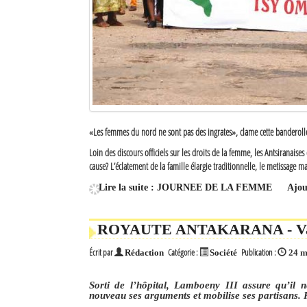
«Les femmes du nord ne sont pas des ingrates», clame cette banderolle
Loin des discours officiels sur les droits de la femme, les Antsiranaise
cause? L’éclatement de la famille élargie traditionnelle, le metissage m
Lire la suite : JOURNEE DE LA FEMME
Ajou
ROYAUTE ANTAKARANA - Va-t-o
Écrit par
Catégorie :
Publication :
Rédaction
Société
24 m
Sorti de l’hôpital, Lamboeny III assure qu’il 
nouveau ses arguments et mobilise ses partisans. R