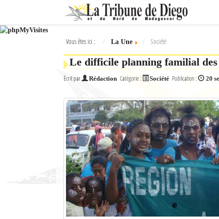
Ok
Vous êtes ici :
Société
La Une
L'actualité à Diego Suarez
Le difficile planning familial de
La Une
Écrit par
Catégorie :
Publication :
Rédaction
Société
20 s
Actualités
Élections 2018
Société
Editoriaux
Féminin
Sports
Santé