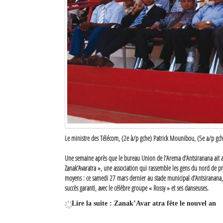
Le ministre des Télécom, (2e à/p gche) Patrick Mounibou, (5e a/p gche
Une semaine après que le bureau Union de l’Arema d’Antsiranana ait ad
Zanak’Avaratra », une association qui rassemble les gens du nord de prés
moyens : ce samedi 27 mars dernier au stade municipal d’Antsiranana, el
succès garanti, avec le célèbre groupe « Rossy » et ses danseuses.
Lire la suite : Zanak’Avar atra fête le nouvel an