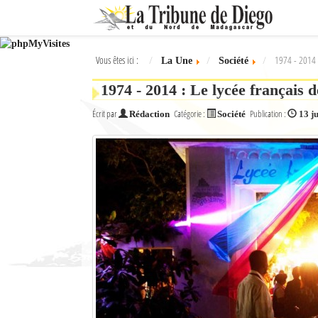
Ok
Vous êtes ici :
1974 - 2014 :
La Une
Société
L'actualité à Diego Suarez
1974 - 2014 : Le lycée français d
La Une
Écrit par
Catégorie :
Publication :
Rédaction
Société
13 j
Actualités
Élections 2018
Société
Editoriaux
Féminin
Sports
Santé