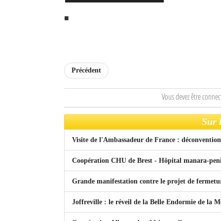
■
Mot de passe
Se souvenir de moi
Connexion
Précédent
Identifiant oublié ?
Vous devez être connec
Mot de passe oublié ?
Sur 
Visite de l'Ambassadeur de France : déconventio
Coopération CHU de Brest - Hôpital manara-peni
Grande manifestation contre le projet de fermetu
Joffreville : le réveil de la Belle Endormie de l