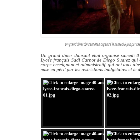
Culture
Economie
Brèves
Un grand dîner dansant était organisé le samedi 8 juin par l’a
Le Nord de Madagascar
Un grand dîner dansant était organisé samedi 8 j
Lycée français Sadi Carnot de Diego Suarez qui a
Avions
corps enseignant et administratif, qui ont tous ain
mise en péril par les restrictions budgétaires et le 
Météo
Marées
Le Port
La Ville
L'actualité du tourisme
Histoire