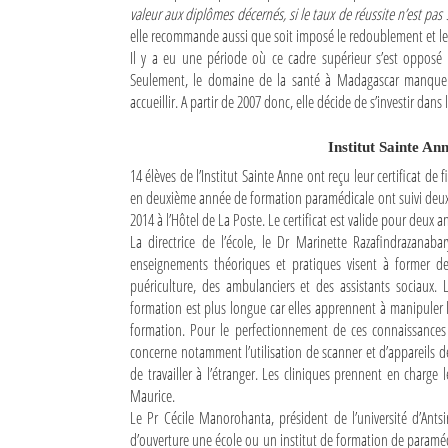
valeur aux diplômes décernés, si le taux de réussite n’est pas s
elle recommande aussi que soit imposé le redoublement et le 
Sites touristiques
Il y a eu une période où ce cadre supérieur s’est opposé 
Seulement, le domaine de la santé à Madagascar manque de
Diego Suarez Pratique
accueillir. A partir de 2007 donc, elle décide de s’investir dans
Adresses utiles
Institut Sainte Ann
Vie pratique
14 élèves de l’Institut Sainte Anne ont reçu leur certificat de
en deuxième année de formation paramédicale ont suivi deux moi
Les Petites Annonces
2014 à l’Hôtel de La Poste. Le certificat est valide pour deux a
La directrice de l’école, le Dr Marinette Razafindrazanaba
La Tribune de Diego en PDF
enseignements théoriques et pratiques visent à former des i
puériculture, des ambulanciers et des assistants sociaux.
Mon compte
formation est plus longue car elles apprennent à manipuler l’
formation. Pour le perfectionnement de ces connaissances 
Contacts
concerne notamment l’utilisation de scanner et d’appareils d
de travailler à l’étranger. Les cliniques prennent en charge l
Se connecter
Maurice.
Identifiant
Le Pr Cécile Manorohanta, président de l’université d’Antsir
d’ouverture une école ou un institut de formation de paramédi