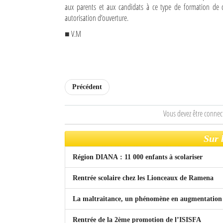
aux parents et aux candidats à ce type de formation de 
autorisation d’ouverture.
Mot de passe
■ V.M
Se souvenir de moi
Connexion
Précédent
Identifiant oublié ?
Vous devez être connec
Mot de passe oublié ?
Sur 
Région DIANA : 11 000 enfants à scolariser
Rentrée scolaire chez les Lionceaux de Ramena
La maltraitance, un phénomène en augmentation
Rentrée de la 2ème promotion de l’ISISFA