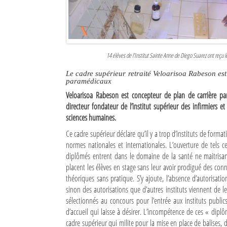
Culture
Economie
Brèves
14 élèves de l’Institut Sainte Anne de Diego Suarez ont reçu le
Le cadre supérieur retraité Veloarisoa Rabeson est
Le Nord de Madagascar
paramédicaux
Veloarisoa Rabeson est concepteur de plan de carrière param
Avions
directeur fondateur de l’institut supérieur des infirmier
sciences humaines.
Météo
Ce cadre supérieur déclare qu’il y a trop d’instituts de for
Marées
normes nationales et internationales. L’ouverture de tels 
diplômés entrent dans le domaine de la santé ne maitrisant
Le Port
placent les élèves en stage sans leur avoir prodigué des con
théoriques sans pratique. S’y ajoute, l’absence d’autorisat
La Ville
sinon des autorisations que d’autres instituts viennent d
sélectionnés au concours pour l’entrée aux instituts public
L'actualité du tourisme
d’accueil qui laisse à désirer. L’incompétence de ces « dipl
cadre supérieur qui milite pour la mise en place de balises, d
Histoire