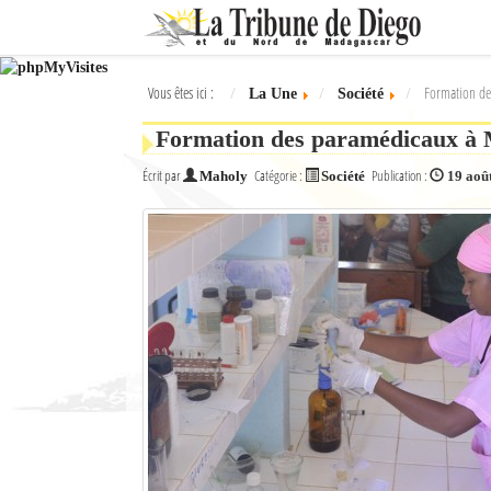
Ok
Vous êtes ici :
Formation des
La Une
Société
L'actualité à Diego Suarez
Formation des paramédicaux à Ma
La Une
Écrit par
Catégorie :
Publication :
Maholy
Société
19 aoû
Actualités
Élections 2018
Société
Editoriaux
Féminin
Sports
Santé