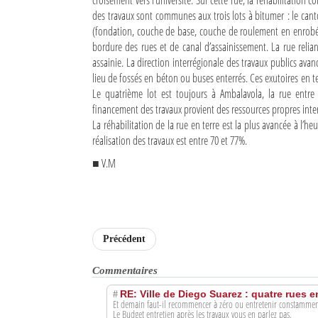
croisement vers l’université. Sur cette rue, la réhabilitation
des travaux sont communes aux trois lots à bitumer : le cant
Sites touristiques
(fondation, couche de base, couche de roulement en enrobé)
bordure des rues et de canal d’assainissement. La rue relian
Diego Suarez Pratique
assainie. La direction interrégionale des travaux publics av
lieu de fossés en béton ou buses enterrés. Ces exutoires en te
Le quatrième lot est toujours à Ambalavola, la rue entre 
Adresses utiles
financement des travaux provient des ressources propres inte
Vie pratique
La réhabilitation de la rue en terre est la plus avancée à l’heu
réalisation des travaux est entre 70 et 77%.
Les Petites Annonces
■ V.M
La Tribune de Diego en PDF
Mon compte
Contacts
Précédent
Commentaires
Se connecter
RE: Ville de Diego Suarez : quatre rues e
Identifiant
#
Et demain faut-il recommencer à zéro ou entretenir constamment
Le Budget entretien après les travaux vous en parlez pas.