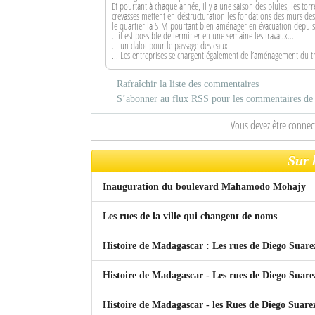
Et pourtant à chaque année, il y a une saison des pluies, les tor
crevasses mettent en déstructuration les fondations des murs de
le quartier la SIM pourtant bien aménager en évacuation depuis
Mot de passe
...il est possible de terminer en une semaine les travaux...
... un dalot pour le passage des eaux...
... Les entreprises se chargent également de l’aménagement du tr
Se souvenir de moi
Rafraîchir la liste des commentaires
S’abonner au flux RSS pour les commentaires de c
Connexion
Vous devez être connec
Identifiant oublié ?
Sur 
Mot de passe oublié ?
Inauguration du boulevard Mahamodo Mohajy
Les rues de la ville qui changent de noms
Histoire de Madagascar : Les rues de Diego Suare
Histoire de Madagascar - Les rues de Diego Suarez
Histoire de Madagascar - les Rues de Diego Suarez