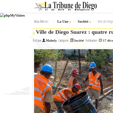
Ok
Vous êtes ici :
Ville de Dieg
La Une
Société
L'actualité à Diego Suarez
Ville de Diego Suarez : quatre ru
La Une
Écrit par
Catégorie :
Publication :
Maholy
Société
17 déc
Actualités
Élections 2018
Société
Editoriaux
Féminin
Sports
Santé