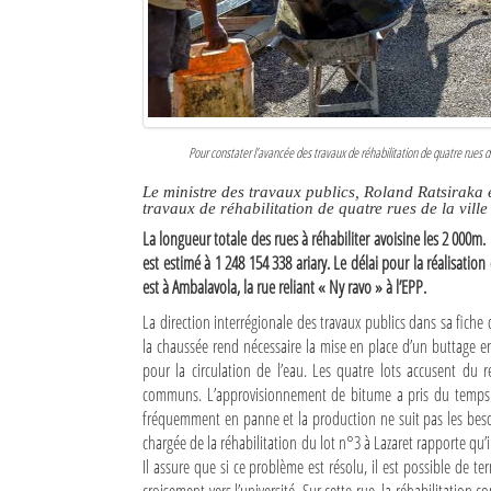
Culture
Economie
Brèves
Pour constater l’avancée des travaux de réhabilitation de quatre rues de
Le Nord de Madagascar
Le ministre des travaux publics, Roland Ratsiraka
travaux de réhabilitation de quatre rues de la ville
Avions
La longueur totale des rues à réhabiliter avoisine les 2 000m. 
Météo
est estimé à 1 248 154 338 ariary. Le délai pour la réalisatio
est à Ambalavola, la rue reliant « Ny ravo » à l’EPP.
Marées
La direction interrégionale des travaux publics dans sa fich
la chaussée rend nécessaire la mise en place d’un buttage 
Le Port
pour la circulation de l’eau. Les quatre lots accusent du 
communs. L’approvisionnement de bitume a pris du temps. 
La Ville
fréquemment en panne et la production ne suit pas les besoi
L'actualité du tourisme
chargée de la réhabilitation du lot n°3 à Lazaret rapporte qu’i
Il assure que si ce problème est résolu, il est possible de te
Histoire