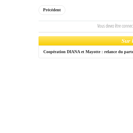
Précédent
Sites touristiques
Diego Suarez Pratique
Vous devez être connec
Adresses utiles
Sur 
Vie pratique
Coopération DIANA et Mayotte : relance du part
Les Petites Annonces
La Tribune de Diego en PDF
Mon compte
Contacts
Se connecter
Identifiant