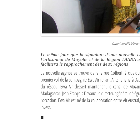
Culture
Economie
Brèves
Ouverture officielle de
Le Nord de Madagascar
Le même jour que la signature d’une nouvelle co
l’artisannat de Mayotte et de la Région DIANA a 
Avions
facilitera le rapprochement des deux régions
La nouvelle agence se trouve dans la rue Colbert, à quelqu
Météo
premier vol de la compagnie Ewa Air reliant Antsiranana à Dzao
du réseau. Ewa Air dessert maintenant le canal de Mozam
Marées
Madagascar. Jean François Devaux, le directeur général délég
l’occasion. Ewa Air est né de la collaboration entre Air Austr
Le Port
Invest.
La Ville
■
L'actualité du tourisme
Histoire