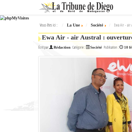
Ok
Vous êtes ici :
Ewa Air - air 
La Une
Société
L'actualité à Diego Suarez
Ewa Air - air Austral : ouvertur
La Une
Écrit par
Catégorie :
Publication :
Rédaction
Société
10 f
Actualités
Élections 2018
Société
Editoriaux
Féminin
Sports
Santé