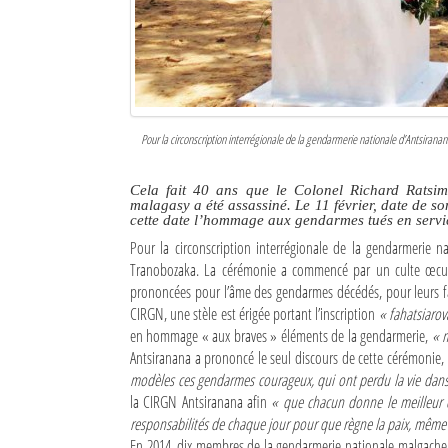
Culture
Economie
Brèves
Pour la circonscription interrégionale de la gendarmerie nationale d’Antsiran
Le Nord de Madagascar
Cela fait 40 ans que le Colonel Richard Ratsim
Avions
malagasy a été assassiné. Le 11 février, date de 
cette date l’hommage aux gendarmes tués en ser
Météo
Pour la circonscription interrégionale de la gendarmerie n
Tranobozaka. La cérémonie a commencé par un culte œcumén
Marées
prononcées pour l’âme des gendarmes décédés, pour leurs fa
CIRGN, une stèle est érigée portant l’inscription
« fahatsiaro
Le Port
en hommage « aux braves » éléments de la gendarmerie,
« m
Antsiranana a prononcé le seul discours de cette cérémonie,
La Ville
modèles ces gendarmes courageux, qui ont perdu la vie dans l
la CIRGN Antsiranana afin
« que chacun donne le meilleur d
L'actualité du tourisme
responsabilités de chaque jour pour que règne la paix, même a
Histoire
En 2014, dix membres de la gendarmerie nationale malgache 