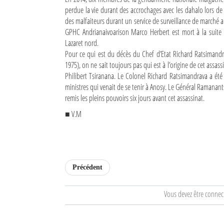
perdue la vie durant des accrochages avec les dahalo lors de
Sites touristiques
des malfaiteurs durant un service de surveillance de marché a
GPHC Andrianaivoarison Marco Herbert est mort à la suite d
Diego Suarez Pratique
Lazaret nord.
Pour ce qui est du décès du Chef d’Etat Richard Ratsimandrav
1975), on ne sait toujours pas qui est à l’origine de cet assas
Adresses utiles
Philibert Tsiranana. Le Colonel Richard Ratsimandrava a été 
Vie pratique
ministres qui venait de se tenir à Anosy. Le Général Ramanant
remis les pleins pouvoirs six jours avant cet assassinat.
Les Petites Annonces
■ V.M
La Tribune de Diego en PDF
Mon compte
Contacts
Précédent
Se connecter
Vous devez être connec
Identifiant