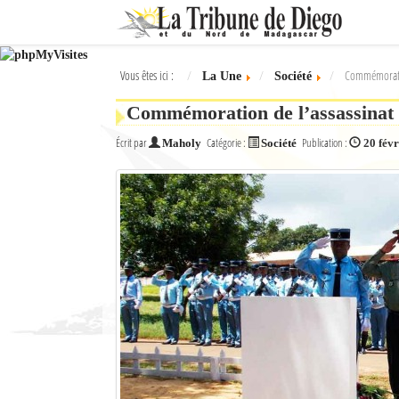
Ok
Vous êtes ici :
Commémoratio
La Une
Société
L'actualité à Diego Suarez
Commémoration de l’assassinat
La Une
Écrit par
Catégorie :
Publication :
Maholy
Société
20 fév
Actualités
Élections 2018
Société
Editoriaux
Féminin
Sports
Santé