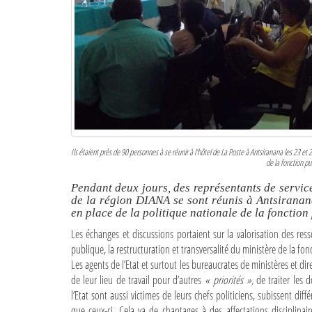
Ils étaient près de 90 personnes à se réunir à l’hôtel de La Poste à Antsiranana les 23 et 24
de la fonction pu
Pendant deux jours, des représentants de service
de la région DIANA se sont réunis à Antsiranan
en place de la politique nationale de la fonction
Les échanges et discussions portaient sur la valorisation des ress
publique, la restructuration et transversalité du ministère de la fo
Les agents de l’Etat et surtout les bureaucrates de ministères et di
de leur lieu de travail pour d’autres
« priorités »,
de traiter les 
l’Etat sont aussi victimes de leurs chefs politiciens, subissent di
que ceux-ci. Cela va de chantages à des affectations disciplin