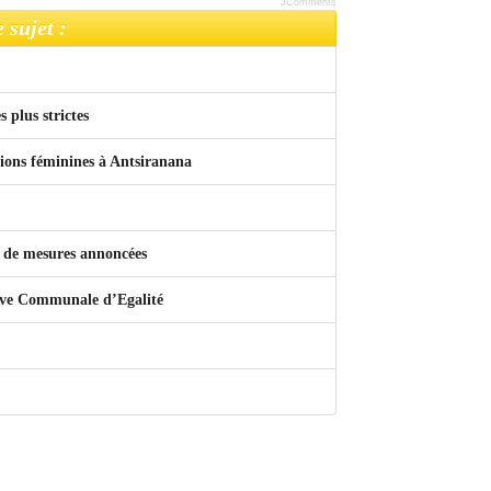
JComments
 sujet :
 plus strictes
ations féminines à Antsiranana
as de mesures annoncées
tive Communale d’Egalité