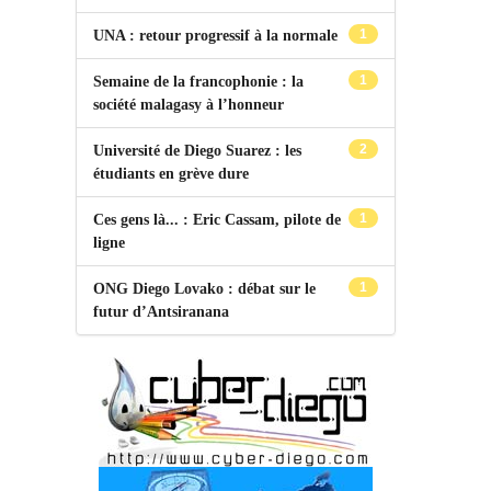
1
UNA : retour progressif à la normale
1
Semaine de la francophonie : la
société malagasy à l’honneur
2
Université de Diego Suarez : les
étudiants en grève dure
1
Ces gens là... : Eric Cassam, pilote de
ligne
1
ONG Diego Lovako : débat sur le
futur d’Antsiranana