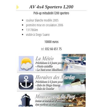
AV 4x4 Sportero L200
Pick-up mitsubishi l200 sportero
couleur blanche modèle 2005
première mise en circulation 2006
131786km
visible à Diego Suarez
10000 euros
tel:
032 66 651 75