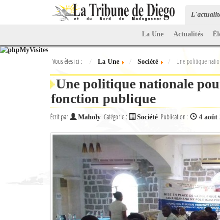
L'actuali
La Une
Actualités
Él
Vous êtes ici :
Une politique natio
La Une
Société
Une politique nationale pour
fonction publique
Écrit par
Catégorie :
Publication :
Maholy
Société
4 août