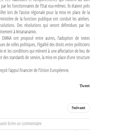
ar les fonctionnaires de l’Etat eux-mêmes. Ils étaient près
llet lors de l’assise régionale pour la mise en place de la
inistère de la fonction publique ont conduit les ateliers.
 solutions. Des résolutions qui seront défendues par les
hainement à Antananarivo.
a DIANA ont proposé entre autres, l’adoption de textes
s de celles politiques, l’égalité des droits entre politiciens
égie et les conditions qui mènent à une affectation de lieu de
nt des standards de service, la mise en place d’une structure
reçoit l’appui financier de l’Union Européenne.
Tweet
Suivant
uvoir écrire un commentaire