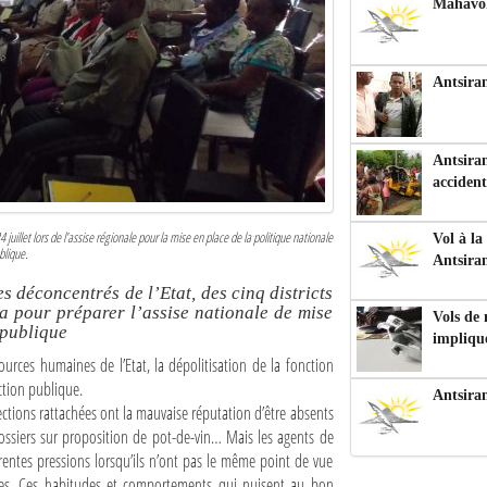
Mahavoka
Antsiran
Antsiran
accident
 juillet lors de l’assise régionale pour la mise en place de la politique nationale
Vol à la
blique.
Antsira
s déconcentrés de l’Etat, des cinq districts
a pour préparer l’assise nationale de mise
Vols de
 publique
impliqu
ources humaines de l’Etat, la dépolitisation de la fonction
nction publique.
Antsira
rections rattachées ont la mauvaise réputation d’être absents
dossiers sur proposition de pot-de-vin… Mais les agents de
fférentes pressions lorsqu’ils n’ont pas le même point de vue
aires. Ces habitudes et comportements qui nuisent au bon