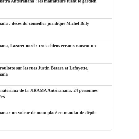
tra Antsiranana : les malfaiteurs tuent le gardien
ana : décès du conseiller juridique Michel Billy
ana, Lazaret nord : trois chiens errants causent un
 roulotte sur les rues Justin Bezara et Lafayette,
nana
 matériaux de la JIRAMA Antsiranana: 24 personnes
ées
nana : un voleur de moto placé en mandat de dépôt