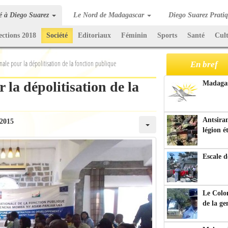
té à Diego Suarez
Le Nord de Madagascar
Diego Suarez Prati
ections 2018
Société
Editoriaux
Féminin
Sports
Santé
Cul
nale pour la dépolitisation de la fonction publique
En bref
 la dépolitisation de la
Madagasc
Antsiran
 2015
légion é
Escale d
Le Colo
de la g