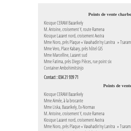
Mot de passe
Points de vente charb
Kiosque CERAM Bazarikely
M. Antoine, croisement Y, route Ramena
Se souvenir de moi
Kiosque Lazaret nord, croisement Avotra
Mme Noro, près Plaque « Vavahadin’ny Lanitra » Tsara
Connexion
Mme Vero, Place Kabary, près hôtel GIS
Mme Marcelline, Lazaret sud
Identifiant oublié ?
Mme Fatima, près Diego Pièces, rue point six
Container Ambohimitsinjo
Mot de passe oublié ?
Contact : 034 21 939 71
Points de ven
Kiosque CERAM Bazarikely
Mme Aimée, à la brocante
Mme Liska, Bazarikely, Ex-Normax
M. Antoine, croisement Y, route Ramena
Kiosque Lazaret nord, croisement Avotra
Mme Noro, près Plaque « Vavahadin’ny Lanitra » Tsara