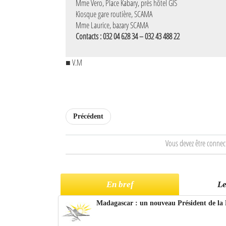
Mme Vero, Place Kabary, près hôtel GIS
Kiosque gare routière, SCAMA
Mme Laurice, bazary SCAMA
Contacts : 032 04 628 34 – 032 43 488 22
■ V.M
Précédent
Vous devez être connec
En bref
Le
Madagascar : un nouveau Président de la 