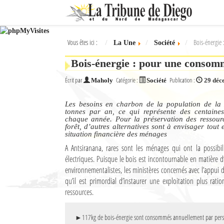
Ok
Vous êtes ici :
Bois-énergie
La Une
Société
L'actualité à Diego Suarez
Bois-énergie : pour une consom
La Une
Écrit par
Catégorie :
Publication :
Maholy
Société
29 déc
Actualités
Les besoins en charbon de la population de la
Élections 2018
tonnes par an, ce qui représente des centaines
chaque année. Pour la préservation des ressource
forêt, d’autres alternatives sont à envisager tout
Société
situation financière des ménages
A Antsiranana, rares sont les ménages qui ont la possibili
Editoriaux
électriques. Puisque le bois est incontournable en matière d
environnementalistes, les ministères concernés avec l’appui
Féminin
qu’il est primordial d’instaurer une exploitation plus rati
ressources.
Sports
Santé
►117kg de bois-énergie sont consommés annuellement par per