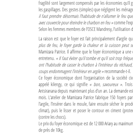
fragilité sont largement compensés par les économies qu’il 
les gaspillages. Des gestes (simples) que négligent les ména
Sites touristiques
il faut prendre désormais l’habitude de n’allumer le feu que
avec couvercle pour éteindre le charbon en feu »
comme l’expl
Diego Suarez Pratique
Selon les femmes membres de l’OSCE Mandresy, l’utilisation 
La raison est que le foyer est fait principalement d’argile qu
Adresses utiles
plus de feu, le foyer garde la chaleur et la cuisson peut s
Vie pratique
Mamizara Patrice. Il affirme que le foyer économique a une du
entretenu.
« Il faut éviter qu’il tombe et qu’il soit trop fré
Les Petites Annonces
ont l’habitude de casser le charbon à l’intérieur du réchaud, 
coups endommagent l’intérieur en argile »
recommande-t-il.
La Tribune de Diego en PDF
Ce foyer économique dont l’organisation de la société civil
appelé kilengy, ce qui signifie
« bon, savoureux »
. Troi
Mon compte
Antsiranana depuis maintenant plus d’un an. La demande est 
mois. L’atelier de Mamizara Patrice fabrique 150 foyers par
Contacts
l’argile, l’insérer dans le moule, faire ensuite sécher le pro
climat), puis le lisser et poser le contour en ciment (protec
Se connecter
(contre les chocs).
Le prix du foyer économique est de 12 000 Ariary au maximum e
Identifiant
de près de 10kg.