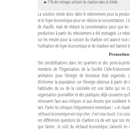
►77% des ménages utilisent du charbon dans la DIANA.
Culture
La solution réside donc dans le reboisement pour la produ
Economie
et le foyer économique pour en réduire la consommation. L’ob
de chauffe, mais de réduire la consommation pour que les a
Brèves
production à partir du reboisement a été envisagée. Le rebo
sur les meules pour la cuisson du charbon ont avancé tout c
Le Nord de Madagascar
l’utilisation de foyer économique et de charbon vert battent le
Promotion 
Avions
Des sensibilisations dans les quartiers et des porte-à-port
membres de l’Organisation de la Société Civile-Environ
Météo
animation pour l’énergie de biomasse était organisée. 
Marées
d’informer la population sur l’énergie obtenue à partir de 
habitudes du ou de la cuisinière est une tâche qui ne s’a
Le Port
organisation journalière et des pratiques déjà courantes qu’il
retrouvent face aux critiques et aux doutes que soulèvent 
La Ville
vert. Parmi les critiques fréquemment entendues :
« le charbo
réchaud économique est trop cher, il est trop lourd, il se cas
L'actualité du tourisme
ces différentes questions (le charbon n’a de vert que son mo
que l’autre ; le coût du réchaud économique s’amortit en 
Histoire