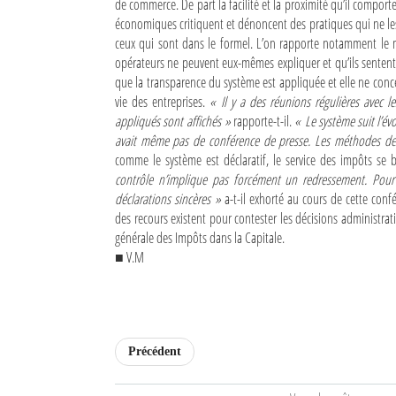
de commerce. De part la facilité et la proximité qu’il compor
économiques critiquent et dénoncent des pratiques qui ne les 
Sites touristiques
ceux qui sont dans le formel. L’on rapporte notamment le 
opérateurs ne peuvent eux-mêmes expliquer et qu’ils sent
Diego Suarez Pratique
que la transparence du système est appliquée et elle ne conce
vie des entreprises.
« Il y a des réunions régulières avec l
Adresses utiles
appliqués sont affichés »
rapporte-t-il.
« Le système suit l’évo
avait même pas de conférence de presse. Les méthodes de 
Vie pratique
comme le système est déclaratif, le service des impôts se b
contrôle n’implique pas forcément un redressement. Pour q
Les Petites Annonces
déclarations sincères »
a-t-il exhorté au cours de cette conf
des recours existent pour contester les décisions administrativ
La Tribune de Diego en PDF
générale des Impôts dans la Capitale.
■ V.M
Mon compte
Contacts
Se connecter
Précédent
Identifiant