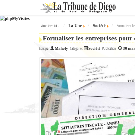
Ok
Vous êtes ici :
Formaliser les
La Une
Société
L'actualité à Diego Suarez
Formaliser les entreprises pour d
La Une
Écrit par
Catégorie :
Publication :
Maholy
Société
30 mar
Actualités
Élections 2018
Société
Editoriaux
Féminin
Sports
Santé