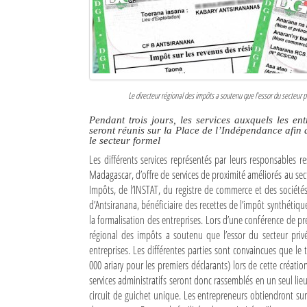
Culture
Economie
Brèves
Le directeur régional des impôts a soutenu que l’essor du secteur pr
Le Nord de Madagascar
Pendant trois jours, les services auxquels les en
seront réunis sur la Place de l’Indépendance afin 
Avions
le secteur formel
Les différents services représentés par leurs responsable
Météo
Madagascar, d’offre de services de proximité améliorés au secteu
Impôts, de l’INSTAT, du registre de commerce et des société
Marées
d’Antsiranana, bénéficiaire des recettes de l’impôt synthétique.
la formalisation des entreprises. Lors d’une conférence de pres
Le Port
régional des impôts a soutenu que l’essor du secteur privé
La Ville
entreprises. Les différentes parties sont convaincues que le
000 ariary pour les premiers déclarants) lors de cette création
L'actualité du tourisme
services administratifs seront donc rassemblés en un seul lieu
circuit de guichet unique. Les entrepreneurs obtiendront sur 
Histoire