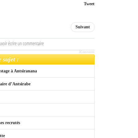
Tweet
Suivant
uvoir écrire un commentaire
JComments
 sujet :
n stage à Antsiranana
taire d’Antsirabe
es recrutés
tte