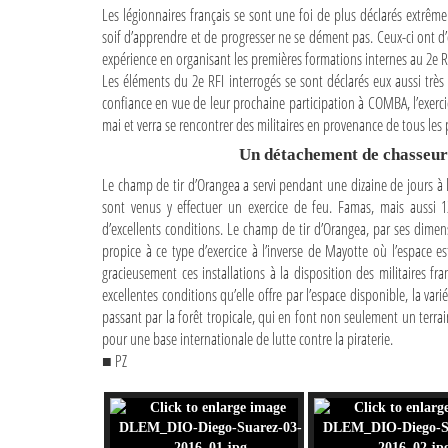
Les légionnaires français se sont une foi de plus déclarés extrêm
soif d’apprendre et de progresser ne se dément pas. Ceux-ci ont d’
expérience en organisant les premières formations internes au 2e R
Les éléments du 2e RFI interrogés se sont déclarés eux aussi très 
confiance en vue de leur prochaine participation à COMBA, l’exerc
mai et verra se rencontrer des militaires en provenance de tous les
Un détachement de chasseurs
Le champ de tir d’Orangea a servi pendant une dizaine de jours à
sont venus y effectuer un exercice de feu. Famas, mais aussi 
d’excellents conditions. Le champ de tir d’Orangea, par ses dimensi
propice à ce type d’exercice à l’inverse de Mayotte où l’espace
gracieusement ces installations à la disposition des militaires fra
excellentes conditions qu’elle offre par l’espace disponible, la v
passant par la forêt tropicale, qui en font non seulement un terrain
pour une base internationale de lutte contre la piraterie.
■ PZ