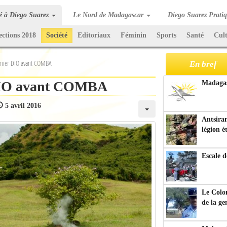
té à Diego Suarez
Le Nord de Madagascar
Diego Suarez Prati
ections 2018
Société
Editoriaux
Féminin
Sports
Santé
Cul
rnier DIO avant COMBA
En bref
 DIO avant COMBA
Madagasc
5 avril 2016
Antsiran
légion é
Escale d
Le Colo
de la g