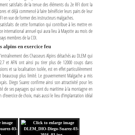
ement satisfaits de la tenue des éléments du 2e RFI dont la
ores et déjà commencé à faire bénéficier leurs pairs de leur
FI en vue de former des instructeurs malgaches.
satisfaits de cette formation qui contribue à les mettre en
ice international annuel qui aura lieu à Mayotte au mois de
 pays membres de la COI.
 alpins en exercice feu
 l’entraînement des Chasseurs Alpins détachés au DLEM qui
12.7 et AFN ont ainsi pu tirer plus de 12000 coups dans
ons et sa localisation isolée, est en effet particulièrement
 est beaucoup plus limité. Le gouvernement Malgache a mis
nçais. Diego Suarez confirme ainsi son attractivité pour les
ariété de ses paysages qui vont du maritime à la montagne en
 d’exercice de choix, mais aussi le lieu d’implantation idéal