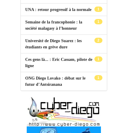
1
UNA : retour progressif à la normale
1
Semaine de la francophonie : la
société malagasy à l’honneur
2
Université de Diego Suarez : les
étudiants en grève dure
1
Ces gens là... : Eric Cassam, pilote de
ligne
1
ONG Diego Lovako : débat sur le
futur d’Antsiranana