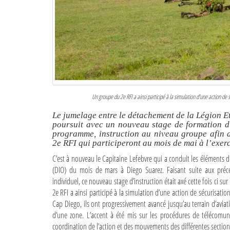
Un groupe du 2e RFI a ainsi participé à la simulation d’une action de s
Le jumelage entre le détachement de la Légion E
poursuit avec un nouveau stage de formation d
programme, instruction au niveau groupe afin d
2e RFI qui participeront au mois de mai à l’exe
C’est à nouveau le Capitaine Lefebvre qui a conduit les éléments
(DIO) du mois de mars à Diego Suarez. Faisant suite aux préc
individuel, ce nouveau stage d’instruction était axé cette fois ci s
2e RFI a ainsi participé à la simulation d’une action de sécurisation
Cap Diego, ils ont progressivement avancé jusqu’au terrain d’aviati
d’une zone. L’accent à été mis sur les procédures de télécomunic
coordination de l’action et des mouvements des différentes section