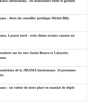
tra Antsiranana : les malfaiteurs tuent le gardien
ana : décès du conseiller juridique Michel Billy
ana, Lazaret nord : trois chiens errants causent un
 roulotte sur les rues Justin Bezara et Lafayette,
nana
 matériaux de la JIRAMA Antsiranana: 24 personnes
ées
nana : un voleur de moto placé en mandat de dépôt