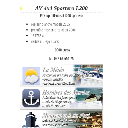
AV 4x4 Sportero L200
Pick-up mitsubishi l200 sportero
couleur blanche modèle 2005
première mise en circulation 2006
131786km
visible à Diego Suarez
10000 euros
tel:
032 66 651 75