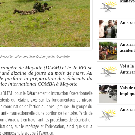
Mahavoka
Antsiran
Antsiran
accident
écurisation anti-insurrectionnelle d’une portion de territoire
Vol à la
trangère de Mayotte (DLEM) et le 2e RFI se
Antsira
’une dizaine de jours au mois de mars. Au
e parfaire la préparation des éléments du
rcice international COMBA à Mayotte
Vols de
 du DLEM pour le Détachement d’Instruction Opérationnelle
impliqu
édents qui étaient axés sur les fondamentaux au niveau
ur la coordination de l’action au niveau groupe. Un groupe du
Antsira
 anti-insurrectionnelle d’une portion de territoire. Partis de
on d’Arrachart en travaillant les procédures de sécurisation
ations, sur le repérage et l’orientation, ainsi que sur la
s composant le groupe à l’exercice.