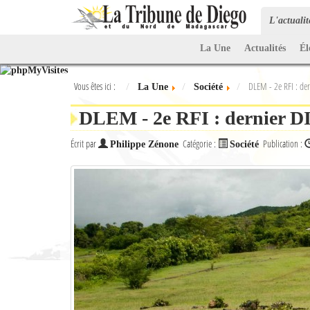
L'actuali
La Une
Actualités
Él
Vous êtes ici :
DLEM - 2e RFI : de
La Une
Société
DLEM - 2e RFI : dernier
Écrit par
Catégorie :
Publication :
Philippe Zénone
Société