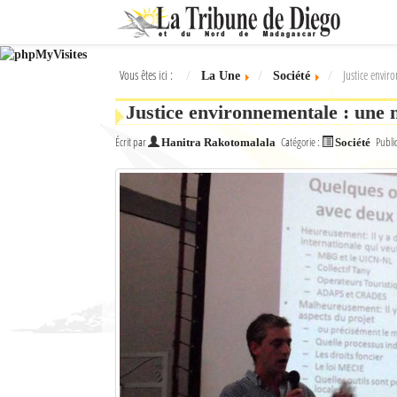
Ok
Vous êtes ici :
Justice envir
La Une
Société
L'actualité à Diego Suarez
Justice environnementale : une 
La Une
Écrit par
Catégorie :
Publi
Hanitra Rakotomalala
Société
Actualités
Élections 2018
Société
Editoriaux
Féminin
Sports
Santé