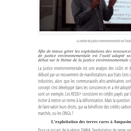
Culture
Economie
Brèves
La notion de justice environnementale est l’ou
Le Nord de Madagascar
Afin de mieux gérer les exploitations des ressource
de justice environnementale est l’outil adapté s
Avions
débat sur le thème de la justice environnementale c
La justice environnementale est une analyse des coûts et 
Météo
débuté par un mouvement de manifestations aux Etats Unis dan
industries, alors que les communautés afro-américaines ont
Marées
concept s’est développé dans les consciences et a été adop
sont un exemple. Les REDD+ consistent en crédits payés par l
Le Port
inciter à mettre un terme à la déforestation. Mais la question 
La Ville
de faire valoir leurs droits, qui va bénéficier des crédits carb
marchés, ou les ONGs ?
L'actualité du tourisme
L’exploitation des terres rares à Ampasi
Histoire
Pour ce qui est de la région DIANA, l’exploitation de terres 