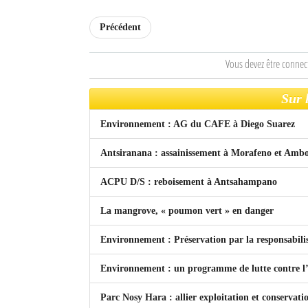
Mot de passe
Précédent
Vous devez être connec
Se souvenir de moi
Sur 
Connexion
Environnement : AG du CAFE à Diego Suarez
Identifiant oublié ?
Antsiranana : assainissement à Morafeno et Ambo
Mot de passe oublié ?
ACPU D/S : reboisement à Antsahampano
La mangrove, « poumon vert » en danger
Environnement : Préservation par la responsabil
Environnement : un programme de lutte contre l’é
Parc Nosy Hara : allier exploitation et conservati