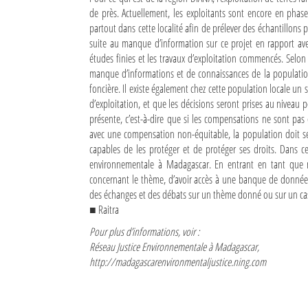
de près. Actuellement, les exploitants sont encore en phase
Sites touristiques
partout dans cette localité afin de prélever des échantillons 
suite au manque d’information sur ce projet en rapport avec 
Diego Suarez Pratique
études finies et les travaux d’exploitation commencés. Selon
manque d’informations et de connaissances de la population l
foncière. Il existe également chez cette population locale un s
Adresses utiles
d’exploitation, et que les décisions seront prises au niveau
présente, c’est-à-dire que si les compensations ne sont p
Vie pratique
avec une compensation non-équitable, la population doit se
Les Petites Annonces
capables de les protéger et de protéger ses droits. Dans cet
environnementale à Madagascar. En entrant en tant que m
La Tribune de Diego en PDF
concernant le thème, d’avoir accès à une banque de données 
des échanges et des débats sur un thème donné ou sur un cas
Mon compte
■ Raitra
Pour plus d’informations, voir :
Contacts
Réseau Justice Environnementale à Madagascar,
http://madagascarenvironmentaljustice.ning.com
Se connecter
Identifiant