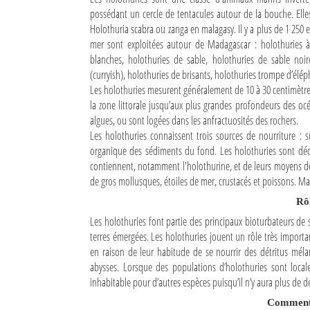
possédant un cercle de tentacules autour de la bouche. El
Mot de passe
Holothuria scabra ou zanga en malagasy. Il y a plus de 1 250
mer sont exploitées autour de Madagascar : holothuries à
blanches, holothuries de sable, holothuries de sable noir
Se souvenir de moi
(curryish), holothuries de brisants, holothuries trompe d’élép
Les holothuries mesurent généralement de 10 à 30 centimètres 
Connexion
la zone littorale jusqu’aux plus grandes profondeurs des océ
algues, ou sont logées dans les anfractuosités des rochers.
Identifiant oublié ?
Les holothuries connaissent trois sources de nourriture : s
organique des sédiments du fond. Les holothuries sont déda
Mot de passe oublié ?
contiennent, notamment l'holothurine, et de leurs moyens de
de gros mollusques, étoiles de mer, crustacés et poissons. Ma
Rô
Les holothuries font partie des principaux bioturbateurs de 
terres émergées. Les holothuries jouent un rôle très importa
en raison de leur habitude de se nourrir des détritus méla
abysses. Lorsque des populations d’holothuries sont loca
inhabitable pour d’autres espèces puisqu’il n’y aura plus de 
Comment s