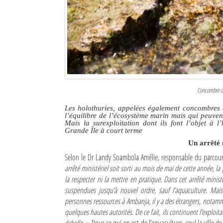
Culture
Economie
Brèves
Le Nord de Madagascar
Concombre de
Avions
Les holothuries, appelées également concombres d
l’équilibre de l’écosystème marin mais qui peuven
Météo
Mais la surexploitation dont ils font l’objet à l
Grande Île à court terme
Marées
Un arrêté 
Selon le Dr Landy Soambola Amélie, responsable du parcours
Le Port
arrêté ministériel soit sorti au mois de mai de cette année, 
la respecter ni la mettre en pratique. Dans cet arrêté minis
La Ville
suspendues jusqu’à nouvel ordre, sauf l’aquaculture. Mais 
L'actualité du tourisme
personnes ressources à Ambanja, il y a des étrangers, notamme
quelques hautes autorités. De ce fait, ils continuent l’exploi
Histoire