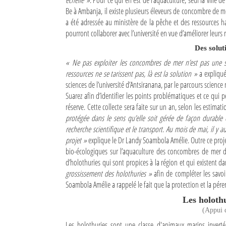
échelle »
. Pour ce qui en est de l’aquaculture, seul la ville
Be à Ambanja, il existe plusieurs éleveurs de concombre de m
Sites touristiques
a été adressée au ministère de la pêche et des ressources hal
pourront collaborer avec l’université en vue d’améliorer leurs
Diego Suarez Pratique
Des solut
« Ne pas exploiter les concombres de mer n’est pas une sol
Adresses utiles
ressources ne se tarissent pas, là est la solution »
a expliqué
sciences de l’université d’Antsiranana, par le parcours science
Vie pratique
Suarez afin d’identifier les points problématiques et ce qui
réserve. Cette collecte sera faite sur un an, selon les estimat
Les Petites Annonces
protégée dans le sens qu’elle soit gérée de façon durable 
La Tribune de Diego en PDF
recherche scientifique et le transport. Au mois de mai, il y a
projet »
explique le Dr Landy Soambola Amélie. Outre ce projet 
Mon compte
bio-écologiques sur l’aquaculture des concombres de mer dans
d’holothuries qui sont propices à la région et qui existent da
Contacts
grossissement des holothuries »
afin de compléter les savoi
Soambola Amélie a rappelé le fait que la protection et la pére
Se connecter
Les holoth
Identifiant
(Appui 
Les holothuries sont une classe d'animaux marins inver