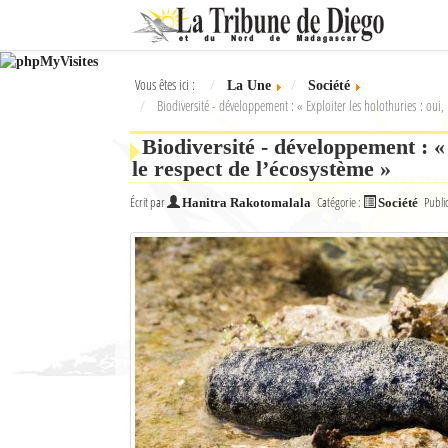
Ok
Vous êtes ici :
La Une
Société
L'actualité à Diego Suarez
Biodiversité - développement : « Exploiter les holothuries : oui,
La Une
Biodiversité - développement : « 
le respect de l’écosystème »
Actualités
Écrit par
Catégorie :
Publi
Hanitra Rakotomalala
Société
Élections 2018
Société
Editoriaux
Féminin
Sports
Santé