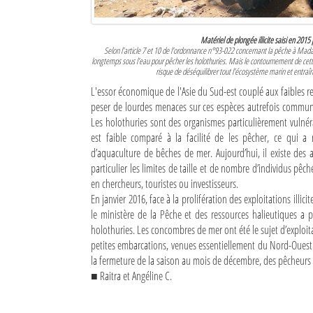
Matériel de plongée illicite saisi en 2015
Selon l’article 7 et 10 de l’ordonnance n°93-022 concernant la pêche à Madagas
longtemps sous l’eau pour pêcher les holothuries. Mais le contournement de cette
risque de déséquilibrer tout l’écosystème marin et entraîn
L'essor économique de l'Asie du Sud-est couplé aux faibles r
peser de lourdes menaces sur ces espèces autrefois communes
Les holothuries sont des organismes particulièrement vulnéra
est faible comparé à la facilité de les pêcher, ce qui a
d’aquaculture de bêches de mer. Aujourd’hui, il existe des
particulier les limites de taille et de nombre d’individus pê
en chercheurs, touristes ou investisseurs.
En janvier 2016, face à la prolifération des exploitations illi
le ministère de la Pêche et des ressources halieutiques a
holothuries. Les concombres de mer ont été le sujet d’exploita
petites embarcations, venues essentiellement du Nord-Ouest d
la fermeture de la saison au mois de décembre, des pêcheurs i
■ Raitra et Angéline C.