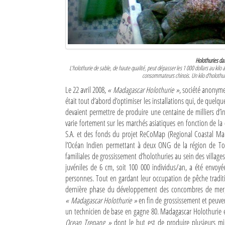
Holothuries da
L’holothurie de sable, de haute qualité, peut dépasser les 1 000 dollars au k
consommateurs chinois. Un kilo d’holoth
Le 22 avril 2008,
« Madagascar Holothurie »
, société anonyme
était tout d’abord d’optimiser les installations qui, de quelq
devaient permettre de produire une centaine de milliers d’indiv
varie fortement sur les marchés asiatiques en fonction de la
S.A. et des fonds du projet ReCoMap (Regional Coastal M
l’Océan Indien permettant à deux ONG de la région de Toli
familiales de grossissement d’holothuries au sein des villages
juvéniles de 6 cm, soit 100 000 individus/an, a été envoyée 
personnes. Tout en gardant leur occupation de pêche traditio
dernière phase du développement des concombres de mer, ce
« Madagascar Holothurie »
en fin de grossissement et peuve
un technicien de base en gagne 80. Madagascar Holothurie 
Ocean Trepang »
dont le but est de produire plusieurs mil