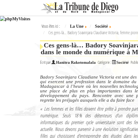
Ok
Vous êtes ici :
La Une
Société
L'actualité à Diego Suarez
Ces gens-là… Badory Soavinjara Claudiane Victoria, femme pio
La Une
Ces gens-là… Badory Soavinjara
dans le monde du numérique à 
Actualités
Écrit par
Catégorie :
Publi
Hanitra Rakotomalala
Société
Élections 2018
Badory Soavinjara Claudiane Victoria est une des
Société
qui exercent une profession dans le domaine du
Madagascar à l’heure où les nouvelles technolo
une place de plus en plus importantes dans le
Editoriaux
développement du pays. Rencontre avec une p
regrette les préjugés auxquels elle a du faire face
Féminin
« Les femmes et les filles doivent être prête à prendre part
numérique. Seuls 18 % des détenteurs d’un diplôm
Sports
informatiques du premier cycle universitaire sont des f
actuelle. Nous devons parvenir à une évolution significati
Santé
filles qui choisissent d’entreprendre des études dans l