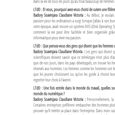
dans la vie de tous les jours qu’au final beaucoup de femmes s
LTdD : Et vous, pourquoi avez-vous choisi de suivre une filièr
Sites touristiques
Badory Soavinjara Claudiane Victoria :
Au début, je voulais
passion pour les ordinateurs a surgi lorsque j’allais à son bu
Diego Suarez Pratique
cette époque, avait encore un système DOS (Disk Operating Sy
comment la vie peut être facilitée et bien organisée grâce
Adresses utiles
informatique pour vivre ma passion.
Vie pratique
LTdD : Que pensez-vous des gens qui disent que les femmes doive
Badory Soavinjara Claudiane Victoria :
Les gens qui disent que
Les Petites Annonces
scientifiques doivent savoir que ce stéréotype n’est plus d’
que de nos jours, dans les pays développés, on trouve les f
La Tribune de Diego en PDF
réservés aux hommes. Les femmes comme les hommes ont le droit
que les jeunes choisissent ou qu’on les guide à choisir leur 
Mon compte
regretter leur choix à l’avenir.
Contacts
LTdD : Une fois entrée dans le monde du travail, quelles son
monde du numérique ?
Se connecter
Badory Soavinjara Claudiane Victoria :
Personnellement, la d
Certaines entreprises préfèrent embaucher des hommes plutô
Identifiant
prouver qu’il mérite sa place dans l’entreprise. Dans mon cas