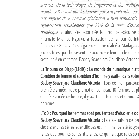
sciences, de la technologie, de l’ingénierie et des mathém
Culture
monde, si l’on veut que les femmes puissent prétendre réussi
aux emplois de « nouvelle génération » bien rémunérés.
Economie
représentent actuellement que 25 % de la main d’œuvre 
numérique »
, ainsi s’est exprimée la directrice exécutiv
Brèves
Phumzile Mlambo-Ngcuka, à l’occasion de la journée int
femmes ce 8 mars. C’est également une réalité à Madagascar
Le Nord de Madagascar
jeunes filles qui choisissent de poursuivre leur étude dan
secteur clé en ce temps. Badory Soavinjara Claudiane Victoria fa
Avions
La Tribune de Diego (LTdD) : Le monde du numérique n'att
Météo
Combien de femme et combien d'homme y avait-il dans votr
Badory Soavinjara Claudiane Victoria :
Lors de mon parcours 
Marées
première année, notre promotion comptait 10 femmes et pl
dernière année de licence, il y avait huit femmes et envir
Le Port
hommes.
La Ville
LTdD : Pourquoi les femmes sont peu tentées d'étudier le do
Badory Soavinjara Claudiane Victoria :
La vraie raison de cet 
L'actualité du tourisme
choisissent les séries scientifiques est minime. Le stéréot
faites que pour les séries littéraires, ce qui fait que rares s
Histoire