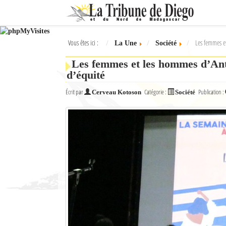
Ok
Vous êtes ici :
Les femmes e
La Une
Société
L'actualité à Diego Suarez
Les femmes et les hommes d’Ant
La Une
d’équité
Actualités
Écrit par
Catégorie :
Publication :
Cerveau Kotoson
Société
Élections 2018
Société
Editoriaux
Féminin
Sports
Santé