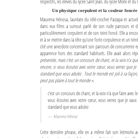
respectifs, les élèves du lycée Saint Jean, du lycée Mixte et du
Un physique corpulent et la couleur foncée 
Sites touristiques
Maurena Hénosa, lauréate du télé-crochet Pazzapa et actu
Diego Suarez Pratique
dans eux films a surtout parlé de son rude parcours et de
particulièrement corpulent et de son teint foncé. Elle a encour
et à se mettre dans la tête qu’une forte corpulence et un tei
Adresses utiles
cité une anecdote concernant son parcours de concurrente en 
apparence hors des standard habituels. Elle avait alors r
Vie pratique
présentée, mais c’est un concours de chant, et la voix n’a qu
Les Petites Annonces
encore, si vous écoutez avec votre cœur, vous verrez que je v
standard que vous adulez . Tout le monde est joli à sa façon,
La Tribune de Diego en PDF
peut pas plaire à tout le monde »
.
Mon compte
c’est un concours de chant, et la voix n’a que faire avec 
vous écoutez avec votre cœur, vous verrez que je vaux c
Contacts
standard que vous adulez
Maurena Hénosa
Se connecter
Identifiant
Cette dernière phrase, elle en a même fait son leitmotiv au 