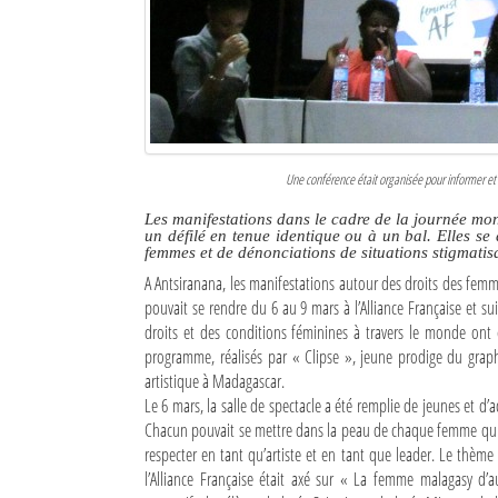
Culture
Economie
Brèves
Le Nord de Madagascar
Une conférence était organisée pour informer et 
Avions
Les manifestations dans le cadre de la journée mo
un défilé en tenue identique ou à un bal. Elles s
femmes et de dénonciations de situations stigmati
Météo
A Antsiranana, les manifestations autour des droits des femm
pouvait se rendre du 6 au 9 mars à l’Alliance Française et s
Marées
droits et des conditions féminines à travers le monde ont 
programme, réalisés par « Clipse », jeune prodige du graph
Le Port
artistique à Madagascar.
La Ville
Le 6 mars, la salle de spectacle a été remplie de jeunes et d
Chacun pouvait se mettre dans la peau de chaque femme qui rel
L'actualité du tourisme
respecter en tant qu’artiste et en tant que leader. Le thème
l’Alliance Française était axé sur « La femme malagasy d
Histoire