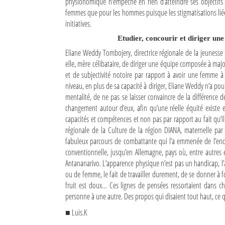
physionomique n’empêche en rien d’atteindre ses objectifs
femmes que pour les hommes puisque les stigmatisations li
Mot de passe
initiatives.
Etudier, concourir et diriger u
Eliane Weddy Tombojery, directrice régionale de la jeunesse e
Se souvenir de moi
elle, mère célibataire, de diriger une équipe composée à maj
Connexion
et de subjectivité notoire par rapport à avoir une femme à l
niveau, en plus de sa capacité à diriger, Eliane Weddy n’a pou
mentalité, de ne pas se laisser convaincre de la différence 
Identifiant oublié ?
changement autour d’eux, afin qu’une réelle équité existe
Mot de passe oublié ?
capacités et compétences et non pas par rapport au fait qu’i
régionale de la Culture de la région DIANA, maternelle par 
fabuleux parcours de combattante qui l’a emmenée de l’endroi
conventionnelle, jusqu’en Allemagne, pays où, entre autres e
Antananarivo. L’apparence physique n’est pas un handicap, l
ou de femme, le fait de travailler durement, de se donner à 
fruit est doux… Ces lignes de pensées ressortaient dans ch
personne à une autre. Des propos qui disaient tout haut, ce
■ Luis.K