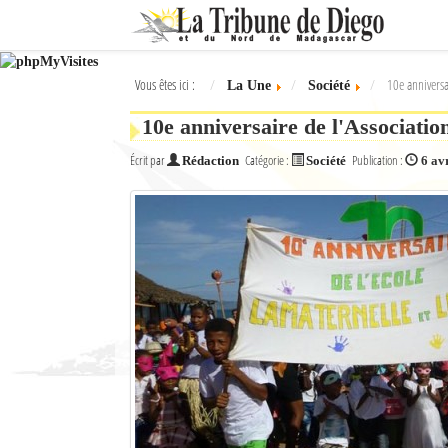
Ok
Vous êtes ici :
10e anniversa
La Une
Société
L'actualité à Diego Suarez
10e anniversaire de l'Associat
La Une
Écrit par
Catégorie :
Publication :
Rédaction
Société
6 av
Actualités
Élections 2018
Société
Editoriaux
Féminin
Sports
Santé