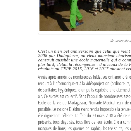
Culture
Economie
Brèves
10e anniversaire d
Le Nord de Madagascar
C'est un bien bel anniversaire que celui que vien
2008 par Dadapierre, un vieux monsieur charismati
Avions
construit aussitôt une école maternelle qui a con
plus tard, c'était la récompense : 8 niveaux de la 
résultats au CEPE 2015, 2016 et 2017 attestent cet
Météo
Année après année, de nombreuses initiatives ont amélioré le
Marées
recours à l'informatique et à la vidéoprojection (ordinateurs
de sanitaires hygiéniques, d'un puits équipé d'une citerne e
Le Port
air, Ce succès est collectif. Sans l'appui de nombreuses as
Ecole de la vie de Madagascar, Nomade Medical etc), de n
La Ville
possible. Le cyclone Eliakim ayant rendu impossible la tenue d
été dignement célébré. La fête du 23 mars 2018 a été celle d
L'actualité du tourisme
présents, tous déguisés, tous fiers de leur école. Elle a co
masques de lions, les queues en raphia, les tee-shirts, les 
Histoire