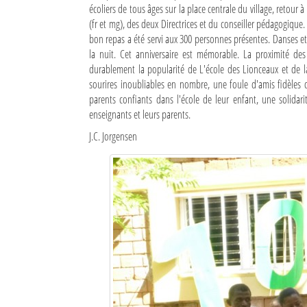
écoliers de tous âges sur la place centrale du village, retour
(fr et mg), des deux Directrices et du conseiller pédagogique
Sites touristiques
bon repas a été servi aux 300 personnes présentes. Danses et 
la nuit. Cet anniversaire est mémorable. La proximité des
Diego Suarez Pratique
durablement la popularité de L'école des Lionceaux et de l
sourires inoubliables en nombre, une foule d'amis fidèles 
Adresses utiles
parents confiants dans l'école de leur enfant, une solidarit
enseignants et leurs parents.
Vie pratique
J.C. Jorgensen
Les Petites Annonces
La Tribune de Diego en PDF
Mon compte
Contacts
Se connecter
Identifiant