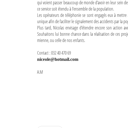
qui voient passer beaucoup de monde d’avoir en leur sein de
ce service soit étendu à l’ensemble de la population.
Mot de passe
Les opérateurs de téléphonie se sont engagés eux à mettre 
unique afin de faciliter le signalement des accidents par la po
Plus tard, Nicolas envisage d’étendre encore son action av
Se souvenir de moi
Souhaitons lui bonne chance dans la réalisation de ces proje
mienne, ou celle de nos enfants.
Connexion
Contact : 032 40 470 69
Identifiant oublié ?
niceole@hotmail.com
Mot de passe oublié ?
A.M