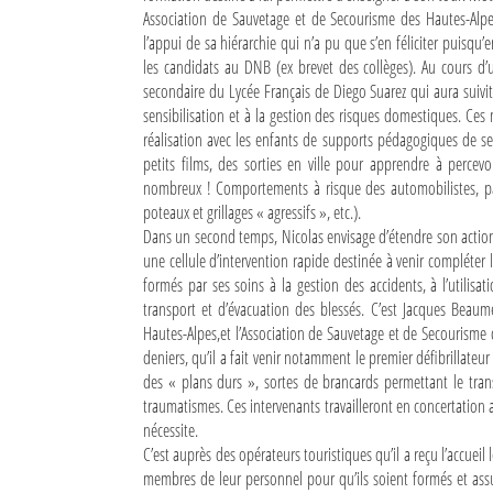
Association de Sauvetage et de Secourisme des Hautes-Alpe
Sites touristiques
l’appui de sa hiérarchie qui n’a pu que s’en féliciter puisq
les candidats au DNB (ex brevet des collèges). Au cours d’u
secondaire du Lycée Français de Diego Suarez qui aura suiv
Diego Suarez Pratique
sensibilisation et à la gestion des risques domestiques. Ces
réalisation avec les enfants de supports pédagogiques de sens
Adresses utiles
petits films, des sorties en ville pour apprendre à percevoi
nombreux ! Comportements à risque des automobilistes, parti
Vie pratique
poteaux et grillages « agressifs », etc.).
Les Petites Annonces
Dans un second temps, Nicolas envisage d’étendre son action de
une cellule d’intervention rapide destinée à venir compléter 
La Tribune de Diego en PDF
formés par ses soins à la gestion des accidents, à l’utilis
transport et d’évacuation des blessés. C’est Jacques Beaum
Mon compte
Hautes-Alpes,et l’Association de Sauvetage et de Secourisme 
deniers, qu’il a fait venir notamment le premier défibrillateur 
Contacts
des « plans durs », sortes de brancards permettant le tra
traumatismes. Ces intervenants travailleront en concertation ave
Se connecter
nécessite.
C’est auprès des opérateurs touristiques qu’il a reçu l’accueil
Identifiant
membres de leur personnel pour qu’ils soient formés et assu