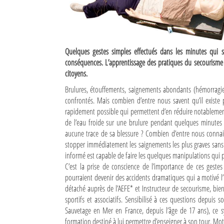
Culture
Economie
Quelques gestes simples effectués dans les minutes qui s
Brèves
conséquences. L’apprentissage des pratiques du secourism
citoyens.
Le Nord de Madagascar
Brulures, étouffements, saignements abondants (hémorragie
Avions
confrontés. Mais combien d’entre nous savent qu’il existe 
rapidement possible qui permettent d’en réduire notableme
Météo
de l’eau froide sur une brulure pendant quelques minutes e
aucune trace de sa blessure ? Combien d’entre nous connai
Marées
stopper immédiatement les saignements les plus graves sans
informé est capable de faire les quelques manipulations qui
Le Port
C’est la prise de conscience de l’importance de ces geste
pourraient devenir des accidents dramatiques qui a motivé l’
La Ville
détaché auprès de l’AEFE* et Instructeur de secourisme, bie
sportifs et associatifs. Sensibilisé à ces questions depuis
L'actualité du tourisme
Sauvetage en Mer en France, depuis l’âge de 17 ans), ce 
formation destiné à lui permettre d’enseigner à son tour. Mot
Histoire