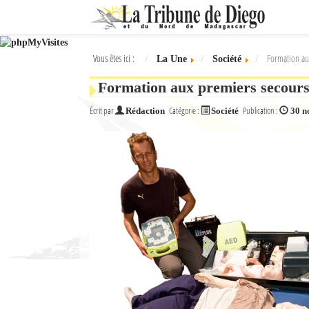
Ok
Vous êtes ici :
Formation aux
La Une
Société
L'actualité à Diego Suarez
Formation aux premiers secours 
La Une
Écrit par
Catégorie :
Publication :
Rédaction
Société
30 n
Actualités
Élections 2018
Société
Editoriaux
Féminin
Sports
Santé