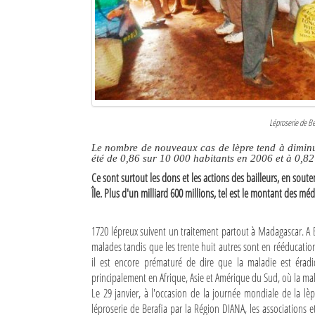
Culture
Economie
Brèves
Le Nord de Madagascar
Léproserie de Ber
Avions
Le nombre de nouveaux cas de lèpre tend à diminu
été de 0,86 sur 10 000 habitants en 2006 et à 0,8
Météo
Ce sont surtout les dons et les actions des bailleurs, en soute
Île. Plus d'un milliard 600 millions, tel est le montant des m
Marées
Le Port
1720 lépreux suivent un traitement partout à Madagascar. A B
malades tandis que les trente huit autres sont en rééducation
La Ville
il est encore prématuré de dire que la maladie est éradi
principalement en Afrique, Asie et Amérique du Sud, où la mal
L'actualité du tourisme
Le 29 janvier, à l'occasion de la journée mondiale de la lèp
léproserie de Berafia par la Région DIANA, les associations
Histoire