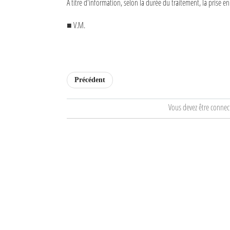
A titre d'information, selon la durée du traitement, la prise e
Mot de passe
■ V.M.
Se souvenir de moi
Connexion
Précédent
Identifiant oublié ?
Vous devez être connec
Mot de passe oublié ?