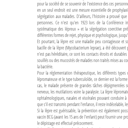
pour la société de se souvenir de l'existence des ces personn
en un seul endroit est une mesure essentielle de prophylaxi
Sites touristiques
ségrégation aux malades. D'ailleurs, l'histoire a prouvé que
personnes. Ce n'est qu'en 1923 lors de la Conférence in
Diego Suarez Pratique
systématique des lépreux » et la ségrégation coercitive pr
différentes formes de rejet, physique et psychologique, jusqu
Adresses utiles
Et pourtant, la lèpre est une maladie peu contagieuse et s
bacille de la lèpre (Mycobacterium leprae), a été découvert
Vie pratique
n'est pas héréditaire, ce sont les contacts étroits et durable
souillés ou des mucosités de malades non traités mises au co
Les Petites Annonces
la bactérie.
Pour la réglementation thérapeutique, les différents type
La Tribune de Diego en PDF
lépromateuse et le type tuberculoïde, ce dernier est la form
Mon compte
cas, le malade présente de grandes tâches dépigmentées su
nerveux, les mutilations voire la paralysie. La lèpre lépromat
Contacts
ophtalmologiques, nasales et viscérales pouvant conduire à l
que s'il est transmis pendant l'enfance, il reste indécelable,
Se connecter
Si la lèpre est guérissable, la prévention est également possi
vaccin BCG (avant les 15 ans de l'enfant) peut fournir une pr
Identifiant
le dépistage est effectué précocement.