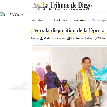
Ok
Vous êtes ici :
Vers la dispa
La Une
Société
L'actualité à Diego Suarez
Vers la disparition de la lèpre 
La Une
Écrit par
Catégorie :
Publication :
Maholy
Société
23 fév
Actualités
Élections 2018
Société
Editoriaux
Féminin
Sports
Santé