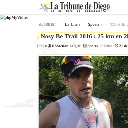
Ok
Vous êtes ici :
Nosy Be Trail
La Une
Sports
L'actualité à Diego Suarez
Nosy Be Trail 2016 : 25 km en 
La Une
Écrit par
Catégorie :
Publication :
Rédaction
Sports
21 d
Actualités
Élections 2018
Société
Editoriaux
Féminin
Sports
Santé