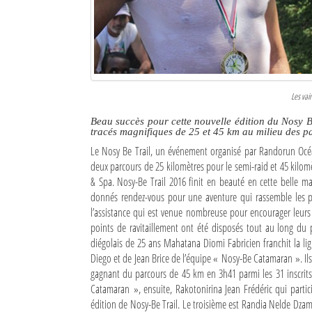
Culture
Economie
Brèves
Les vai
Le Nord de Madagascar
Beau succès pour cette nouvelle édition du Nosy Be
tracés magnifiques de 25 et 45 km au milieu des p
Avions
Le Nosy Be Trail, un événement organisé par Randorun Océan
deux parcours de 25 kilomètres pour le semi-raid et 45 kilomè
Météo
& Spa. Nosy-Be Trail 2016 finit en beauté en cette belle m
Marées
donnés rendez-vous pour une aventure qui rassemble les pa
l’assistance qui est venue nombreuse pour encourager leurs 
Le Port
points de ravitaillement ont été disposés tout au long du
diégolais de 25 ans Mahatana Diomi Fabricien franchit la lig
La Ville
Diego et de Jean Brice de l’équipe « Nosy-Be Catamaran ». Ils 
gagnant du parcours de 45 km en 3h41 parmi les 31 inscrits
L'actualité du tourisme
Catamaran », ensuite, Rakotonirina Jean Frédéric qui parti
édition de Nosy-Be Trail. Le troisième est Randia Nelde Dza
Histoire