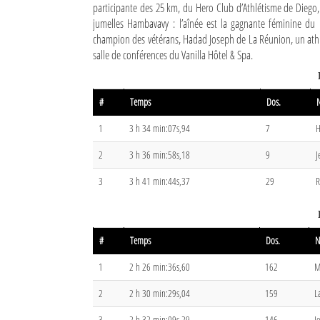
participante des 25 km, du Hero Club d’Athlétisme de Dieg
jumelles Hambavavy : l’aînée est la gagnante féminine du
Sites touristiques
champion des vétérans, Hadad Joseph de La Réunion, un athlè
salle de conférences du Vanilla Hôtel & Spa.
Diego Suarez Pratique
Adresses utiles
#
Temps
Dos.
Vie pratique
1
3 h 34 min:07s,94
7
H
Les Petites Annonces
2
3 h 36 min:58s,18
9
J
3
3 h 41 min:44s,37
29
R
La Tribune de Diego en PDF
Mon compte
Contacts
#
Temps
Dos.
1
2 h 26 min:36s,60
162
M
Se connecter
2
2 h 30 min:29s,04
159
L
Identifiant
3
2 h 32 min:09s,29
146
J