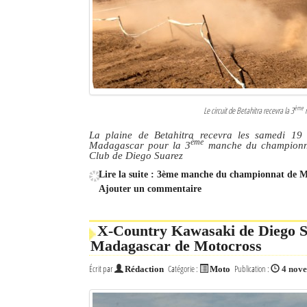
Culture
Economie
Brèves
Le Nord de Madagascar
ème
Le circuit de Betahitra recevra la 3
m
Avions
La plaine de Betahitra recevra les samedi 19 
ème
Madagascar pour la 3
manche du championna
Club de Diego Suarez
Météo
Lire la suite : 3ème manche du championnat de Ma
Ajouter un commentaire
Marées
Le Port
X-Country Kawasaki de Diego S
Madagascar de Motocross
La Ville
Écrit par
Catégorie :
Publication :
Rédaction
Moto
4 nov
L'actualité du tourisme
Histoire