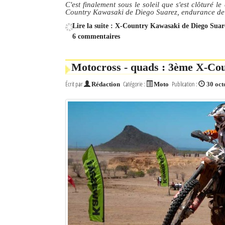
C'est finalement sous le soleil que s'est clôturé
Country Kawasaki de Diego Suarez, endurance de 3h
Mot de passe
Lire la suite : X-Country Kawasaki de Diego Sua
6 commentaires
Se souvenir de moi
Motocross - quads : 3ème X-Co
Connexion
Écrit par
Catégorie :
Publication :
Rédaction
Moto
30 oct
Identifiant oublié ?
Mot de passe oublié ?