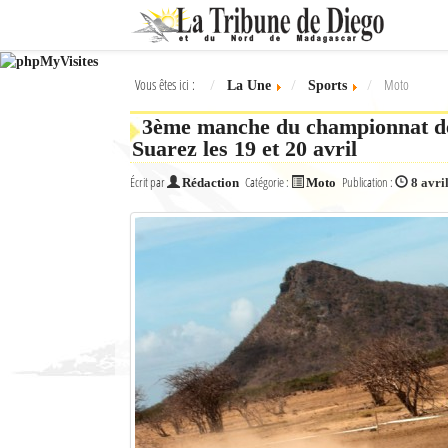
Ok
Vous êtes ici :
Moto
La Une
Sports
L'actualité à Diego Suarez
3ème manche du championnat d
La Une
Suarez les 19 et 20 avril
Actualités
Écrit par
Catégorie :
Publication :
Rédaction
Moto
8 avri
Élections 2018
Société
Editoriaux
Féminin
Sports
Santé