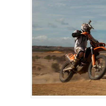
Sites touristiques
Diego Suarez Pratique
Adresses utiles
Vie pratique
Les Petites Annonces
La Tribune de Diego en PDF
Mon compte
Contacts
Se connecter
Identifiant