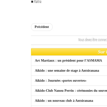
■ Raitra
Sites touristiques
Diego Suarez Pratique
Précédent
Adresses utiles
Vous devez être connec
Vie pratique
Les Petites Annonces
Sur 
La Tribune de Diego en PDF
Art Martiaux : un président pour l’ASMAMA
Mon compte
Aïkido : une semaine de stage à Antsiranana
Contacts
Aïkido : Journées «portes ouvertes»
Aïkido-Club Nanou Perrin : cérémonies du souven
Se connecter
Identifiant
Aïkido : un nouveau club à Antsiranana