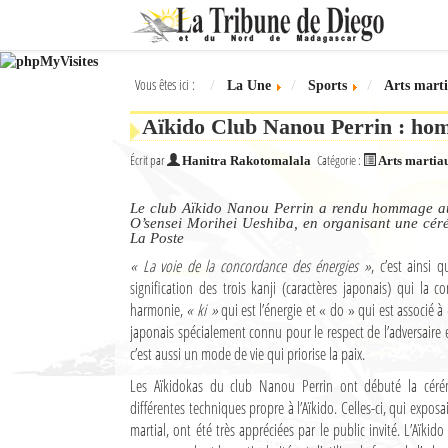
Ok
Vous êtes ici :
La Une
Sports
Arts mart
L'actualité à Diego Suarez
Aïkido Club Nanou Perrin : ho
La Une
Écrit par
Catégorie :
Hanitra Rakotomalala
Arts martia
Actualités
Le club Aïkido Nanou Perrin a rendu hommage au 
Élections 2018
O’sensei Morihei Ueshiba, en organisant une céré
La Poste
Société
« La voie de la concordance des énergies »
, c’est ainsi 
signification des trois kanji (caractères japonais) qui la 
Editoriaux
harmonie,
« ki »
qui est l’énergie et « do » qui est associé à
japonais spécialement connu pour le respect de l’adversaire e
Féminin
c’est aussi un mode de vie qui priorise la paix.
Les Aïkidokas du club Nanou Perrin ont débuté la céré
Sports
différentes techniques propre à l’Aïkido. Celles-ci, qui expos
Santé
martial, ont été très appréciées par le public invité. L’Aïki