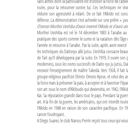
sans armes dont la particularité est d’utiliser la force de l’adve
Culture
nuire, pour la retourner contre lui. Ces techniques ne vise
réduire son agressivité à néant. De ce fait l’Aïkido est co
Economie
défense. La démonstration s’est achevée sur une prière
« pou
O’sensei Morihei Ueshiba d’avoir inventé l’Aïkido et d’avoir ain
Brèves
Morihei Ueshiba est né le 14 décembre 1883 à Tanabe au Japo
pratiquer des sports comme le sumo et la natation dès l’âge de
Le Nord de Madagascar
l’armée et retourne à Tanabe. Par la suite, après avoir exerc
les techniques du Daitoryu aïki jutsu. Ueshiba consacre beau
Avions
de l’art qu’il développera par la suite. En 1919, il ouvre s
modernes), sous les noms successifs de Daito ryu ju jutsu, Dait
Météo
recevoir l’enseignement de maître Takeda. Vers 1924, il fait 
groupe religieux pacifiste Shinto Omoto Kyose, et celui des ar
Marées
la force mais à préserver la paix, à accepter et à favoriser l’é
son art sous le nom d’Aïkibudo qui deviendra, en 1942, l’Aï
Le Port
Kai. Sa réputation grandit dans tout le pays. Pendant la guerre,
art. A la fin de la guerre, les américains, qui ont interdit to
La Ville
l’Aïkido en 1948 en raison de son caractère pacifique. En 
cancer foudroyant.
L'actualité du tourisme
A Diego Suarez, le club Nanou Perrin reçoit tous ceux qui voud
Histoire