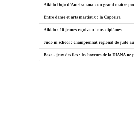
Aïkido Dojo d’Antsiranana : un grand maitre pou
Mot de passe
Entre danse et arts martiaux : la Capoeira
Aïkido : 10 jeunes reçoivent leurs diplômes
Se souvenir de moi
Connexion
Judo in school : championnat régional de judo au
Boxe - jeux des îles : les boxeurs de la DIANA ne 
Identifiant oublié ?
Mot de passe oublié ?