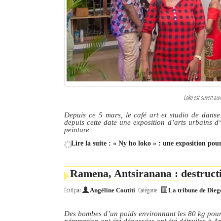
Culture
Economie
Brèves
Le Nord de Madagascar
Avions
Loko est ouvert aux
Depuis ce 5 mars, le café art et studio de danse 
Météo
depuis cette date une exposition d’arts urbains d‘
peinture
Marées
Lire la suite : « Ny ho loko » : une exposition pou
Le Port
Ramena, Antsiranana : destruct
La Ville
Écrit par
Catégorie :
Angéline Coutiti
La tribune de Dieg
L'actualité du tourisme
Des bombes d’un poids environnant les 80 kg pour l
Histoire
péremption ont été dépassées ont été détruites à A