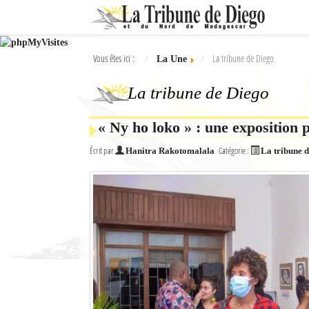
Ok
Vous êtes ici :
La tribune de Diego
La Une
L'actualité à Diego Suarez
La tribune de Diego
La Une
Actualités
« Ny ho loko » : une exposition 
Écrit par
Catégorie :
Hanitra Rakotomalala
La tribune 
Élections 2018
Société
Editoriaux
Féminin
Sports
Santé