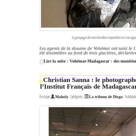
Mot de passe
Se souvenir de moi
Le groupage de marchandises importées est une opportun
Connexion
Les agents de la douane de Vohémar ont saisi le 1
été dissimilées au fond de trois glacières, déclarée
Identifiant oublié ?
Lire la suite : Vohémar-Madagascar : des munitions
Mot de passe oublié ?
Christian Sanna : le photograph
l’Institut Français de Madagasca
Écrit par
Catégorie :
Publicati
Maholy
La tribune de Diego