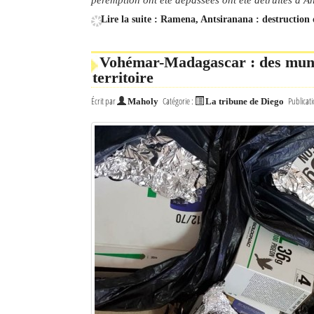
Lire la suite : Ramena, Antsiranana : destruction
Sites touristiques
Diego Suarez Pratique
Vohémar-Madagascar : des muniti
territoire
Adresses utiles
Écrit par
Catégorie :
Publicati
Maholy
La tribune de Diego
Vie pratique
Les Petites Annonces
La Tribune de Diego en PDF
Mon compte
Contacts
Se connecter
Identifiant