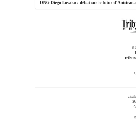
ONG Diego Lovako : débat sur le futur d’Antsiran
et 
T
tribu
5
LaTrib
SA
Ca
R