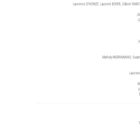
Laurence D'HONDT, Laurent BOYER, Gilbert RAKOT
Di
G
J
Maholy ANDRIANAIVO, Suzanne
Lauren
Re
J
T
T