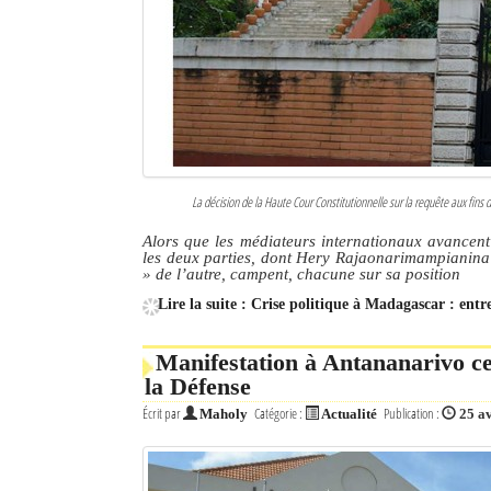
La décision de la Haute Cour Constitutionnelle sur la requête aux fi
Alors que les médiateurs internationaux avancent
les deux parties, dont Hery Rajaonarimampianina
» de l’autre, campent, chacune sur sa position
Lire la suite : Crise politique à Madagascar : ent
Manifestation à Antananarivo ce 
la Défense
Écrit par
Catégorie :
Publication :
Maholy
Actualité
25 a