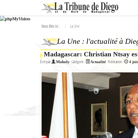
Ok
Vous êtes ici :
La Une
L'actualité à Diego Suarez
La Une : l'actualité à Di
La Une
Madagascar: Christian Ntsay est
Actualités
Écrit par
Catégorie :
Publication :
Maholy
Actualité
4 jui
Élections 2018
Société
Editoriaux
Féminin
Sports
Santé