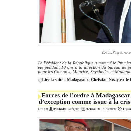
Culture
Economie
Brèves
Le Nord de Madagascar
Christian Ntsay est nommé
Avions
Le Président de la République a nommé le Premier
été pendant 10 ans à la direction du bureau de p
Météo
pour les Comores, Maurice, Seychelles et Madaga
Lire la suite : Madagascar: Christian Ntsay est le
Marées
Le Port
Forces de l’ordre à Madagascar :
d’exception comme issue à la cris
La Ville
Écrit par
Catégorie :
Publication :
Maholy
Actualité
1 jui
L'actualité du tourisme
Histoire