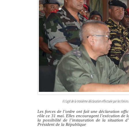
Sites touristiques
Diego Suarez Pratique
Adresses utiles
Vie pratique
Les Petites Annonces
La Tribune de Diego en PDF
Mon compte
Contacts
Il s’agit de la troisième déclaration effectuée par les forces 
Se connecter
Les forces de l’ordre ont fait une déclaration off
rôle ce 31 mai. Elles encouragent l’exécution de la
Identifiant
la possibilité de l’instauration de la situatio
Président de la République