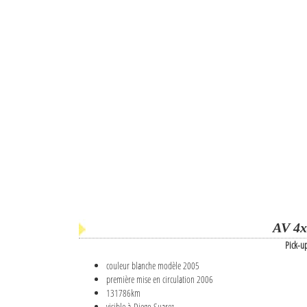
AV 4x
Pick-u
couleur blanche modèle 2005
première mise en circulation 2006
131786km
visible à Diego Suarez