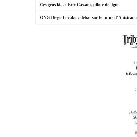
Ces gens là... : Eric Cassam, pilote de ligne
ONG Diego Lovako : débat sur le futur d’Antsiran
et 
T
tribu
5
LaTrib
SA
Ca
R