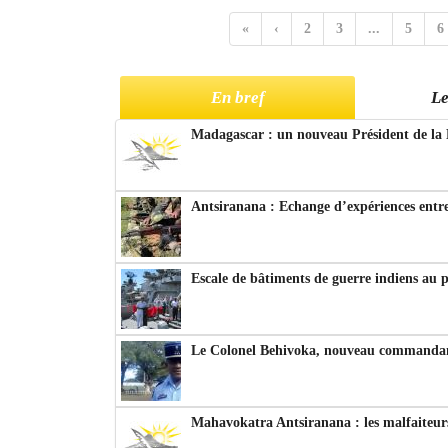
«
‹
2
3
...
5
6
En bref
Le
Madagascar : un nouveau Président de la 
Antsiranana : Echange d’expériences entre
Escale de bâtiments de guerre indiens au 
Le Colonel Behivoka, nouveau commandant
Mahavokatra Antsiranana : les malfaiteurs