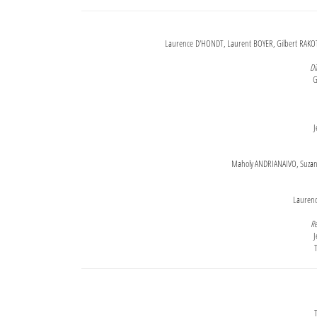
Laurence D'HONDT, Laurent BOYER, Gilbert RAKOT
Di
G
J
Maholy ANDRIANAIVO, Suzanne
Lauren
Re
J
T
T