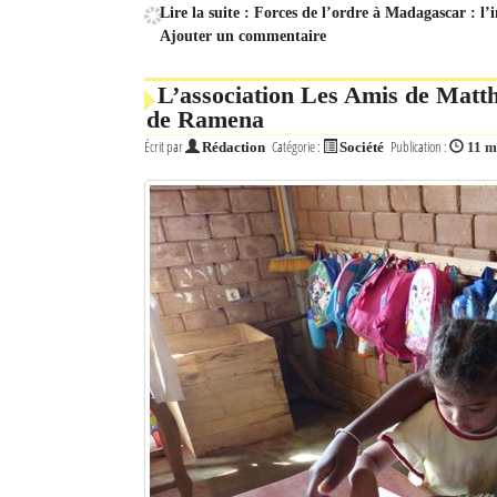
Lire la suite : Forces de l’ordre à Madagascar : l’
Ajouter un commentaire
Mot de passe
L’association Les Amis de Matthi
de Ramena
Se souvenir de moi
Écrit par
Catégorie :
Publication :
Rédaction
Société
11 m
Connexion
Identifiant oublié ?
Mot de passe oublié ?