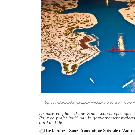
Sites touristiques
Diego Suarez Pratique
Adresses utiles
Vie pratique
Les Petites Annonces
La Tribune de Diego en PDF
Mon compte
Contacts
Ce projet a été annoncé au grand public depuis des années, mais c’est seuleme
La mise en place d’une Zone Economique Spéciale
Se connecter
Pour ce projet initié par le gouvernement malag
nord de l’île
Identifiant
Lire la suite : Zone Economique Spéciale d’Andrak