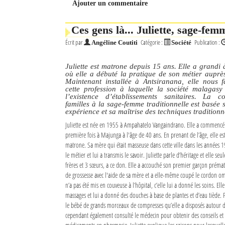
Ajouter un commentaire
Mot de passe
Ces gens là... Juliette, sage-fem
Écrit par
Catégorie :
Publication :
Angéline Coutiti
Société
Se souvenir de moi
Juliette est matrone depuis 15 ans. Elle a grand
Connexion
où elle a débuté la pratique de son métier auprè
Maintenant installée à Antsiranana, elle nous f
cette profession à laquelle la société malagasy
Identifiant oublié ?
l’existence d’établissements sanitaires. La c
familles à la sage-femme traditionnelle est basée 
expérience et sa maîtrise des techniques traditionn
Mot de passe oublié ?
Juliette est née en 1955 à Ampahatelo Vangaindrano. Elle a commencé
première fois à Majunga à l'âge de 40 ans. En prenant de l’âge, elle e
matrone. Sa mère qui était masseuse dans cette ville dans les années 1
le métier et lui a transmis le savoir. Juliette parle d’héritage et elle seu
frères et 3 sœurs, a ce don. Elle a accouché son premier garçon prém
de grossesse avec l'aide de sa mère et a elle-même coupé le cordon om
n’a pas été mis en couveuse à l’hôpital, c’elle lui a donné les soins. Ell
massages et lui a donné des douches à base de plantes et d’eau tiède. P
le bébé de grands morceaux de compresses qu’elle a disposés autour de 
cependant également consulté le médecin pour obtenir des conseils et 