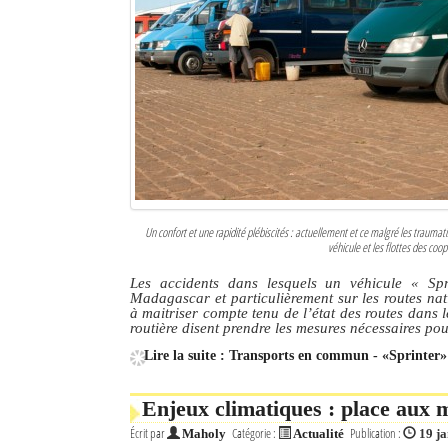
Un confort et une rapidité plébiscités : actuellement et ce malgré les traum
véhicule et les flottes des coo
Les accidents dans lesquels un véhicule
« Spr
Madagascar et particulièrement sur les routes nat
à maitriser compte tenu de l’état des routes dans l
routière disent prendre les mesures nécessaires pour 
Lire la suite : Transports en commun - «Sprinter»
Enjeux climatiques : place aux m
Écrit par
Catégorie :
Publication :
Maholy
Actualité
19 j