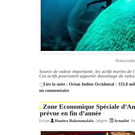
Culture
Economie
Brèves
Le Nord de Madagascar
Avions
Pêcheurs traditi
Source de valeur importante, les actifs marins de 
Météo
Ces actifs pourraient apporter davantage de valeur
Marées
Lire la suite : Océan Indien Occidental : 333,8 mil
un commentaire
Le Port
Zone Economique Spéciale d’And
La Ville
prévue en fin d’année
Écrit par
Catégorie :
Pub
L'actualité du tourisme
Hanitra Rakotomalala
Actualité
Histoire