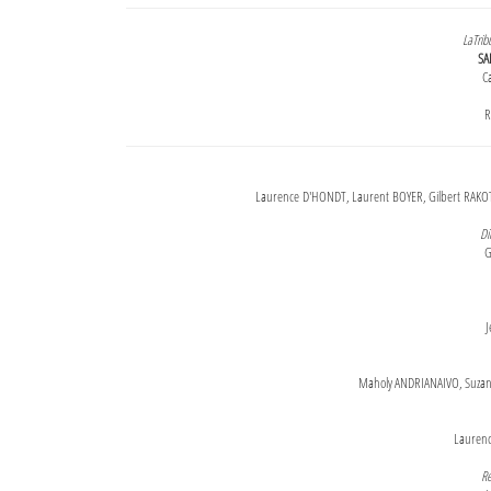
LaTrib
SA
Ca
R
Laurence D'HONDT, Laurent BOYER, Gilbert RAKOT
Di
G
J
Maholy ANDRIANAIVO, Suzanne
Lauren
Re