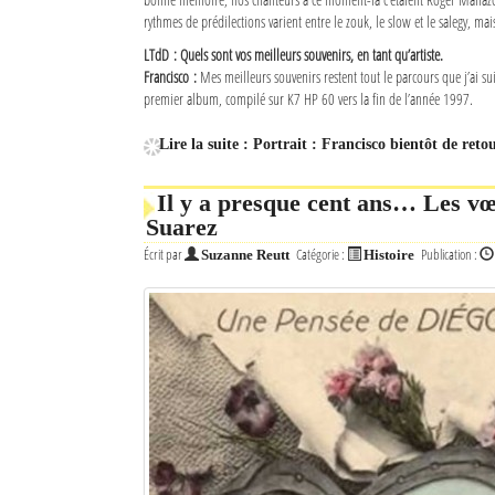
rythmes de prédilections varient entre le zouk, le slow et le salegy, mais
LTdD : Quels sont vos meilleurs souvenirs, en tant qu’artiste.
Francisco :
Mes meilleurs souvenirs restent tout le parcours que j’ai su
premier album, compilé sur K7 HP 60 vers la fin de l’année 1997.
Lire la suite : Portrait : Francisco bientôt de reto
Il y a presque cent ans… Les v
Suarez
Écrit par
Catégorie :
Publication :
Suzanne Reutt
Histoire