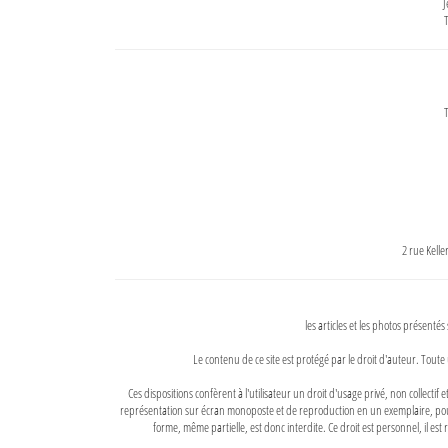
J
T
T
2 rue Kell
les articles et les photos présentés
Le contenu de ce site est protégé par le droit d'auteur. Toute 
Ces dispositions confèrent à l'utilisateur un droit d'usage privé, non collectif
représentation sur écran monoposte et de reproduction en un exemplaire, pour
forme, même partielle, est donc interdite. Ce droit est personnel, il est r