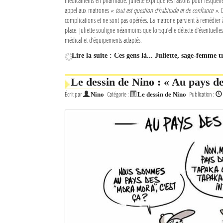
médicaments en pharmacie. Juliette explique les raisons pour lesquelle
appel aux matrones
« tout est question d’habitude et de confiance »
. 
complications et ne sont pas opérées. La matrone parvient à remédier 
place. Juliette souligne néanmoins que lorsqu’elle détecte d’éventuelles
médical et d’équipements adaptés.
Lire la suite : Ces gens là... Juliette, sage-femme t
Le dessin de Nino : « Au pays d
Écrit par
Catégorie :
Publication :
Nino
Le dessin de Nino