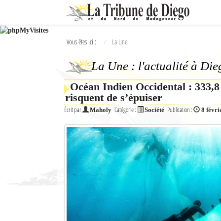
Ok
Vous êtes ici :
La Une
L'actualité à Diego Suarez
La Une : l'actualité à Di
La Une
Océan Indien Occidental : 333,8 
Actualités
risquent de s’épuiser
Élections 2018
Écrit par
Catégorie :
Publication :
Maholy
Société
8 févri
Société
Editoriaux
Féminin
Sports
Santé