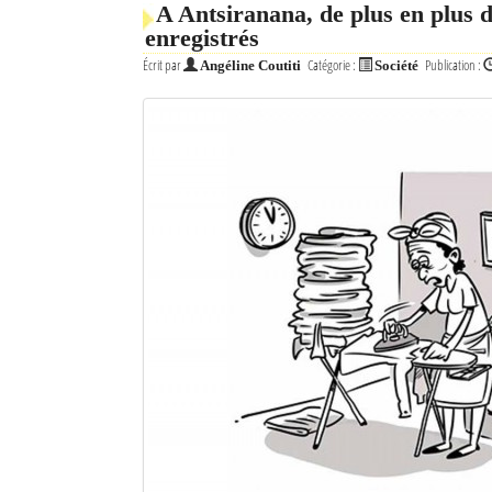
A Antsiranana, de plus en plus d
enregistrés
Mot de passe
Écrit par
Catégorie :
Publication :
Angéline Coutiti
Société
Se souvenir de moi
Connexion
Identifiant oublié ?
Mot de passe oublié ?