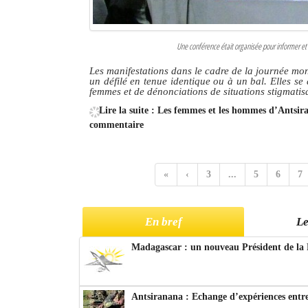
Une conférence était organisée pour informer et 
Les manifestations dans le cadre de la journée mo
un défilé en tenue identique ou à un bal. Elles s
femmes et de dénonciations de situations stigmati
Lire la suite : Les femmes et les hommes d’Antsi
commentaire
«
‹
3
...
5
6
7
En bref
Le
Madagascar : un nouveau Président de la 
Antsiranana : Echange d’expériences entre