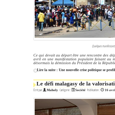
Culture
Economie
Brèves
Le Nord de Madagascar
Quelques manifestants 
Avions
Ce qui devait au départ être une rencontre des dé
avril en une manifestation populaire faisant au 
Météo
désormais la démission du Président de la Républ
Lire la suite : Une nouvelle crise politique se pro
Marées
Le Port
Le défi malagasy de la valorisat
Écrit par
Catégorie :
Publication :
Maholy
Société
16 avr
La Ville
L'actualité du tourisme
Histoire