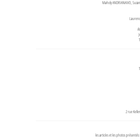
Maholy ANDRIANAIVO, Suzanne
Lauren
Re
J
T
T
2 rue Kell
les articles et les photos présentés