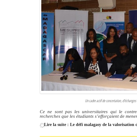
Sites touristiques
Diego Suarez Pratique
Adresses utiles
Vie pratique
Les Petites Annonces
La Tribune de Diego en PDF
Mon compte
Un cadre actif de concertation, d’échanges 
Contacts
Ce ne sont pas les universitaires qui le cont
recherches que les étudiants s’efforçaient de mener
Se connecter
Lire la suite : Le défi malagasy de la valorisation
Identifiant