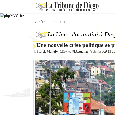
Ok
Vous êtes ici :
La Une
L'actualité à Diego Suarez
La Une : l'actualité à Di
La Une
Une nouvelle crise politique se 
Actualités
Écrit par
Catégorie :
Publication :
Maholy
Actualité
23 a
Élections 2018
Société
Editoriaux
Féminin
Sports
Santé