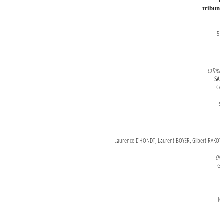
tribu
5
LaTrib
SA
Ca
R
Laurence D'HONDT, Laurent BOYER, Gilbert RAKOT
Di
G
J