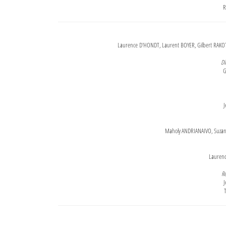
R
Laurence D'HONDT, Laurent BOYER, Gilbert RAKOT
Di
G
J
Maholy ANDRIANAIVO, Suzanne
Lauren
Re
J
T