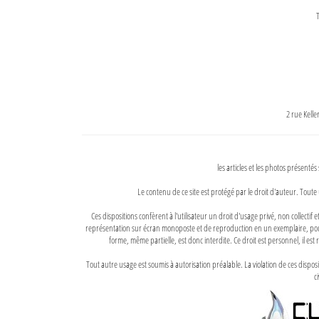
T
2 rue Kell
les articles et les photos présentés
Le contenu de ce site est protégé par le droit d'auteur. Toute 
Ces dispositions confèrent à l'utilisateur un droit d'usage privé, non collectif
représentation sur écran monoposte et de reproduction en un exemplaire, pour
forme, même partielle, est donc interdite. Ce droit est personnel, il est r
Tout autre usage est soumis à autorisation préalable. La violation de ces disp
ci