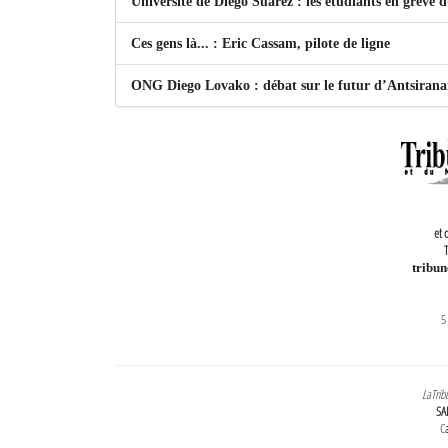
Université de Diego Suarez : les étudiants en grève 
Ces gens là... : Eric Cassam, pilote de ligne
ONG Diego Lovako : débat sur le futur d’Antsiran
et 
T
tribu
5
LaTrib
SA
Ca