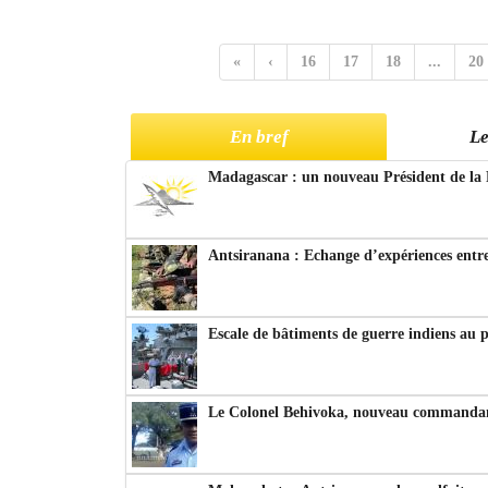
«
‹
16
17
18
...
20
En bref
Le
Madagascar : un nouveau Président de la 
Antsiranana : Echange d’expériences entre
Escale de bâtiments de guerre indiens au 
Le Colonel Behivoka, nouveau commandant