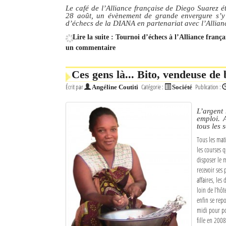
Le café de l’Alliance française de Diego Suarez ét
28 août, un évènement de grande envergure s’y d
d’échecs de la DIANA en partenariat avec l’Allianc
Lire la suite : Tournoi d’échecs à l’Alliance frança
un commentaire
Ces gens là... Bito, vendeuse de
Écrit par
Catégorie :
Publication :
Angéline Coutiti
Société
L’argent 
emploi. 
tous les s
Tous les mat
les courses q
disposer le m
recevoir ses 
affaires, les
loin de l’hôt
enfin se repo
midi pour po
fille en 2008