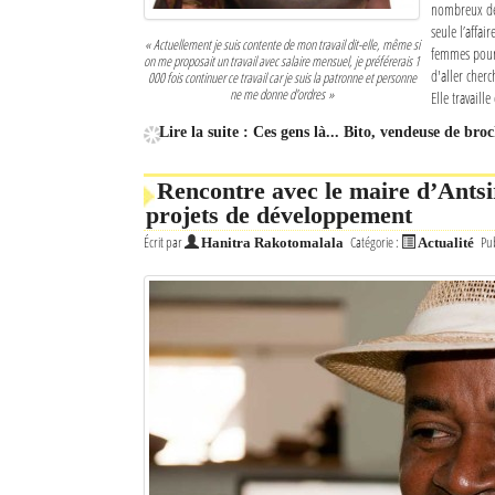
nombreux de 
seule l’affai
« Actuellement je suis contente de mon travail dit-elle, même si
femmes pour l
on me proposait un travail avec salaire mensuel, je préférerais 1
d'aller cherc
000 fois continuer ce travail car je suis la patronne et personne
ne me donne d'ordres »
Elle travaill
Lire la suite : Ces gens là... Bito, vendeuse de broc
Rencontre avec le maire d’Antsi
projets de développement
Écrit par
Catégorie :
Pub
Hanitra Rakotomalala
Actualité