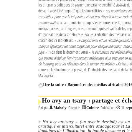
les dirigeants politiques de gagner une certaine crédibilité vis-à-vis du
Culture
débat, il a déjà été rapporté que les journalistes
« ont le sentiment ame
consultés
« pour que la loi passe »
et ont peu d’espoir dans ce code d
Economie
communication »
.La commission composée de douze experts, journalis
médias, juristes, sociologues, acteurs économiques et syndicalistes, rep
Brèves
d’organisations de la société civile, évalue la situation des médias et a
chacun des 39 indicateurs.
« Le rapport final est un résumé qualitatif d
Le Nord de Madagascar
indique également les notes moyennes pour chaque indicateur, secteur 
pays »
lit-on dans le document. Ainsi
« le baromètre des médias africa
qui permet d’évaluer l’environnement médiatique d’un pays tout en se
Avions
de lobbying pour les réformes dans le secteur des médias »
.Ce baromè
concerne la situation de la presse, de l’industrie des médias et de la li
Météo
Madagascar.
Marées
Lire la suite : Baromètre des médias africains 201
Le Port
Ho avy an-tsary : partage et éc
La Ville
Écrit par
Catégorie :
Publication :
Maholy
Culture
11 se
L'actualité du tourisme
« Ho avy an-tsary »
(un avenir dessiné) est un 
artistique et interculturel entre Madagascar et La
Histoire
domaines de l’illustration, la bande dessinée et le