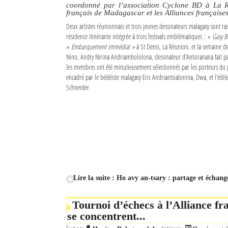
coordonné par l’association Cyclone BD à La Réu
français de Madagascar et les Alliances français
Sites touristiques
Deux artistes réunionnais et trois jeunes dessinateurs malagasy sont r
résidence itinérante intégrée à trois festivals emblématiques :
« Gasy B
Diego Suarez Pratique
« Embarquement immédiat »
à St Denis, La Réunion, et la semaine d
Nino, Andry Nirina Andriambololona, dessinateur d’Antsiranana fait p
Adresses utiles
les membres ont été minutieusement sélectionnés par les porteurs du p
encadré par le bédéiste malagasy Eric Andriantsialonina, Dwa, et l’édi
Schneider.
Vie pratique
Les Petites Annonces
La Tribune de Diego en PDF
Mon compte
Contacts
Lire la suite : Ho avy an-tsary : partage et échan
Se connecter
Tournoi d’échecs à l’Alliance fra
Identifiant
se concentrent...