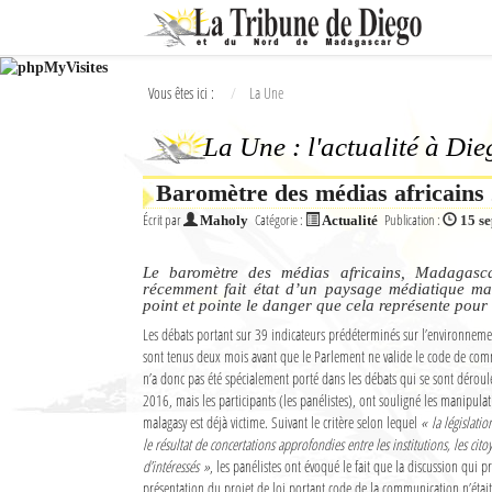
Ok
Vous êtes ici :
La Une
L'actualité à Diego Suarez
La Une : l'actualité à Di
La Une
Baromètre des médias africains
Actualités
Écrit par
Catégorie :
Publication :
Maholy
Actualité
15 s
Élections 2018
Le baromètre des médias africains, Madagasca
Société
récemment fait état d’un paysage médiatique m
point et pointe le danger que cela représente pour
Editoriaux
Les débats portant sur 39 indicateurs prédéterminés sur l’environnem
sont tenus deux mois avant que le Parlement ne valide le code de com
n’a donc pas été spécialement porté dans les débats qui se sont déroul
Féminin
2016, mais les participants (les panélistes), ont souligné les manipula
malagasy est déjà victime. Suivant le critère selon lequel
« la législatio
Sports
le résultat de concertations approfondies entre les institutions, les cito
d’intéressés »
, les panélistes ont évoqué le fait que la discussion qui pr
Santé
présentation du projet de loi portant code de la communication n’éta