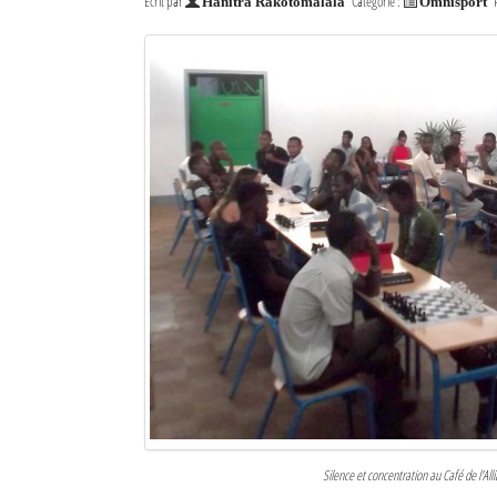
Écrit par
Catégorie :
Hanitra Rakotomalala
Omnisport
Mot de passe
Se souvenir de moi
Connexion
Identifiant oublié ?
Mot de passe oublié ?
Silence et concentration au Café de l'Al