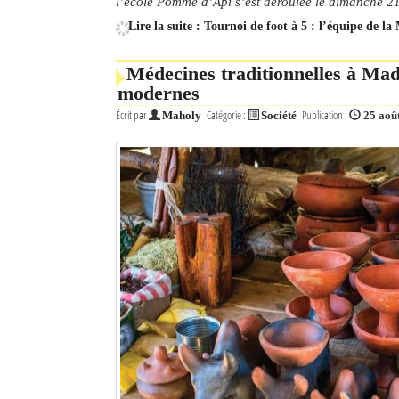
l’école Pomme d’Api s’est déroulée le dimanche 21 
Lire la suite : Tournoi de foot à 5 : l’équipe de 
Médecines traditionnelles à Mada
modernes
Écrit par
Catégorie :
Publication :
Maholy
Société
25 aoû