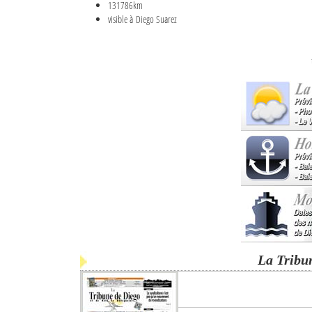
131786km
visible à Diego Suarez
La Tribu