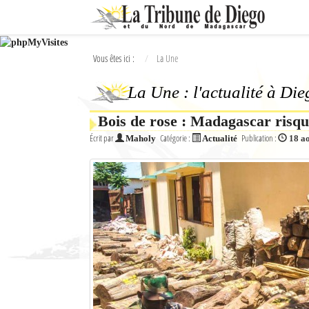
Ok
Vous êtes ici :
La Une
L'actualité à Diego Suarez
La Une : l'actualité à Di
La Une
Bois de rose : Madagascar risque
Actualités
Écrit par
Catégorie :
Publication :
Maholy
Actualité
18 a
Élections 2018
Société
Editoriaux
Féminin
Sports
Santé