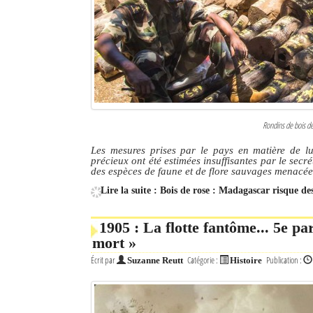
Culture
Economie
Brèves
Le Nord de Madagascar
Rondins de bois de
Avions
Les mesures prises par le pays en matière de lutt
précieux ont été estimées insuffisantes par le sec
Météo
des espèces de faune et de flore sauvages menacée
Lire la suite : Bois de rose : Madagascar risque de
Marées
Le Port
1905 : La flotte fantôme... 5e pa
mort »
La Ville
Écrit par
Catégorie :
Publication :
Suzanne Reutt
Histoire
L'actualité du tourisme
Histoire