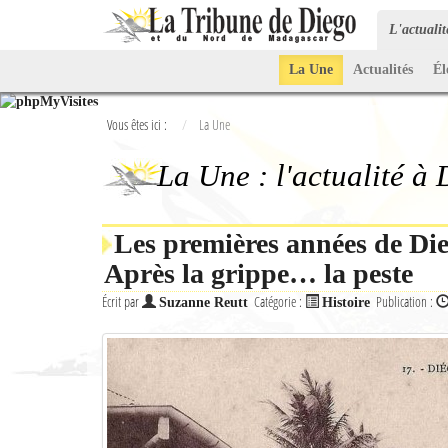
L'actuali
La Une
Actualités
Él
Vous êtes ici :
La Une
La Une : l'actualité à
Les premières années de Die
Après la grippe… la peste
Écrit par
Catégorie :
Publication :
Suzanne Reutt
Histoire