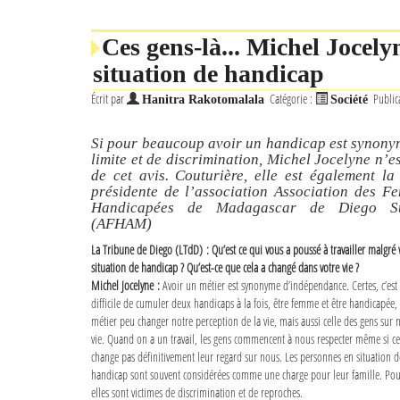
Ces gens-là... Michel Jocely
situation de handicap
Écrit par
Catégorie :
Public
Hanitra Rakotomalala
Société
Si pour beaucoup avoir un handicap est synony
limite et de discrimination, Michel Jocelyne n’e
de cet avis. Couturière, elle est également la 
présidente de l’association Association des F
Handicapées de Madagascar de Diego Su
(AFHAM)
La Tribune de Diego (LTdD) : Qu’est ce qui vous a poussé à travailler malgré 
situation de handicap ? Qu’est-ce que cela a changé dans votre vie ?
Michel Jocelyne :
Avoir un métier est synonyme d’indépendance. Certes, c’est 
difficile de cumuler deux handicaps à la fois, être femme et être handicapée
métier peu changer notre perception de la vie, mais aussi celle des gens sur 
vie. Quand on a un travail, les gens commencent à nous respecter même si ce
change pas définitivement leur regard sur nous. Les personnes en situation d
handicap sont souvent considérées comme une charge pour leur famille. Pour
elles sont victimes de discrimination et de reproches.