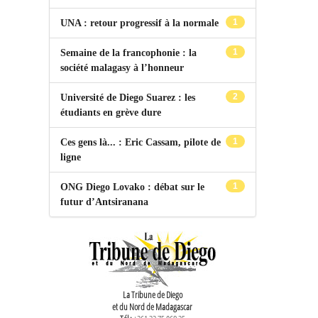
1
UNA : retour progressif à la normale
1
Semaine de la francophonie : la
société malagasy à l’honneur
2
Université de Diego Suarez : les
étudiants en grève dure
1
Ces gens là... : Eric Cassam, pilote de
ligne
1
ONG Diego Lovako : débat sur le
futur d’Antsiranana
La Tribune de Diego
et du Nord de Madagascar