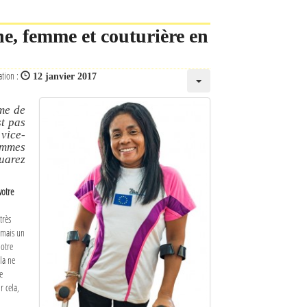
ne, femme et couturière en
ation :
12 janvier 2017
me de
st pas
vice-
emmes
arez
votre
très
, mais un
notre
la ne
e
 cela,