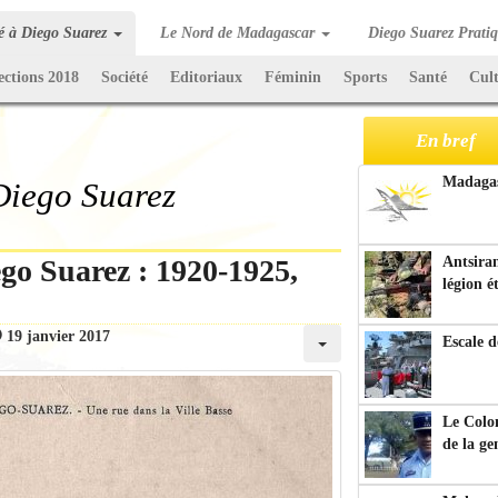
té à Diego Suarez
Le Nord de Madagascar
Diego Suarez Prati
ections 2018
Société
Editoriaux
Féminin
Sports
Santé
Cul
En bref
Madagasc
 Diego Suarez
go Suarez : 1920-1925,
Antsiran
légion é
19 janvier 2017
Escale d
Le Colo
de la g