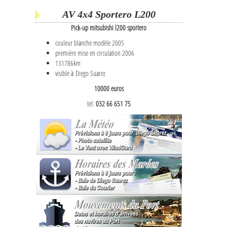
AV 4x4 Sportero L200
Pick-up mitsubishi l200 sportero
couleur blanche modèle 2005
première mise en circulation 2006
131786km
visible à Diego Suarez
10000 euros
tel:
032 66 651 75