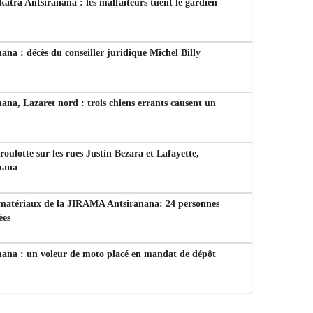
tra Antsiranana : les malfaiteurs tuent le gardien
ana : décès du conseiller juridique Michel Billy
ana, Lazaret nord : trois chiens errants causent un
 roulotte sur les rues Justin Bezara et Lafayette,
nana
 matériaux de la JIRAMA Antsiranana: 24 personnes
ées
nana : un voleur de moto placé en mandat de dépôt