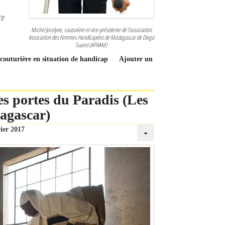
re
Michel Jocelyne, couturière et vice-présidente de l’association
Association des Femmes Handicapées de Madagascar de Diego
Suarez (AFHAM)
t couturière en situation de handicap
Ajouter un
es portes du Paradis (Les
dagascar)
ier 2017