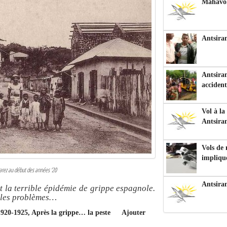
Mahavoka
Antsiran
Antsiran
accident
Vol à la
Antsira
Vols de
impliqu
uarez au début des années '20
Antsira
t la terrible épidémie de grippe espagnole.
t les problèmes…
 1920-1925, Après la grippe… la peste
Ajouter