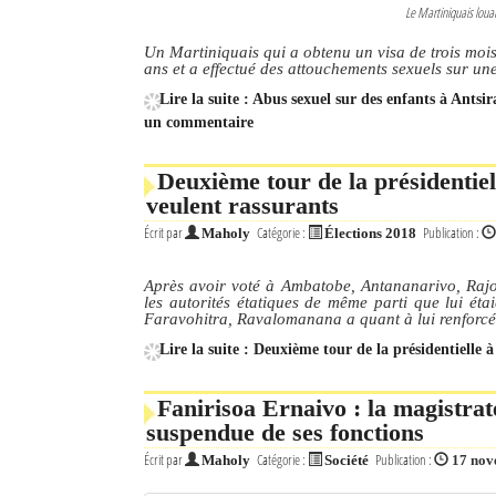
Le Martiniquais loua
Un Martiniquais qui a obtenu un visa de trois moi
ans et a effectué des attouchements sexuels sur une
Lire la suite : Abus sexuel sur des enfants à Antsi
un commentaire
Deuxième tour de la présidentiel
veulent rassurants
Écrit par
Catégorie :
Publication :
Maholy
Élections 2018
Après avoir voté à Ambatobe, Antananarivo, Rajoe
les autorités étatiques de même parti que lui éta
Faravohitra, Ravalomanana a quant à lui renforcé l
Lire la suite : Deuxième tour de la présidentielle 
Fanirisoa Ernaivo : la magistrate
suspendue de ses fonctions
Écrit par
Catégorie :
Publication :
Maholy
Société
17 nov