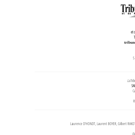
et 
T
tribu
5
LaTrib
SA
Ca
R
Laurence D'HONDT, Laurent BOYER, Gilbert RAKOT
Di