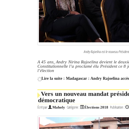
Culture
Economie
Brèves
Le Nord de Madagascar
Andry Rajoelina est le nouveau Présiden
Avions
A 45 ans, Andry Nirina Rajoelina devient le deu
Constitutionnelle l’a proclamé élu Président ce 8
Météo
l’élection
Lire la suite : Madagascar : Andry Rajoelina accè
Marées
Le Port
Vers un nouveau mandat préside
démocratique
La Ville
Écrit par
Catégorie :
Publication :
Maholy
Élections 2018
L'actualité du tourisme
Histoire