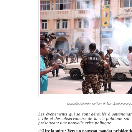
Sites touristiques
Diego Suarez Pratique
Adresses utiles
Vie pratique
Les Petites Annonces
La Tribune de Diego en PDF
Mon compte
Contacts
La manifestation des partisans de Marc Ravalomanana à A
Se connecter
Les événements qui se sont déroulés à Antananariv
civile et des observateurs de la vie politique sur 
Identifiant
présageant une nouvelle crise politique
Lire la suite : Vers un nouveau mandat président