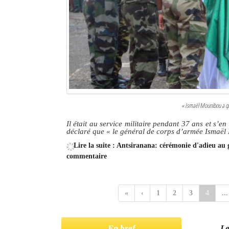
« Ismaël Mounibou a qui
Il était au service militaire pendant 37 ans et s’e
déclaré que «
le général de corps d’armée Ismaël 
Lire la suite : Antsiranana: cérémonie d'adieu a
commentaire
«
‹
1
2
3
4
...
En bref
Le