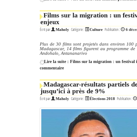
Mot de passe
Films sur la migration : un fest
enjeux
Écrit par
Catégorie :
Publication :
Maholy
Culture
6 déc
Se souvenir de moi
Connexion
Plus de 30 films sont projetés dans environ 100 p
Madagascar, 14 films figurent au programme de 
Andohalo, Antananarivo
Identifiant oublié ?
Lire la suite : Films sur la migration : un festiva
commentaire
Mot de passe oublié ?
Madagascar-résultats partiels de 
jusqu’ici à près de 9%
Écrit par
Catégorie :
Publication :
Maholy
Élections 2018