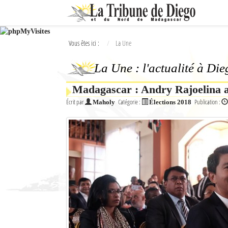
Ok
Vous êtes ici :
La Une
L'actualité à Diego Suarez
La Une : l'actualité à Di
La Une
Madagascar : Andry Rajoelina a
Actualités
Écrit par
Catégorie :
Publication :
Maholy
Élections 2018
Élections 2018
Société
Editoriaux
Féminin
Sports
Santé