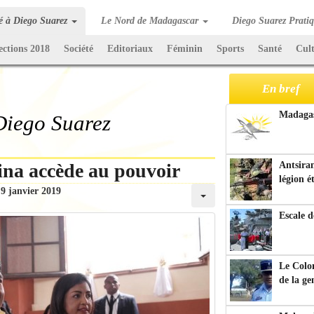
té à Diego Suarez
Le Nord de Madagascar
Diego Suarez Prati
ections 2018
Société
Editoriaux
Féminin
Sports
Santé
Cul
En bref
Madagasc
 Diego Suarez
ina accède au pouvoir
Antsiran
légion é
9 janvier 2019
Escale d
Le Colo
de la g