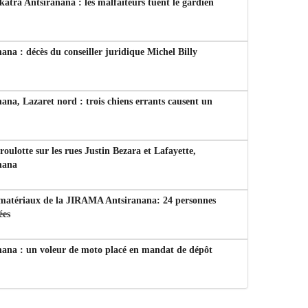
tra Antsiranana : les malfaiteurs tuent le gardien
ana : décès du conseiller juridique Michel Billy
ana, Lazaret nord : trois chiens errants causent un
 roulotte sur les rues Justin Bezara et Lafayette,
nana
 matériaux de la JIRAMA Antsiranana: 24 personnes
ées
nana : un voleur de moto placé en mandat de dépôt