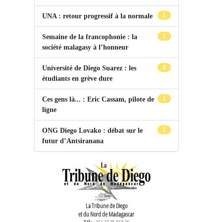
1
UNA : retour progressif à la normale
1
Semaine de la francophonie : la
société malagasy à l’honneur
2
Université de Diego Suarez : les
étudiants en grève dure
1
Ces gens là... : Eric Cassam, pilote de
ligne
1
ONG Diego Lovako : débat sur le
futur d’Antsiranana
La Tribune de Diego
et du Nord de Madagascar