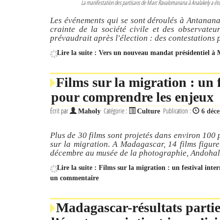
La manifestation des partisans de Marc Ravalomanana à Analakely a été r
Les événements qui se sont déroulés à Antananar
crainte de la société civile et des observateur
prévaudrait après l'élection : des contestations
Lire la suite : Vers un nouveau mandat présidentiel 
Films sur la migration : un 
pour comprendre les enjeux
Écrit par
Catégorie :
Publication :
Maholy
Culture
6 déc
Plus de 30 films sont projetés dans environ 100 p
sur la migration. A Madagascar, 14 films figur
décembre au musée de la photographie, Andohal
Lire la suite : Films sur la migration : un festival in
un commentaire
Madagascar-résultats partiel