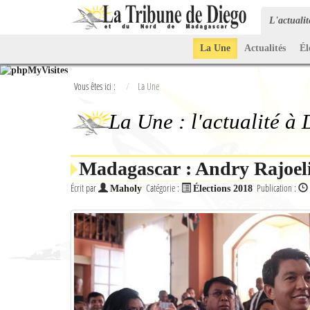
L'actuali
La Une
Actualités
Él
Vous êtes ici :
La Une
La Une : l'actualité à
Madagascar : Andry Rajoel
Écrit par
Catégorie :
Publication :
Maholy
Élections 2018