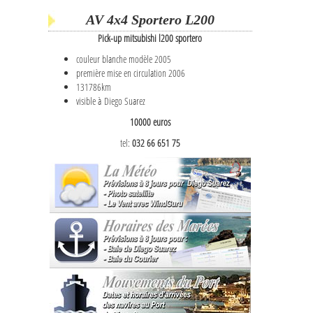
AV 4x4 Sportero L200
Pick-up mitsubishi l200 sportero
couleur blanche modèle 2005
première mise en circulation 2006
131786km
visible à Diego Suarez
10000 euros
tel:
032 66 651 75