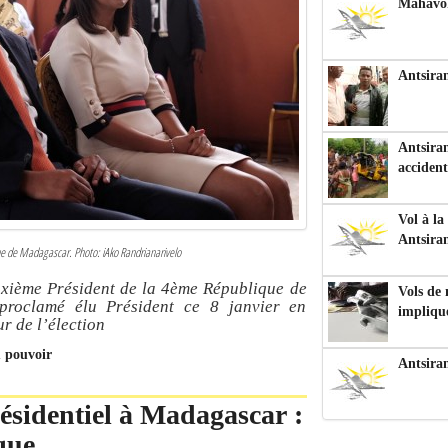
Mahavoka
Antsiran
Antsiran
accident
Vol à la
Antsira
que de Madagascar. Photo: iAko Randrianarivelo
uxième Président de la 4ème République de
Vols de
 proclamé élu Président ce 8 janvier en
impliqu
r de l’élection
u pouvoir
Antsira
sidentiel à Madagascar :
que