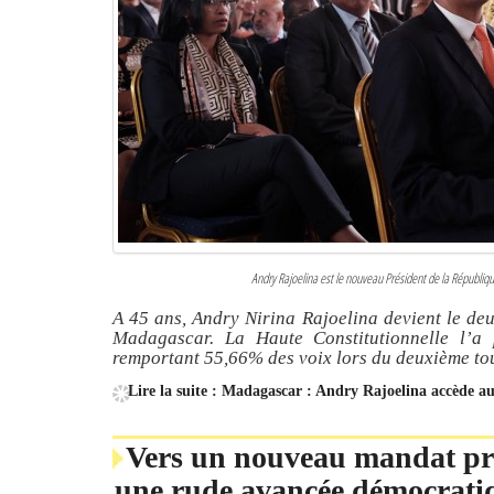
Andry Rajoelina est le nouveau Président de la Républi
A 45 ans, Andry Nirina Rajoelina devient le de
Madagascar. La Haute Constitutionnelle l’a
remportant 55,66% des voix lors du deuxième tou
Lire la suite : Madagascar : Andry Rajoelina accède a
Vers un nouveau mandat pré
une rude avancée démocrati