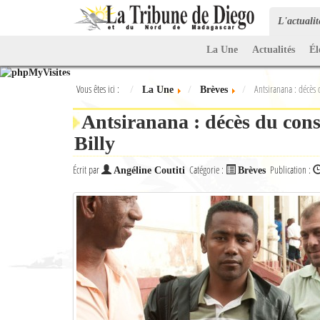
L'actuali
La Une
Actualités
Él
Vous êtes ici :
Antsiranana : décès 
La Une
Brèves
Antsiranana : décès du cons
Billy
Écrit par
Catégorie :
Publication :
Angéline Coutiti
Brèves