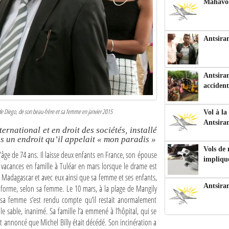
Mahavoka
Antsiran
Antsiran
accident
de Diego, de son beau-frère et sa femme en janvier 2015
Vol à la
Antsira
ternational et en droit des sociétés, installé
ns un endroit qu’il appelait « mon paradis »
Vols de
l'âge de 74 ans. Il laisse deux enfants en France, son épouse
impliqu
n vacances en famille à Tuléar en mars lorsque le drame est
 à Madagascar et avec eux ainsi que sa femme et ses enfants,
Antsira
eine forme, selon sa femme. Le 10 mars, à la plage de Mangily
ue sa femme s’est rendu compte qu’il restait anormalement
 le sable, inanimé. Sa famille l’a emmené à l’hôpital, qui se
nt annoncé que Michel Billy était décédé. Son incinération a