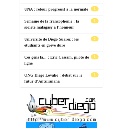
1
UNA : retour progressif à la normale
1
Semaine de la francophonie : la
société malagasy à l’honneur
2
Université de Diego Suarez : les
étudiants en grève dure
1
Ces gens là... : Eric Cassam, pilote de
ligne
1
ONG Diego Lovako : débat sur le
futur d’Antsiranana