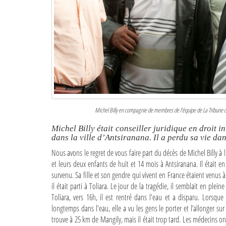
Michel Billy en compagnie de membres de l'équipe de La Tribune 
Michel Billy était conseiller juridique en droit in
dans la ville d’Antsiranana. Il a perdu sa vie da
Nous avons le regret de vous faire part du décès de Michel Billy à 
et leurs deux enfants de huit et 14 mois à Antsiranana. Il était e
survenu. Sa fille et son gendre qui vivent en France étaient venus
il était parti à Toliara. Le jour de la tragédie, il semblait en pl
Toliara, vers 16h, il est rentré dans l'eau et a disparu. Lorsq
longtemps dans l'eau, elle a vu les gens le porter et l’allonger sur
trouve à 25 km de Mangily, mais il était trop tard. Les médecins o