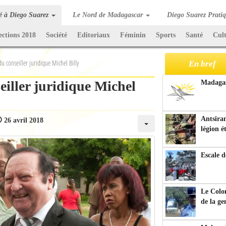
té à Diego Suarez
Le Nord de Madagascar
Diego Suarez Prati
ections 2018
Société
Editoriaux
Féminin
Sports
Santé
Cul
du conseiller juridique Michel Billy
En bref
eiller juridique Michel
Madagasc
Antsiran
26 avril 2018
légion é
Escale d
Le Colo
de la g