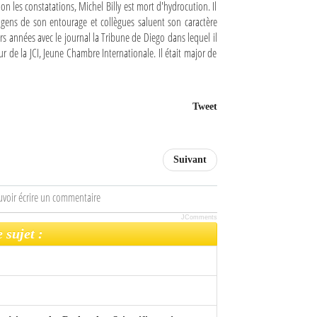
n les constatations, Michel Billy est mort d'hydrocution. Il
 gens de son entourage et collègues saluent son caractère
eurs années avec le journal la Tribune de Diego dans lequel il
r de la JCI, Jeune Chambre Internationale. Il était major de
Tweet
Suivant
uvoir écrire un commentaire
JComments
 sujet :