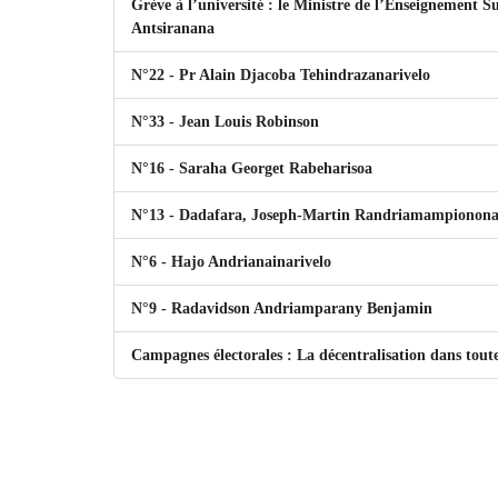
Grève à l’université : le Ministre de l’Enseignement S
Antsiranana
N°22 - Pr Alain Djacoba Tehindrazanarivelo
N°33 - Jean Louis Robinson
N°16 - Saraha Georget Rabeharisoa
N°13 - Dadafara, Joseph-Martin Randriamampionon
N°6 - Hajo Andrianainarivelo
N°9 - Radavidson Andriamparany Benjamin
Campagnes électorales : La décentralisation dans toute