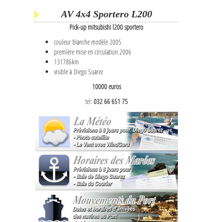
AV 4x4 Sportero L200
Pick-up mitsubishi l200 sportero
couleur blanche modèle 2005
première mise en circulation 2006
131786km
visible à Diego Suarez
10000 euros
tel:
032 66 651 75