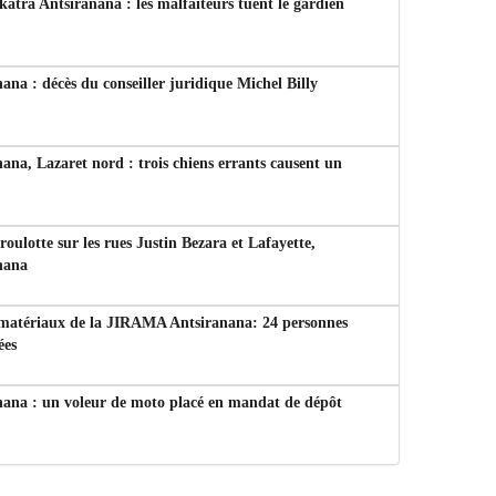
tra Antsiranana : les malfaiteurs tuent le gardien
ana : décès du conseiller juridique Michel Billy
ana, Lazaret nord : trois chiens errants causent un
 roulotte sur les rues Justin Bezara et Lafayette,
nana
 matériaux de la JIRAMA Antsiranana: 24 personnes
ées
nana : un voleur de moto placé en mandat de dépôt