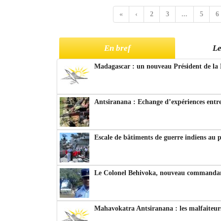
«
‹
2
3
...
5
6
En bref
Le
Madagascar : un nouveau Président de la 
Antsiranana : Echange d’expériences entre
Escale de bâtiments de guerre indiens au 
Le Colonel Behivoka, nouveau commandant
Mahavokatra Antsiranana : les malfaiteurs