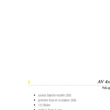
AV 4x
Pick-u
couleur blanche modèle 2005
première mise en circulation 2006
131786km
visible à Diego Suarez