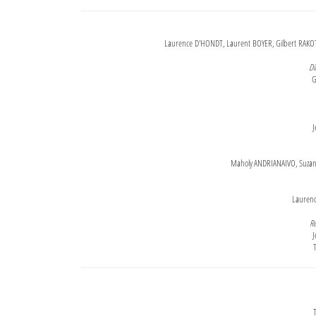
Laurence D'HONDT, Laurent BOYER, Gilbert RAKOT
Di
G
J
Maholy ANDRIANAIVO, Suzanne
Lauren
Re
J
T
T