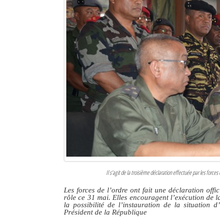
Sites touristiques
Diego Suarez Pratique
Adresses utiles
Vie pratique
Les Petites Annonces
La Tribune de Diego en PDF
Mon compte
Contacts
Il s’agit de la troisième déclaration effectuée par les forces 
Se connecter
Les forces de l’ordre ont fait une déclaration off
rôle ce 31 mai. Elles encouragent l’exécution de la
Identifiant
la possibilité de l’instauration de la situatio
Président de la République