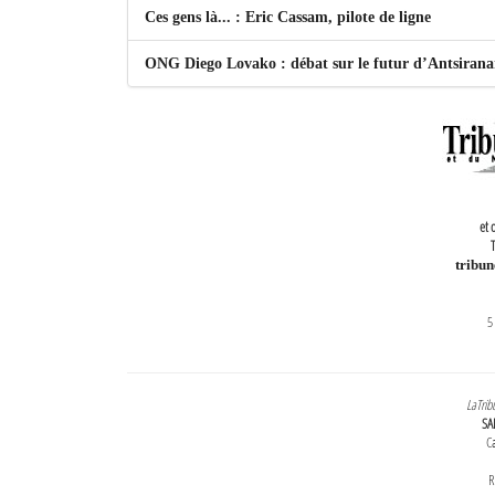
Ces gens là... : Eric Cassam, pilote de ligne
ONG Diego Lovako : débat sur le futur d’Antsiran
et 
T
tribu
5
LaTrib
SA
Ca
R