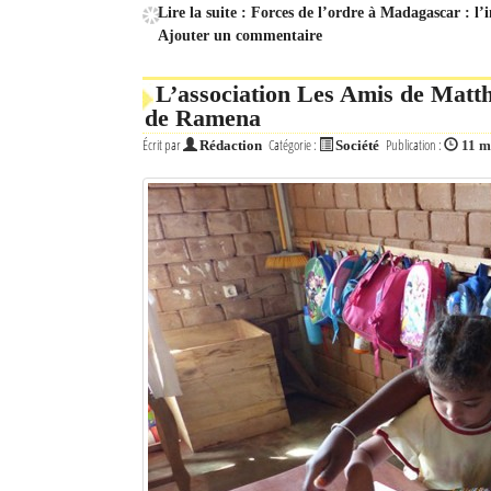
Lire la suite : Forces de l’ordre à Madagascar : l’
Ajouter un commentaire
Mot de passe
L’association Les Amis de Matthi
de Ramena
Se souvenir de moi
Écrit par
Catégorie :
Publication :
Rédaction
Société
11 m
Connexion
Identifiant oublié ?
Mot de passe oublié ?