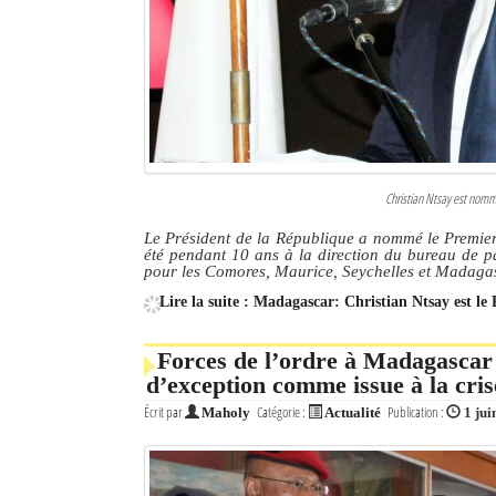
Culture
Economie
Brèves
Le Nord de Madagascar
Christian Ntsay est nommé
Avions
Le Président de la République a nommé le Premier
été pendant 10 ans à la direction du bureau de p
Météo
pour les Comores, Maurice, Seychelles et Madaga
Lire la suite : Madagascar: Christian Ntsay est le
Marées
Le Port
Forces de l’ordre à Madagascar :
d’exception comme issue à la cris
La Ville
Écrit par
Catégorie :
Publication :
Maholy
Actualité
1 jui
L'actualité du tourisme
Histoire