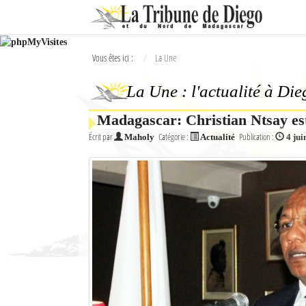
Ok
Vous êtes ici :
La Une
L'actualité à Diego Suarez
La Une : l'actualité à Di
La Une
Madagascar: Christian Ntsay est
Actualités
Écrit par
Catégorie :
Publication :
Maholy
Actualité
4 jui
Élections 2018
Société
Editoriaux
Féminin
Sports
Santé