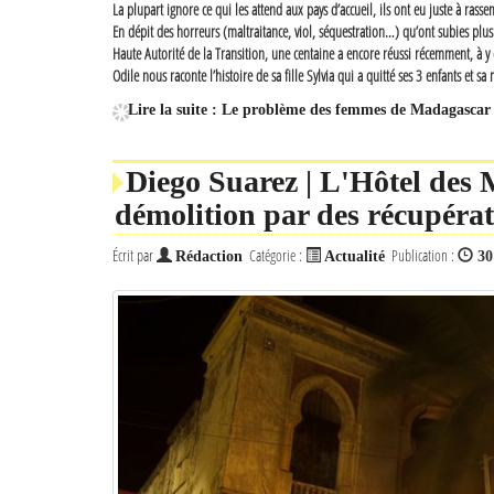
La plupart ignore ce qui les attend aux pays d’accueil, ils ont eu juste à rasse
En dépit des horreurs (maltraitance, viol, séquestration…) qu’ont subies plu
Haute Autorité de la Transition, une centaine a encore réussi récemment, à y e
Odile nous raconte l’histoire de sa fille Sylvia qui a quitté ses 3 enfants et s
Lire la suite : Le problème des femmes de Madagascar
Diego Suarez | L'Hôtel des 
démolition par des récupéra
Écrit par
Catégorie :
Publication :
Rédaction
Actualité
30