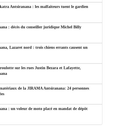
tra Antsiranana : les malfaiteurs tuent le gardien
ana : décès du conseiller juridique Michel Billy
ana, Lazaret nord : trois chiens errants causent un
 roulotte sur les rues Justin Bezara et Lafayette,
nana
 matériaux de la JIRAMA Antsiranana: 24 personnes
ées
nana : un voleur de moto placé en mandat de dépôt