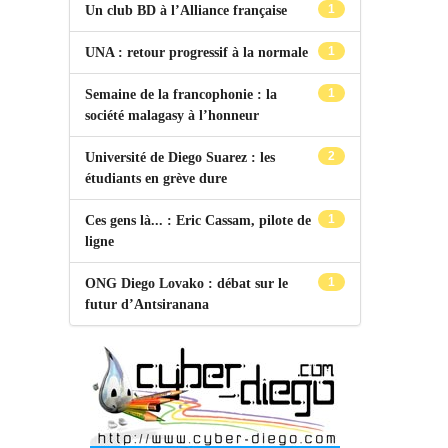
1
Un club BD à l’Alliance française
1
UNA : retour progressif à la normale
1
Semaine de la francophonie : la
société malagasy à l’honneur
2
Université de Diego Suarez : les
étudiants en grève dure
1
Ces gens là... : Eric Cassam, pilote de
ligne
1
ONG Diego Lovako : débat sur le
futur d’Antsiranana