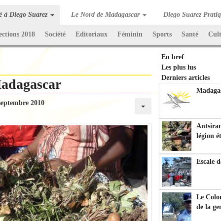
té à Diego Suarez
Le Nord de Madagascar
Diego Suarez Prati
ections 2018
Société
Editoriaux
Féminin
Sports
Santé
Cul
En bref
Les plus lus
Derniers articles
Madagascar
Madagasc
septembre 2010
Antsiran
légion é
Escale d
Le Colo
de la g