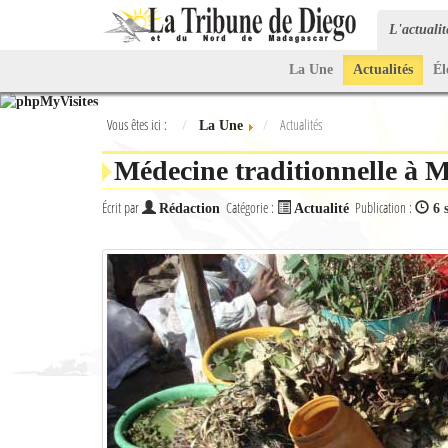
L'actuali
La Une
Actualités
Él
Vous êtes ici :
Actualités
La Une
Médecine traditionnelle à 
Écrit par
Catégorie :
Publication :
Rédaction
Actualité
6 