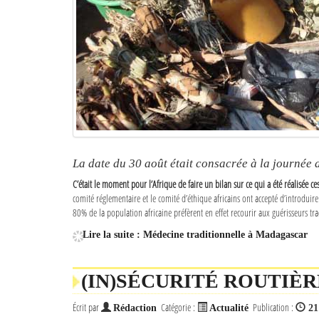
La date du 30 août était consacrée à la journée a
C’était le moment pour l’Afrique de faire un bilan sur ce qui a été réalisée ce
comité réglementaire et le comité d’éthique africains ont accepté d’introduir
80% de la population africaine préfèrent en effet recourir aux guérisseurs tra
Lire la suite : Médecine traditionnelle à Madagascar
(IN)SÉCURITÉ ROUTIÈ
Écrit par
Catégorie :
Publication :
Rédaction
Actualité
21