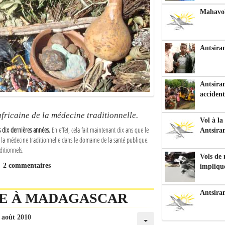
Mahavoka
Antsiran
Antsiran
accident
fricaine de la médecine traditionnelle.
Vol à la
s dix dernières années.
En effet, cela fait maintenant dix ans que le
Antsira
e la médecine traditionnelle dans le domaine de la santé publique.
ditionnels.
Vols de
2 commentaires
impliqu
Antsira
RE À MADAGASCAR
 août 2010