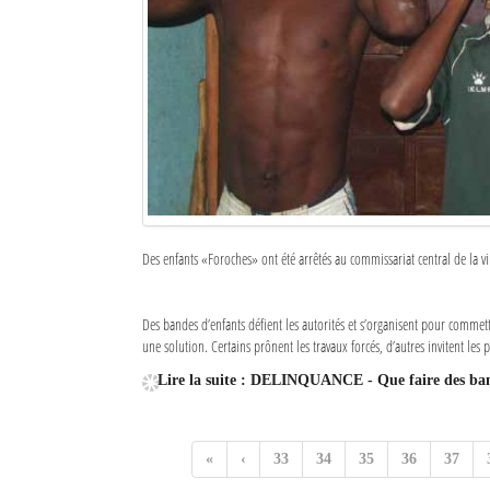
Sites touristiques
Diego Suarez Pratique
Adresses utiles
Vie pratique
Les Petites Annonces
Des enfants «Foroches» ont été arrêtés au commissariat central de la vil
La Tribune de Diego en PDF
Mon compte
Des bandes d’enfants défient les autorités et s’organisent pour commet
une solution. Certains prônent les travaux forcés, d’autres invitent les p
Contacts
Lire la suite : DELINQUANCE - Que faire des ba
Se connecter
Identifiant
«
‹
33
34
35
36
37