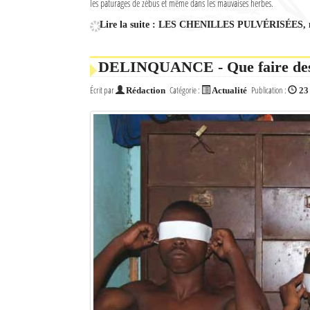
les paturages de zébus et même dans les mauvaises herbes.
Culture
Lire la suite : LES CHENILLES PULVÉRISÉES, mais
Economie
DELINQUANCE - Que faire des
Brèves
Écrit par
Catégorie :
Publication :
Rédaction
Actualité
23
Le Nord de Madagascar
Avions
Météo
Marées
Le Port
La Ville
L'actualité du tourisme
Histoire