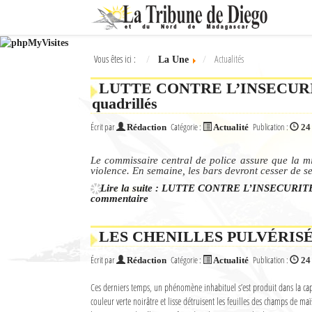
Ok
Vous êtes ici :
Actualités
La Une
L'actualité à Diego Suarez
LUTTE CONTRE L’INSECURITE -
La Une
quadrillés
Actualités
Écrit par
Catégorie :
Publication :
Rédaction
Actualité
24
Élections 2018
Le commissaire central de police assure que la mis
violence. En semaine, les bars devront cesser de ser
Société
Lire la suite : LUTTE CONTRE L’INSECURITE - 
commentaire
Editoriaux
LES CHENILLES PULVÉRISÉES, m
Féminin
Écrit par
Catégorie :
Publication :
Rédaction
Actualité
24
Sports
Ces derniers temps, un phénomène inhabituel s’est produit dans la capit
Santé
couleur verte noirâtre et lisse détruisent les feuilles des champs de maï