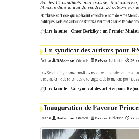
Sur les 15 candidats pour occuper Mahazoarivo,
Culture
Ministre dans la nuit du vendredi 28 octobre par l
Nombreux sont ceux qui espéraient entendre le nom de Mme Monique A
Economie
politiques parlaient surtout de Botozaza Pierrot et Charles Rabotoaris
Brèves
Lire la suite : Omer Beriziky : un Premier Minis
Le Nord de Madagascar
Un syndicat des artistes pour 
Écrit par
Catégorie :
Publication :
Avions
Rédaction
Brèves
26 o
Le « Sendikan’ny mpanao mozika » regroupe principalement les auteurs,
Météo
une plateforme de rencontres, d’échanges et de formations pour tous
Marées
Lire la suite : Un syndicat des artistes pour Rég
Le Port
Inauguration de l’avenue Princ
La Ville
Écrit par
Catégorie :
Publication :
Rédaction
Brèves
22 o
L'actualité du tourisme
Histoire