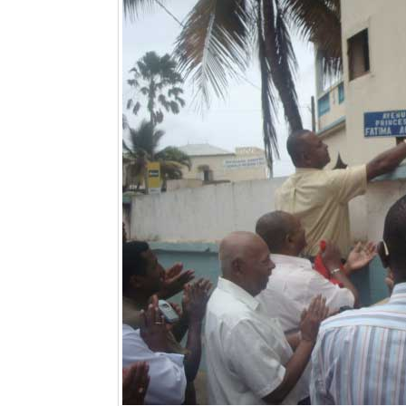
Sites touristiques
Diego Suarez Pratique
Adresses utiles
Vie pratique
Les Petites Annonces
La Tribune de Diego en PDF
Mon compte
Contacts
Se connecter
Identifiant