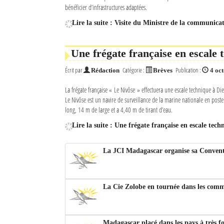
bénéficier d’infrastructures adaptées.
Lire la suite : Visite du Ministre de la communica
Une frégate française en escale
Écrit par
Catégorie :
Publication :
Rédaction
Brèves
4 oc
La frégate française « Le Nivôse » effectuera une escale technique à Di
Le Nivôse est un navire de surveillance de la marine nationale en post
long, 14 m de large et a 4,40 m de tirant d’eau.
Lire la suite : Une frégate française en escale tec
La JCI Madagascar organise sa Convent
La Cie Zolobe en tournée dans les com
Madagascar placé dans les pays à très fo