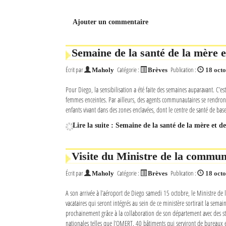
Ajouter un commentaire
Semaine de la santé de la mère e
Écrit par
Catégorie :
Publication :
Maholy
Brèves
18 oct
Pour Diego, la sensibilisation a été faite des semaines auparavant. C’e
femmes enceintes. Par ailleurs, des agents communautaires se rendro
enfants vivant dans des zones enclavées, dont le centre de santé de bas
Lire la suite : Semaine de la santé de la mère et d
Visite du Ministre de la commun
Écrit par
Catégorie :
Publication :
Maholy
Brèves
18 oct
A son arrivée à l’aéroport de Diego samedi 15 octobre, le Ministre de
vacataires qui seront intégrés au sein de ce ministère sortirait la sem
prochainement grâce à la collaboration de son département avec des sta
nationales telles que l’OMERT. 40 bâtiments qui serviront de bureaux et