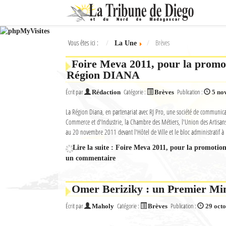
Ok
Vous êtes ici :
Brèves
La Une
L'actualité à Diego Suarez
Foire Meva 2011, pour la promo
La Une
Région DIANA
Actualités
Écrit par
Catégorie :
Publication :
Rédaction
Brèves
5 no
La Région Diana, en partenariat avec RJ Pro, une société de communic
Élections 2018
Commerce et d'Industrie, la Chambre des Métiers, l'Union des Artisa
au 20 novembre 2011 devant l'Hôtel de Ville et le bloc administratif à
Société
Lire la suite : Foire Meva 2011, pour la promot
Editoriaux
un commentaire
Féminin
Omer Beriziky : un Premier Min
Sports
Écrit par
Catégorie :
Publication :
Maholy
Brèves
29 oct
Santé