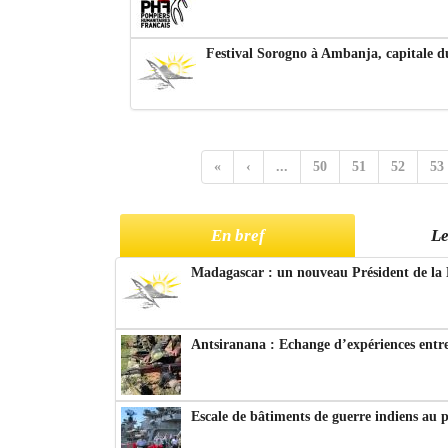
Festival Sorogno à Ambanja, capitale 
«
‹
...
50
51
52
53
En bref
Le
Madagascar : un nouveau Président de la 
Antsiranana : Echange d’expériences entre
Escale de bâtiments de guerre indiens au 