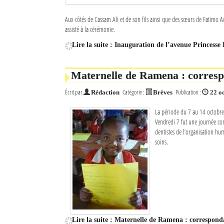
Mot de passe
Aux côtés de Cassam Ali et de son fils ainsi que des sœurs de Fatimo 
assisté à la cérémonie.
Lire la suite : Inauguration de l’avenue Princess
Se souvenir de moi
Connexion
Maternelle de Ramena : correspo
Écrit par
Catégorie :
Publication :
Rédaction
Brèves
22 o
Identifiant oublié ?
La période du 7 au 14 octobre 
Mot de passe oublié ?
Vendredi 7 fut une journée con
dentistes de l’organisation hu
soins.
Lire la suite : Maternelle de Ramena : corresponda