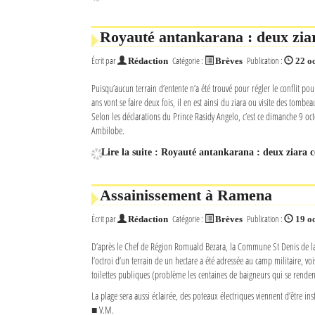
Royauté antankarana : deux ziar
Écrit par
Catégorie :
Publication :
Rédaction
Brèves
22 o
Puisqu’aucun terrain d’entente n’a été trouvé pour régler le conflit pou
ans vont se faire deux fois, il en est ainsi du ziara ou visite des tomb
Selon les déclarations du Prince Rasidy Angelo, c’est ce dimanche 9 oct
Ambilobe.
Lire la suite : Royauté antankarana : deux ziara c
Assainissement à Ramena
Écrit par
Catégorie :
Publication :
Rédaction
Brèves
19 o
D’après le Chef de Région Romuald Bezara, la Commune St Denis de l
l’octroi d’un terrain de un hectare a été adressée au camp militaire, v
toilettes publiques (problème les centaines de baigneurs qui se rend
La plage sera aussi éclairée, des poteaux électriques viennent d’être inst
■ V.M.